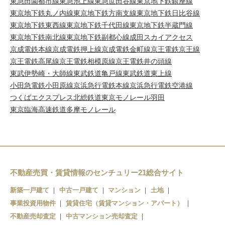
東急田園都市線
東急池上線
東急世田谷線
東京地下鉄銀座線
東京地下鉄丸ノ内線
東京地下鉄方南支線
東京地下鉄日比谷線
東京地下鉄東西線
東京地下鉄千代田線
東京地下鉄半蔵門線
東京地下鉄南北線
東京地下鉄副都心線
成田スカイアクセス
京成電鉄本線
京成電鉄押上線
京成電鉄金町線
京王電鉄京王線
京王電鉄高尾線
京王電鉄相模原線
京王電鉄井の頭線
東武伊勢崎・大師線
東武鉄道亀戸線
東武鉄道東上線
小田急電鉄小田原線
京浜急行電鉄本線
京浜急行電鉄空港線
つくばエクスプレス
北総鉄道
東京モノレール羽田
東京臨海高速鉄道
多摩モノレール
不動産売買・賃貸情報のセンチュリー21総合サイト
新築一戸建て
中古一戸建て
マンション
土地
事業投資用物件
賃貸住宅（賃貸マンション・アパート）
不動産売却査定
中古マンション売却査定