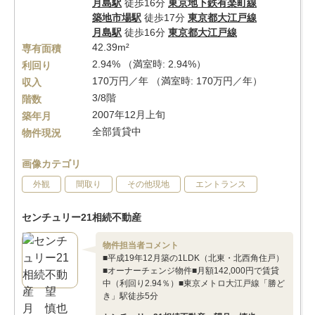
月島駅
徒歩16分
東京地下鉄有楽町線
築地市場駅
徒歩17分
東京都大江戸線
月島駅
徒歩16分
東京都大江戸線
42.39m²
専有面積
2.94% （満室時: 2.94%）
利回り
170万円／年 （満室時: 170万円／年）
収入
3/8階
階数
2007年12月上旬
築年月
全部賃貸中
物件現況
画像カテゴリ
外観
間取り
その他現地
エントランス
センチュリー21相続不動産
物件担当者コメント
■平成19年12月築の1LDK（北東・北西角住戸）
■オーナーチェンジ物件■月額142,000円で賃貸
中（利回り2.94％）■東京メトロ大江戸線「勝ど
き」駅徒歩5分