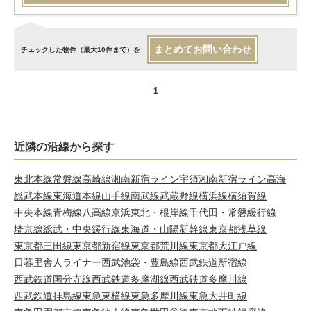
まとめてお問い合わせ
チェックした物件（最大10件まで）を
1
近隣の沿線から探す
東北本線
常磐線
高崎線
湘南新宿ライン宇須
湘南新宿ライン高海
総武本線
東海道本線
山手線
南武線
武蔵野線
横浜線
横須賀線
中央本線
青梅線
八高線
京浜東北・根岸線
千代田・常磐緩行線
埼京線
総武・中央緩行線
東海道・山陽新幹線
東京都浅草線
東京都三田線
東京都新宿線
東京都荒川線
東京都大江戸線
日暮里舎人ライナー
西武池袋・豊島線
西武鉄道新宿線
西武鉄道国分寺線
西武鉄道多摩湖線
西武鉄道多摩川線
西武鉄道拝島線
東急東横線
東急多摩川線
東急大井町線