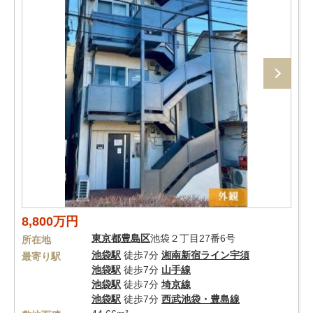
8,800万円
東京都
豊島区
池袋２丁目27番6号
所在地
池袋駅
徒歩7分
湘南新宿ライン宇須
最寄り駅
池袋駅
徒歩7分
山手線
池袋駅
徒歩7分
埼京線
池袋駅
徒歩7分
西武池袋・豊島線