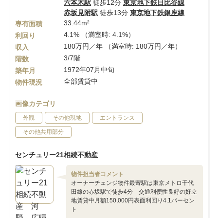
六本木駅
徒歩12分
東京地下鉄日比谷線
赤坂見附駅
徒歩13分
東京地下鉄銀座線
33.44m²
専有面積
4.1% （満室時: 4.1%）
利回り
180万円／年 （満室時: 180万円／年）
収入
3/7階
階数
1972年07月中旬
築年月
全部賃貸中
物件現況
画像カテゴリ
外観
その他現地
エントランス
その他共用部分
センチュリー21相続不動産
物件担当者コメント
オーナーチェンジ物件最寄駅は東京メトロ千代
田線の赤坂駅で徒歩4分 交通利便性良好の好立
地賃貸中月額150,000円表面利回り4.1パーセン
ト