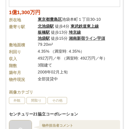
1億1,300万円
東京都
豊島区
池袋本町１丁目30-10
所在地
北池袋駅
徒歩4分
東武鉄道東上線
最寄り駅
板橋駅
徒歩13分
埼京線
池袋駅
徒歩15分
湘南新宿ライン宇須
79.20m²
敷地面積
4.35% （満室時: 4.35%）
利回り
492万円／年 （満室時: 492万円／年）
収入
3階建て
階数
2008年02月上旬
築年月
全部賃貸中
物件現況
画像カテゴリ
外観
間取り
その他
センチュリー21協立コーポレーション
物件担当者コメント