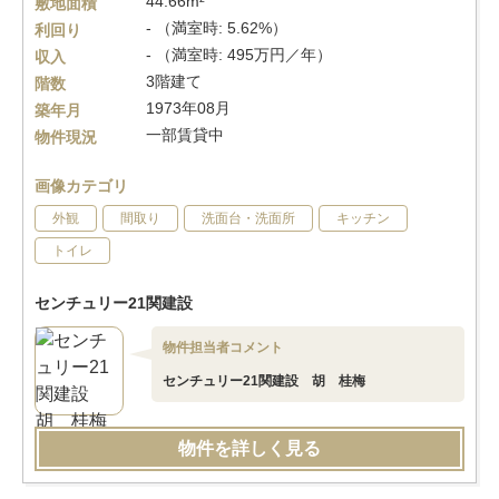
44.66m²
敷地面積
- （満室時: 5.62%）
利回り
- （満室時: 495万円／年）
収入
3階建て
階数
1973年08月
築年月
一部賃貸中
物件現況
画像カテゴリ
外観
間取り
洗面台・洗面所
キッチン
トイレ
センチュリー21関建設
物件担当者コメント
センチュリー21関建設 胡 桂梅
物件を詳しく見る