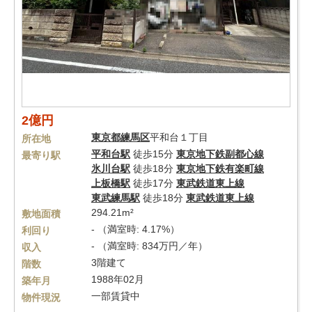
2億円
東京都
練馬区
平和台１丁目
所在地
平和台駅
徒歩15分
東京地下鉄副都心線
最寄り駅
氷川台駅
徒歩18分
東京地下鉄有楽町線
上板橋駅
徒歩17分
東武鉄道東上線
東武練馬駅
徒歩18分
東武鉄道東上線
294.21m²
敷地面積
- （満室時: 4.17%）
利回り
- （満室時: 834万円／年）
収入
3階建て
階数
1988年02月
築年月
一部賃貸中
物件現況