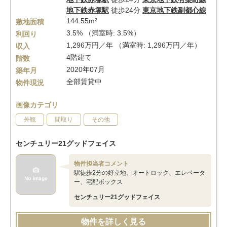
地下鉄赤塚駅
徒歩24分
東京地下鉄副都心線
144.55m²
敷地面積
3.5% （満室時: 3.5%）
利回り
1,296万円／年 （満室時: 1,296万円／年）
収入
4階建て
階数
2020年07月
築年月
全部賃貸中
物件現況
画像カテゴリ
外観
間取り
その他
センチュリー21グッドフェイス
物件担当者コメント
駅徒歩2分の好立地、オートロック、エレベータ
ー、宅配ボックス
センチュリー21グッドフェイス
物件を詳しく見る