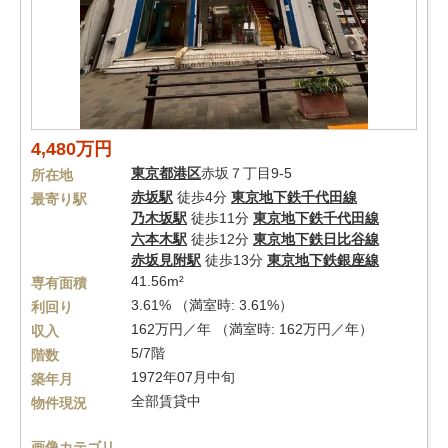
4,480万円
東京都
港区
赤坂７丁目9-5
所在地
赤坂駅
徒歩4分
東京地下鉄千代田線
最寄り駅
乃木坂駅
徒歩11分
東京地下鉄千代田線
六本木駅
徒歩12分
東京地下鉄日比谷線
赤坂見附駅
徒歩13分
東京地下鉄銀座線
41.56m²
専有面積
3.61% （満室時: 3.61%）
利回り
162万円／年 （満室時: 162万円／年）
収入
5/7階
階数
1972年07月中旬
築年月
全部賃貸中
物件現況
画像カテゴリ