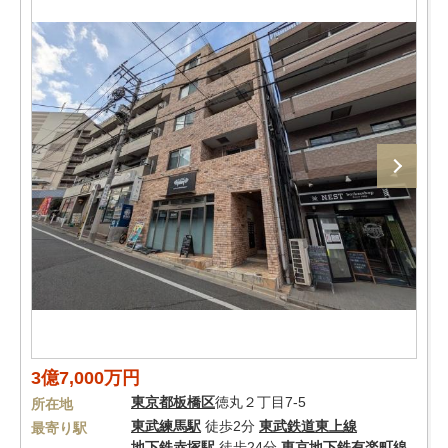
3億7,000万円
東京都
板橋区
徳丸２丁目7-5
所在地
東武練馬駅
徒歩2分
東武鉄道東上線
最寄り駅
地下鉄赤塚駅
徒歩24分
東京地下鉄有楽町線