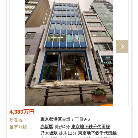
4,380万円
東京都
港区
赤坂７丁目9-5
所在地
赤坂駅
徒歩4分
東京地下鉄千代田線
最寄り駅
乃木坂駅
徒歩11分
東京地下鉄千代田線