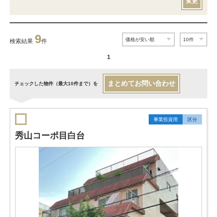
変更
9
検索結果
件
1
まとめてお問い合わせ
チェックした物件（最大10件まで）を
事業投資用
区分
秀山コーポ目白台