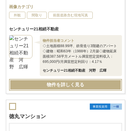
画像カテゴリ
外観
間取り
前面道路含む現地写真
センチュリー21相続不動産
物件担当者コメント
◇土地面積88.99坪、鉄骨造り3階建のアパート
◇建物：昭和63年（1988年）2月築◇建物延床
面積387.58平方メートル満室想定賃料収入：
695,000円/月満室想定利回り：4.17％
センチュリー21相続不動産 河野 広暉
物件を詳しく見る
事業投資用
一棟
徳丸マンション