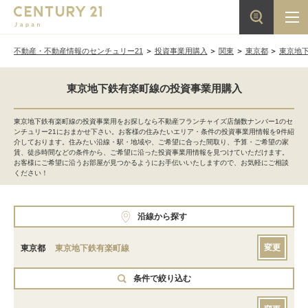
不動産・不動産情報のセンチュリー21
投資事業用購入
関東
東京都
東京地
東京地下鉄有楽町線の投資事業用購入
東京地下鉄有楽町線の投資事業用をお探しなら不動産フランチャイズ店舗数ナンバー1のセ
ンチュリー21におまかせ下さい。お客様の住みたいエリア・条件の投資事業用情報を9件紹
介しております。住みたい沿線・駅・地域や、ご希望に合った間取り、予算・ご希望の家
賃、徒歩時間などの条件から、ご希望に沿った投資事業用情報を見つけていただけます。
お客様にご希望に沿うお部屋が見つかるようにお手伝いいたしますので、お気軽にご相談
ください！
沿線から探す
変更
東京都
東京地下鉄有楽町線
条件で絞り込む