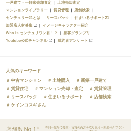
一戸建て・一軒家売却査定
土地売却査定
マンションライブラリー
賃貸管理
店舗検索
センチュリー21とは
リースバック
住まいるサポート21
加盟店人材募集
イメージキャラクター紹介
Who is センチュリワン君！？
接客グランプリ
Youtube公式チャンネル
成約者アンケート
人気のキーワード
中古マンション
土地購入
新築一戸建て
賃貸住宅
マンション売却・査定
賃貸管理
リースバック
住まいるサポート
店舗検索
ケインコスギさん
※同一屋号で売買・賃貸の両方を取り扱う不動産仲介フラン
No.1
店舗数
※