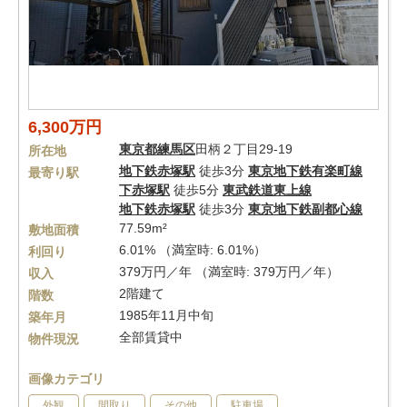
6,300万円
東京都
練馬区
田柄２丁目29-19
所在地
地下鉄赤塚駅
徒歩3分
東京地下鉄有楽町線
最寄り駅
下赤塚駅
徒歩5分
東武鉄道東上線
地下鉄赤塚駅
徒歩3分
東京地下鉄副都心線
77.59m²
敷地面積
6.01% （満室時: 6.01%）
利回り
379万円／年 （満室時: 379万円／年）
収入
2階建て
階数
1985年11月中旬
築年月
全部賃貸中
物件現況
画像カテゴリ
外観
間取り
その他
駐車場