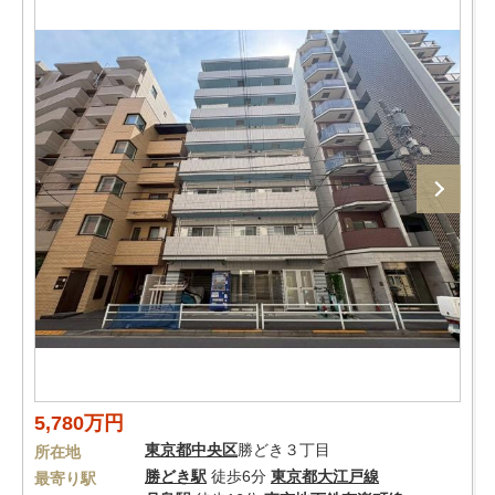
5,780万円
東京都
中央区
勝どき３丁目
所在地
勝どき駅
徒歩6分
東京都大江戸線
最寄り駅