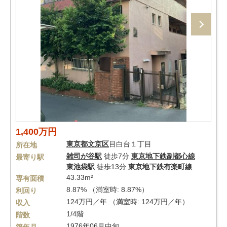
1,400万円
東京都
文京区
目白台１丁目
所在地
雑司が谷駅
徒歩7分
東京地下鉄副都心線
最寄り駅
東池袋駅
徒歩13分
東京地下鉄有楽町線
43.33m²
専有面積
8.87% （満室時: 8.87%）
利回り
124万円／年 （満室時: 124万円／年）
収入
1/4階
階数
1976年06月中旬