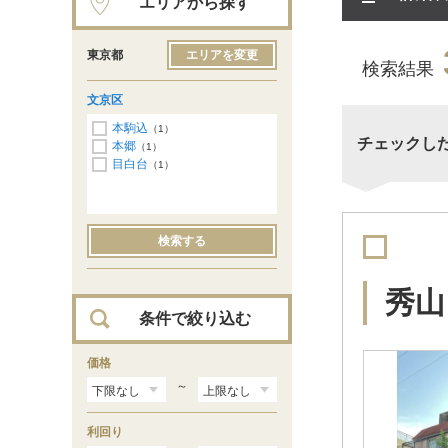
エリアから探す
東京都
エリアを変更
検索結果
文京区
本駒込
（1）
チェックし
本郷
（1）
目白台
（1）
検索する
秀山
条件で絞り込む
価格
～
利回り