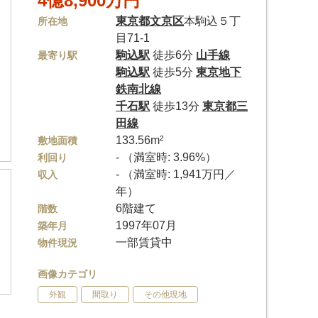
4億8,900万円
東京都
文京区
本駒込５丁
所在地
目71-1
駒込駅
徒歩6分
山手線
最寄り駅
駒込駅
徒歩5分
東京地下
鉄南北線
千石駅
徒歩13分
東京都三
田線
133.56m²
敷地面積
- （満室時: 3.96%）
利回り
- （満室時: 1,941万円／
収入
年）
6階建て
階数
1997年07月
築年月
一部賃貸中
物件現況
画像カテゴリ
外観
間取り
その他現地