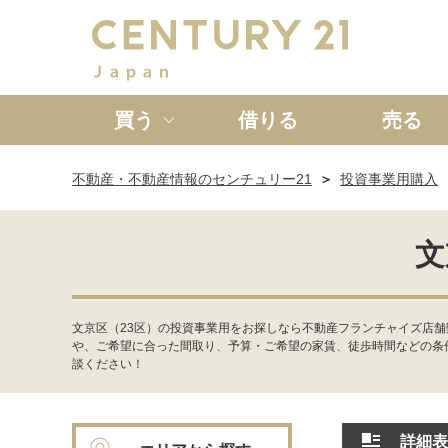
買う
借りる
売る
不動産・不動産情報のセンチュリー21
投資事業用購入
新築一戸建て
中古一戸
文
文京区（23区）の投資事業用をお探しなら不動産フランチャイズ店舗
や、ご希望に合った間取り、予算・ご希望の家賃、徒歩時間などの条
談ください！
詳細表