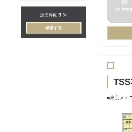
3
該当件数
件
検索する
TS
■東京メト