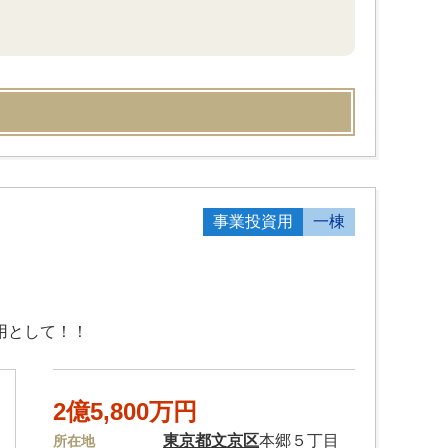
事業投資用
一棟
用として！！
2億5,800万円
東京都
文京区
本郷５丁目
所在地