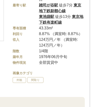
雑司が谷駅
徒歩7分
東京
最寄り駅
地下鉄副都心線
東池袋駅
徒歩13分
東京地
下鉄有楽町線
43.33m²
専有面積
8.87% （満室時: 8.87%）
利回り
124万円／年 （満室時:
収入
124万円／年）
1/4階
階数
1976年06月中旬
築年月
全部賃貸中
物件現況
画像カテゴリ
外観
間取り