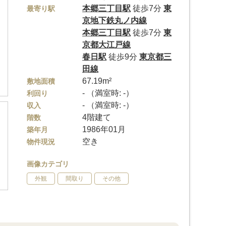
本郷三丁目駅
徒歩7分
東
最寄り駅
京地下鉄丸ノ内線
本郷三丁目駅
徒歩7分
東
京都大江戸線
春日駅
徒歩9分
東京都三
田線
67.19m²
敷地面積
- （満室時: -）
利回り
- （満室時: -）
収入
4階建て
階数
1986年01月
築年月
空き
物件現況
画像カテゴリ
外観
間取り
その他