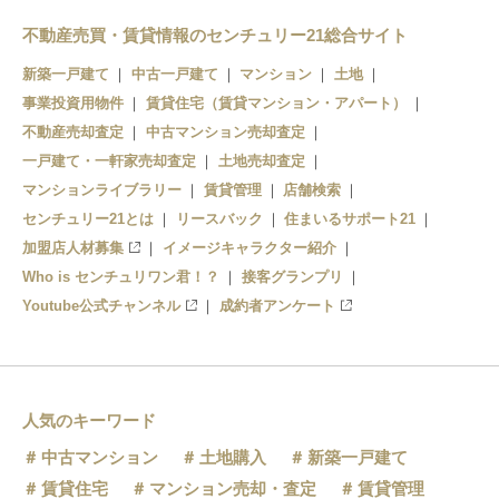
立川北駅
不動産売買・賃貸情報のセンチュリー21総合サイト
新築一戸建て
中古一戸建て
マンション
土地
高松駅
事業投資用物件
賃貸住宅（賃貸マンション・アパート）
立飛駅
不動産売却査定
中古マンション売却査定
一戸建て・一軒家売却査定
土地売却査定
泉体育館駅
マンションライブラリー
賃貸管理
店舗検索
センチュリー21とは
砂川七番駅
リースバック
住まいるサポート21
加盟店人材募集
イメージキャラクター紹介
玉川上水駅
Who is センチュリワン君！？
接客グランプリ
Youtube公式チャンネル
成約者アンケート
人気のキーワード
中古マンション
土地購入
新築一戸建て
賃貸住宅
マンション売却・査定
賃貸管理