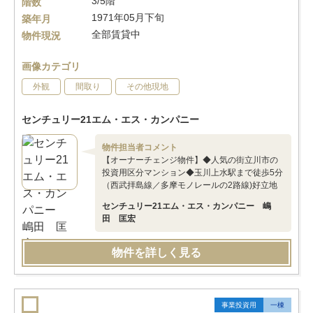
3/5階
階数
1971年05月下旬
築年月
全部賃貸中
物件現況
画像カテゴリ
外観
間取り
その他現地
センチュリー21エム・エス・カンパニー
物件担当者コメント
【オーナーチェンジ物件】◆人気の街立川市の
投資用区分マンション◆玉川上水駅まで徒歩5分
（西武拝島線／多摩モノレールの2路線)好立地
センチュリー21エム・エス・カンパニー 嶋
田 匡宏
物件を詳しく見る
事業投資用
一棟