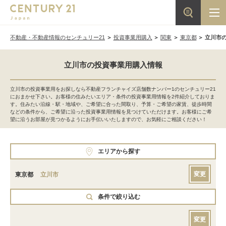
不動産・不動産情報のセンチュリー21
投資事業用購入
関東
東京都
立川市
立川市の投資事業用購入情報
立川市の投資事業用をお探しなら不動産フランチャイズ店舗数ナンバー1のセンチュリー21
におまかせ下さい。お客様の住みたいエリア・条件の投資事業用情報を2件紹介しておりま
す。住みたい沿線・駅・地域や、ご希望に合った間取り、予算・ご希望の家賃、徒歩時間
などの条件から、ご希望に沿った投資事業用情報を見つけていただけます。お客様にご希
望に沿うお部屋が見つかるようにお手伝いいたしますので、お気軽にご相談ください！
エリアから探す
変更
東京都
立川市
条件で絞り込む
変更