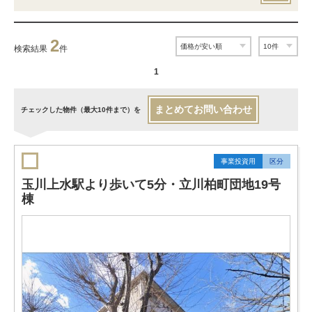
2
検索結果
件
1
まとめてお問い合わせ
チェックした物件（最大10件まで）を
事業投資用
区分
玉川上水駅より歩いて5分・立川柏町団地19号
棟