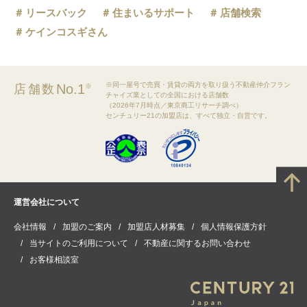
リースバック
住まいるサポート
店舗検索
ケインコスギさん
※同一屋号で売買・賃貸の両方を取り扱う不動産仲介フラン
No.1
店舗数
※
チャイズ業としての全国における店舗数
（2026年7月時点／東京商工リサーチ調べ）
センチュリー21の加盟店は、すべて独立・自営です。
運営会社について
会社情報
加盟のご案内
加盟店人材募集
個人情報保護方針
当サイトのご利用について
不動産に関するお問い合わせ
お客様相談室