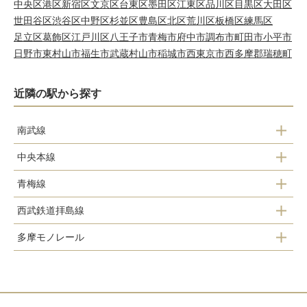
中央区
港区
新宿区
文京区
台東区
墨田区
江東区
品川区
目黒区
大田区
世田谷区
渋谷区
中野区
杉並区
豊島区
北区
荒川区
板橋区
練馬区
足立区
葛飾区
江戸川区
八王子市
青梅市
府中市
調布市
町田市
小平市
日野市
東村山市
福生市
武蔵村山市
稲城市
西東京市
西多摩郡瑞穂町
近隣の駅から探す
南武線
中央本線
西国立駅
青梅線
立川駅
立川駅
西武鉄道拝島線
立川駅
多摩モノレール
玉川上水駅
西立川駅
柴崎体育館駅
武蔵砂川駅
立川南駅
西武立川駅