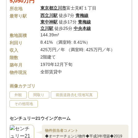
5,050万円
東京都
立川市
富士見町１丁目
所在地
西立川駅
徒歩7分
青梅線
最寄り駅
東中神駅
徒歩17分
青梅線
立川駅
徒歩25分
中央本線
144.39m²
敷地面積
8.41% （満室時: 8.41%）
利回り
425万円／年 （満室時: 425万円／年）
収入
2階建て
階数
1970年12月下旬
築年月
全部賃貸中
物件現況
画像カテゴリ
外観
間取り
前面道路含む現地写真
その他現地
センチュリー21ウイングホーム
物件担当者コメント
◆オーナーチェンジ物件◆平成3年増築◆2019