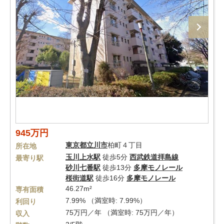
945万円
東京都
立川市
柏町４丁目
所在地
玉川上水駅
徒歩5分
西武鉄道拝島線
最寄り駅
砂川七番駅
徒歩13分
多摩モノレール
桜街道駅
徒歩16分
多摩モノレール
46.27m²
専有面積
7.99% （満室時: 7.99%）
利回り
75万円／年 （満室時: 75万円／年）
収入