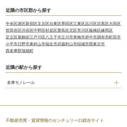
近隣の市区郡から探す
中央区
港区
新宿区
文京区
台東区
墨田区
江東区
品川区
目黒区
大田区
世田谷区
渋谷区
中野区
杉並区
豊島区
北区
荒川区
板橋区
練馬区
足立区
葛飾区
江戸川区
八王子市
立川市
青梅市
府中市
調布市
町田市
小平市
日野市
東村山市
福生市
武蔵村山市
稲城市
西東京市
西多摩郡瑞穂町
近隣の駅から探す
多摩モノレール
砂川七番
玉川上水
桜街道
上北台
不動産売買・賃貸情報のセンチュリー21総合サイト