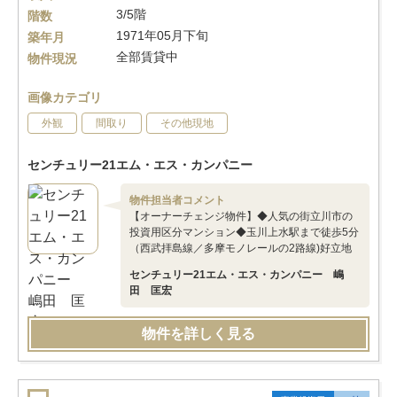
3/5階
階数
1971年05月下旬
築年月
全部賃貸中
物件現況
画像カテゴリ
外観
間取り
その他現地
センチュリー21エム・エス・カンパニー
物件担当者コメント
【オーナーチェンジ物件】◆人気の街立川市の
投資用区分マンション◆玉川上水駅まで徒歩5分
（西武拝島線／多摩モノレールの2路線)好立地
センチュリー21エム・エス・カンパニー 嶋
田 匡宏
物件を詳しく見る