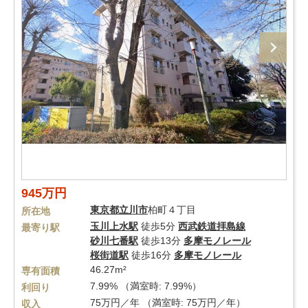
945万円
東京都
立川市
柏町４丁目
所在地
玉川上水駅
徒歩5分
西武鉄道拝島線
最寄り駅
砂川七番駅
徒歩13分
多摩モノレール
桜街道駅
徒歩16分
多摩モノレール
46.27m²
専有面積
7.99% （満室時: 7.99%）
利回り
75万円／年 （満室時: 75万円／年）
収入