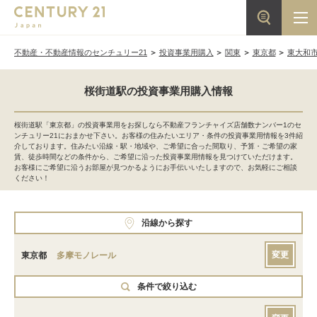
不動産・不動産情報のセンチュリー21
投資事業用購入
関東
東京都
東大和
桜街道駅の投資事業用購入情報
桜街道駅「東京都」の投資事業用をお探しなら不動産フランチャイズ店舗数ナンバー1のセ
ンチュリー21におまかせ下さい。お客様の住みたいエリア・条件の投資事業用情報を3件紹
介しております。住みたい沿線・駅・地域や、ご希望に合った間取り、予算・ご希望の家
賃、徒歩時間などの条件から、ご希望に沿った投資事業用情報を見つけていただけます。
お客様にご希望に沿うお部屋が見つかるようにお手伝いいたしますので、お気軽にご相談
ください！
沿線から探す
変更
東京都
多摩モノレール
条件で絞り込む