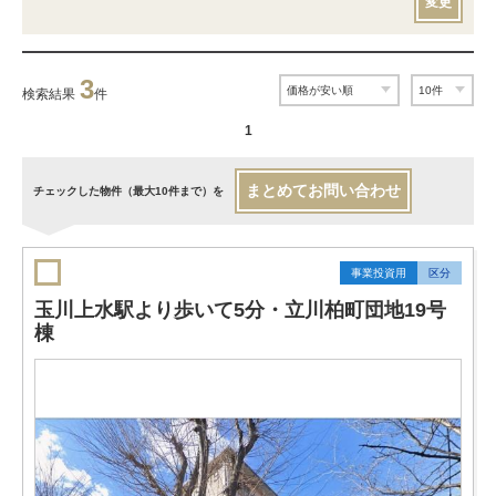
変更
3
検索結果
件
1
まとめてお問い合わせ
チェックした物件（最大10件まで）を
事業投資用
区分
玉川上水駅より歩いて5分・立川柏町団地19号
棟