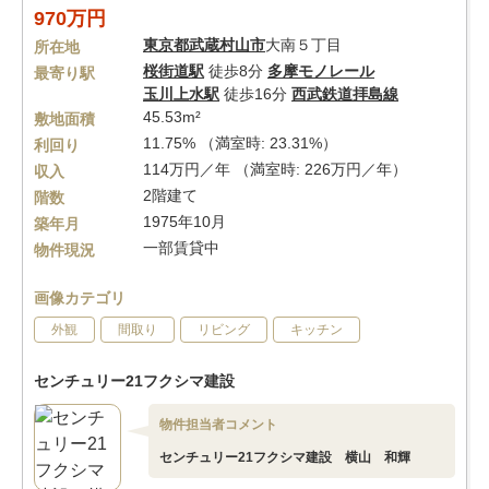
970万円
東京都
武蔵村山市
大南５丁目
所在地
桜街道駅
徒歩8分
多摩モノレール
最寄り駅
玉川上水駅
徒歩16分
西武鉄道拝島線
45.53m²
敷地面積
11.75% （満室時: 23.31%）
利回り
114万円／年 （満室時: 226万円／年）
収入
2階建て
階数
1975年10月
築年月
一部賃貸中
物件現況
画像カテゴリ
外観
間取り
リビング
キッチン
センチュリー21フクシマ建設
物件担当者コメント
センチュリー21フクシマ建設 横山 和輝