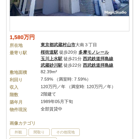
1,580万円
東京都
武蔵村山市
大南３丁目
所在地
桜街道駅
徒歩20分
多摩モノレール
最寄り駅
玉川上水駅
徒歩21分
西武鉄道拝島線
武蔵砂川駅
徒歩22分
西武鉄道拝島線
82.39m²
敷地面積
7.59% （満室時: 7.59%）
利回り
120万円／年 （満室時: 120万円／年）
収入
2階建て
階数
1989年05月下旬
築年月
全部賃貸中
物件現況
画像カテゴリ
外観
間取り
その他現地