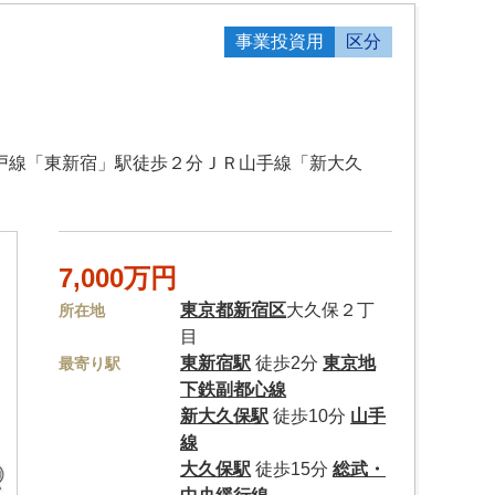
事業投資用
区分
江戸線「東新宿」駅徒歩２分ＪＲ山手線「新大久
7,000万円
東京都
新宿区
大久保２丁
所在地
目
東新宿駅
徒歩2分
東京地
最寄り駅
下鉄副都心線
新大久保駅
徒歩10分
山手
線
大久保駅
徒歩15分
総武・