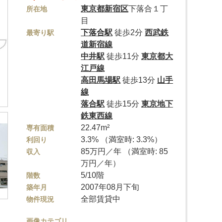
東京都
新宿区
下落合１丁
所在地
目
下落合駅
徒歩2分
西武鉄
最寄り駅
道新宿線
中井駅
徒歩11分
東京都大
江戸線
高田馬場駅
徒歩13分
山手
線
落合駅
徒歩15分
東京地下
鉄東西線
22.47m²
専有面積
3.3% （満室時: 3.3%）
利回り
85万円／年 （満室時: 85
収入
万円／年）
5/10階
階数
2007年08月下旬
築年月
全部賃貸中
物件現況
画像カテゴリ