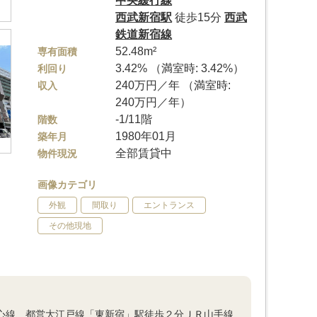
中央緩行線
西武新宿駅
徒歩15分
西武
鉄道新宿線
52.48m²
専有面積
3.42% （満室時: 3.42%）
利回り
240万円／年 （満室時:
収入
240万円／年）
-1/11階
階数
1980年01月
築年月
全部賃貸中
物件現況
画像カテゴリ
外観
間取り
エントランス
その他現地
都心線、都営大江戸線「東新宿」駅徒歩２分ＪＲ山手線