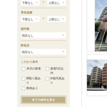
～
専有面積
～
築年数
駅徒歩
こだわり条件
本日の新着
新着5日以
内
間取り図あ
外観写真あ
り
り
動画あり
全ての条件を見る