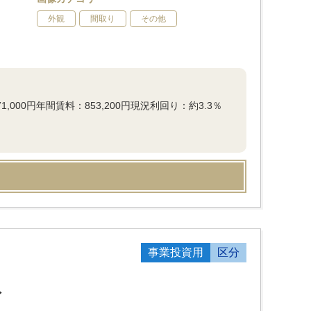
外観
間取り
その他
000円年間賃料：853,200円現況利回り：約3.3％
事業投資用
区分
ト