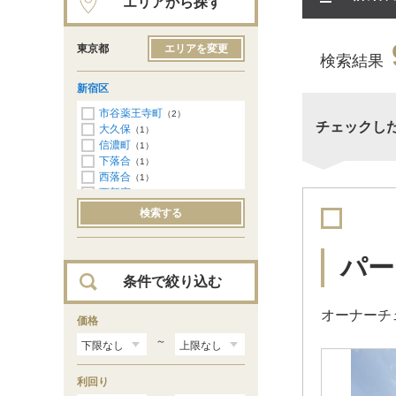
エリアから探す
東京都
エリアを変更
検索結果
新宿区
市谷薬王寺町
（2）
チェックし
大久保
（1）
信濃町
（1）
下落合
（1）
西落合
（1）
西新宿
（1）
西早稲田
（1）
検索する
百人町
（1）
パー
条件で絞り込む
オーナーチェ
価格
～
利回り