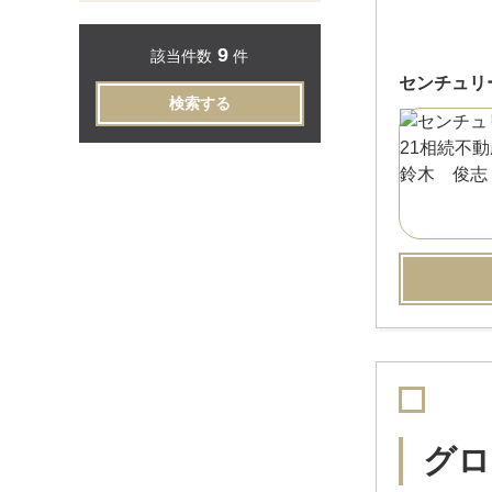
9
該当件数
件
センチュリ
検索する
グロ