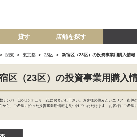
貸す
店舗を探す
関東
東京都
23区
新宿区（23区）の投資事業用購入情報
建て
マンション
土地
事業投資用
宿区（23区）の投資事業用購入
数ナンバー1のセンチュリー21におまかせ下さい。お客様の住みたいエリア・条件
件から、ご希望に沿った投資事業用情報を見つけていただけます。お客様にご希望
示