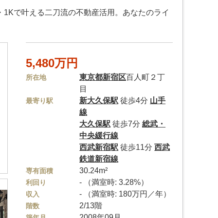
・1Kで叶える二刀流の不動産活用。あなたのライ
5,480万円
東京都
新宿区
百人町２丁
所在地
目
新大久保駅
徒歩4分
山手
最寄り駅
線
大久保駅
徒歩7分
総武・
中央緩行線
西武新宿駅
徒歩11分
西武
鉄道新宿線
30.24m²
専有面積
- （満室時: 3.28%）
利回り
- （満室時: 180万円／年）
収入
2/13階
階数
2008年09月
築年月