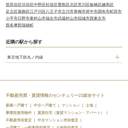
世田谷区
渋谷区
中野区
杉並区
豊島区
北区
荒川区
板橋区
練馬区
足立区
葛飾区
江戸川区
八王子市
立川市
青梅市
府中市
調布市
町田市
小平市
日野市
東村山市
福生市
武蔵村山市
稲城市
西東京市
西多摩郡瑞穂町
近隣の駅から探す
東京地下鉄丸ノ内線
新中野
東高円寺
新高円寺
南阿佐ケ谷
不動産売買・賃貸情報のセンチュリー21総合サイト
荻窪
新築一戸建て
中古一戸建て
マンション
土地
事業投資用物件
賃貸住宅（賃貸マンション・アパート）
不動産売却査定
中古マンション売却査定
一戸建て・一軒家売却査定
土地売却査定