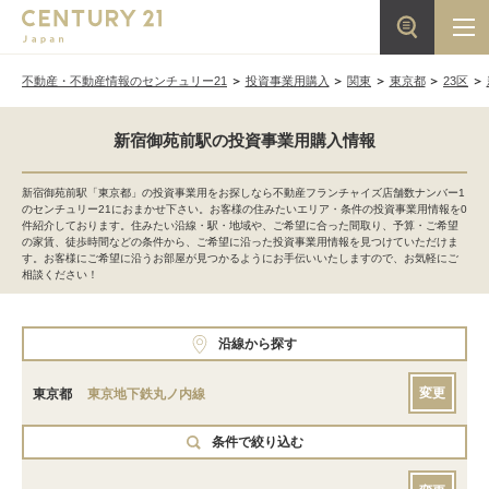
不動産・不動産情報のセンチュリー21
投資事業用購入
関東
東京都
23区
新宿御苑前駅の投資事業用購入情報
新宿御苑前駅「東京都」の投資事業用をお探しなら不動産フランチャイズ店舗数ナンバー1
のセンチュリー21におまかせ下さい。お客様の住みたいエリア・条件の投資事業用情報を0
件紹介しております。住みたい沿線・駅・地域や、ご希望に合った間取り、予算・ご希望
の家賃、徒歩時間などの条件から、ご希望に沿った投資事業用情報を見つけていただけま
す。お客様にご希望に沿うお部屋が見つかるようにお手伝いいたしますので、お気軽にご
相談ください！
沿線から探す
変更
東京都
東京地下鉄丸ノ内線
条件で絞り込む