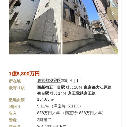
1億6,800万円
東京都
渋谷区
本町４丁目
所在地
西新宿五丁目駅
徒歩10分
東京都大江戸線
最寄り駅
初台駅
徒歩14分
京王電鉄京王線
154.63m²
敷地面積
5.11% （満室時: 5.11%）
利回り
858万円／年 （満室時: 858万円／年）
収入
2階建て
階数
2017年05月下旬