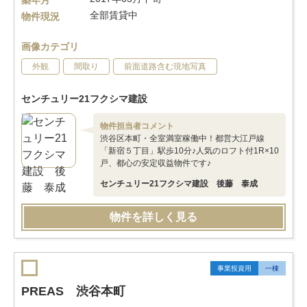
築年月
全部賃貸中
物件現況
画像カテゴリ
外観
間取り
前面道路含む現地写真
センチュリー21フクシマ建設
物件担当者コメント
渋谷区本町・全室満室稼働中！都営大江戸線
「新宿５丁目」駅歩10分♪人気のロフト付1R×10
戸、都心の安定収益物件です♪
センチュリー21フクシマ建設 後藤 泰成
物件を詳しく見る
事業投資用
一棟
PREAS 渋谷本町