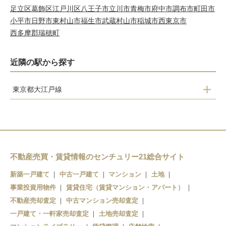
足立区
葛飾区
江戸川区
八王子市
立川市
青梅市
府中市
調布市
町田市
小平市
日野市
東村山市
福生市
武蔵村山市
稲城市
西東京市
西多摩郡瑞穂町
近隣の駅から探す
東京都大江戸線
練馬
豊島園
練馬春日町
不動産売買・賃貸情報のセンチュリー21総合サイト
光が丘
新築一戸建て
中古一戸建て
マンション
土地
事業投資用物件
賃貸住宅（賃貸マンション・アパート）
不動産売却査定
中古マンション売却査定
一戸建て・一軒家売却査定
土地売却査定