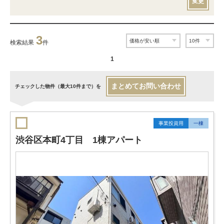
変更
3
検索結果
件
1
まとめてお問い合わせ
チェックした物件（最大10件まで）を
事業投資用
一棟
渋谷区本町4丁目 1棟アパート