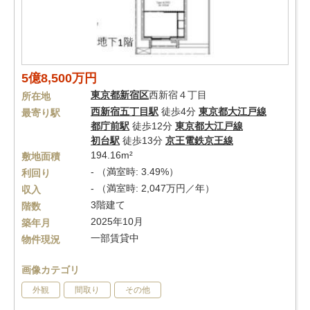
5億8,500万円
東京都
新宿区
西新宿４丁目
所在地
西新宿五丁目駅
徒歩4分
東京都大江戸線
最寄り駅
都庁前駅
徒歩12分
東京都大江戸線
初台駅
徒歩13分
京王電鉄京王線
194.16m²
敷地面積
- （満室時: 3.49%）
利回り
- （満室時: 2,047万円／年）
収入
3階建て
階数
2025年10月
築年月
一部賃貸中
物件現況
画像カテゴリ
外観
間取り
その他