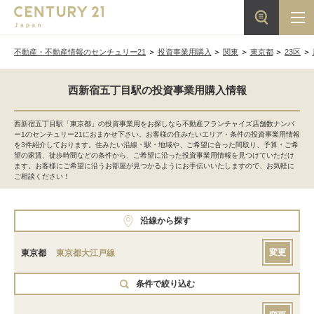
不動産・不動産情報のセンチュリー21
投資事業用購入
関東
東京都
23区
西新宿五丁目駅の投資事業用購入情報
西新宿五丁目駅「東京都」の投資事業用をお探しなら不動産フランチャイズ店舗数ナンバ
ー1のセンチュリー21におまかせ下さい。お客様の住みたいエリア・条件の投資事業用情報
を3件紹介しております。住みたい沿線・駅・地域や、ご希望に合った間取り、予算・ご希
望の家賃、徒歩時間などの条件から、ご希望に沿った投資事業用情報を見つけていただけ
ます。お客様にご希望に沿うお部屋が見つかるようにお手伝いいたしますので、お気軽に
ご相談ください！
沿線から探す
変更
東京都
東京都大江戸線
条件で絞り込む