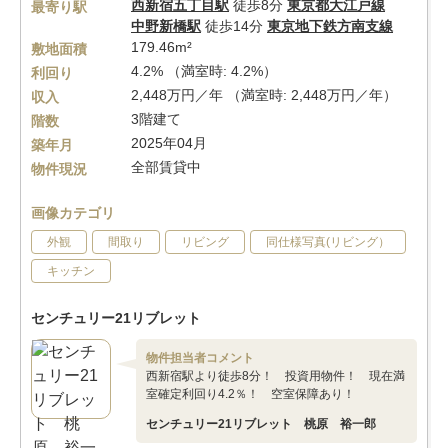
西新宿五丁目駅
徒歩8分
東京都大江戸線
最寄り駅
中野新橋駅
徒歩14分
東京地下鉄方南支線
179.46m²
敷地面積
4.2% （満室時: 4.2%）
利回り
2,448万円／年 （満室時: 2,448万円／年）
収入
3階建て
階数
2025年04月
築年月
全部賃貸中
物件現況
画像カテゴリ
外観
間取り
リビング
同仕様写真(リビング）
キッチン
センチュリー21リブレット
物件担当者コメント
西新宿駅より徒歩8分！ 投資用物件！ 現在満
室確定利回り4.2％！ 空室保障あり！
センチュリー21リブレット 桃原 裕一郎