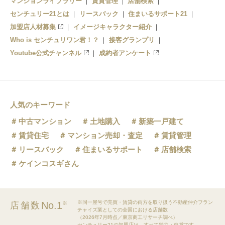
マンションライブラリー
賃貸管理
店舗検索
センチュリー21とは
リースバック
住まいるサポート21
加盟店人材募集
イメージキャラクター紹介
Who is センチュリワン君！？
接客グランプリ
Youtube公式チャンネル
成約者アンケート
人気のキーワード
中古マンション
土地購入
新築一戸建て
賃貸住宅
マンション売却・査定
賃貸管理
リースバック
住まいるサポート
店舗検索
ケインコスギさん
※同一屋号で売買・賃貸の両方を取り扱う不動産仲介フラン
No.1
店舗数
※
チャイズ業としての全国における店舗数
（2026年7月時点／東京商工リサーチ調べ）
センチュリー21の加盟店は、すべて独立・自営です。