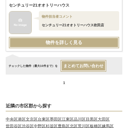
センチュリー21オオトリーハウス
物件担当者コメント
センチュリー21オオトリーハウス吹田店
物件を詳しく見る
まとめてお問い合わせ
チェックした物件（最大10件まで）を
1
近隣の市区郡から探す
中央区
港区
文京区
台東区
墨田区
江東区
品川区
目黒区
大田区
世田谷区
渋谷区
中野区
杉並区
豊島区
北区
荒川区
板橋区
練馬区