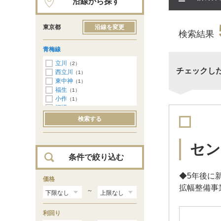
沿線から探す
東京都
沿線を変更
検索結果
青梅線
立川
（2）
チェックし
西立川
（1）
東中神
（1）
福生
（1）
小作
（1）
河辺
（2）
検索する
セン
条件で絞り込む
◆5年後に
価格
拡幅整備事業
～
利回り