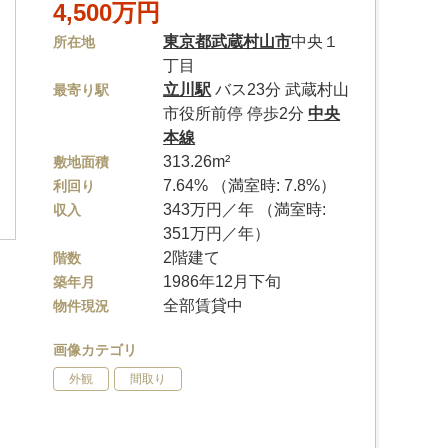
4,500万円
東京都
武蔵村山市
中央１
所在地
丁目
立川駅
バス23分 武蔵村山
最寄り駅
市役所前停 停歩2分
中央
本線
313.26m²
敷地面積
7.64% （満室時: 7.8%）
利回り
343万円／年 （満室時:
収入
351万円／年）
2階建て
階数
1986年12月下旬
築年月
全部賃貸中
物件現況
画像カテゴリ
外観
間取り