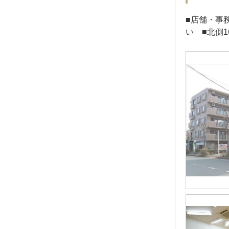
■店舗・事
い ■北側