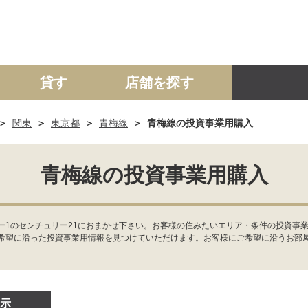
貸す
店舗を探す
関東
東京都
青梅線
青梅線の投資事業用購入
建て
マンション
土地
事業投資用
青梅線の投資事業用購入
ー1のセンチュリー21におまかせ下さい。お客様の住みたいエリア・条件の投資事
希望に沿った投資事業用情報を見つけていただけます。お客様にご希望に沿うお部
示