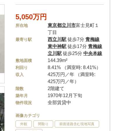
5,050万円
東京都
立川市
富士見町１
所在地
丁目
西立川駅
徒歩7分
青梅線
最寄り駅
東中神駅
徒歩17分
青梅線
立川駅
徒歩25分
中央本線
144.39m²
敷地面積
8.41% （満室時: 8.41%）
利回り
425万円／年 （満室時:
収入
425万円／年）
2階建て
階数
1970年12月下旬
築年月
全部賃貸中
物件現況
画像カテゴリ
外観
間取り
前面道路含む現地写真