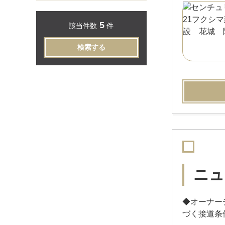
5
該当件数
件
検索する
ニュ
◆オーナー
づく接道条