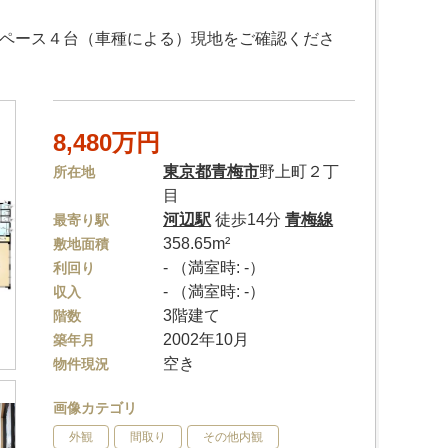
スペース４台（車種による）現地をご確認くださ
8,480万円
東京都
青梅市
野上町２丁
所在地
目
河辺駅
徒歩14分
青梅線
最寄り駅
358.65m²
敷地面積
- （満室時: -）
利回り
- （満室時: -）
収入
3階建て
階数
2002年10月
築年月
空き
物件現況
画像カテゴリ
外観
間取り
その他内観