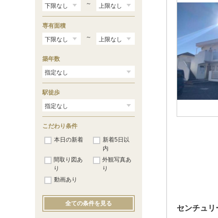
～
専有面積
～
築年数
駅徒歩
こだわり条件
本日の新着
新着5日以
内
間取り図あ
外観写真あ
り
り
動画あり
全ての条件を見る
センチュリ