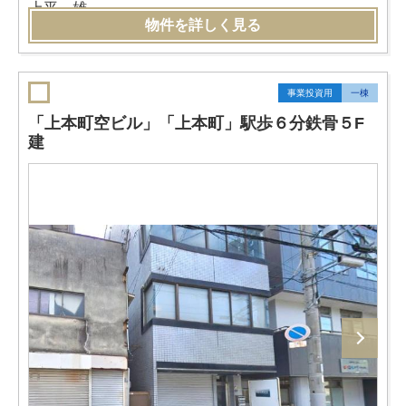
物件を詳しく見る
事業投資用
一棟
「上本町空ビル」「上本町」駅歩６分鉄骨５F
建