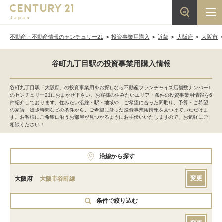
不動産・不動産情報のセンチュリー21
投資事業用購入
近畿
大阪府
大阪市
谷町九丁目駅の投資事業用購入情報
谷町九丁目駅「大阪府」の投資事業用をお探しなら不動産フランチャイズ店舗数ナンバー1
のセンチュリー21におまかせ下さい。お客様の住みたいエリア・条件の投資事業用情報を6
件紹介しております。住みたい沿線・駅・地域や、ご希望に合った間取り、予算・ご希望
の家賃、徒歩時間などの条件から、ご希望に沿った投資事業用情報を見つけていただけま
す。お客様にご希望に沿うお部屋が見つかるようにお手伝いいたしますので、お気軽にご
相談ください！
沿線から探す
変更
大阪府
大阪市谷町線
条件で絞り込む