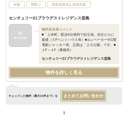
外観
間取り
前面道路含む現地写真
センチュリー21プラウデストレジデンス堂島
物件担当者コメント
■「上本町」駅歩6分便利で好立地。自社ビルに
最適（５Fペントハウス有）■エレベーター付1階
電動シャッター有。正面は「上七公園」です。■
２F～４F（事務所）
センチュリー21プラウデストレジデンス堂島
物件を詳しく見る
まとめてお問い合わせ
チェックした物件（最大10件まで）を
1