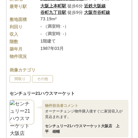
大阪上本町駅
徒歩6分
近鉄大阪線
最寄り駅
谷町九丁目駅
徒歩9分
大阪市谷町線
73.19m²
敷地面積
- （満室時: -）
利回り
- （満室時: -）
収入
1階建て
階数
1987年03月
築年月
物件現況
画像カテゴリ
間取り
その他
センチュリー21ハウスマーケット
物件担当者コメント
オーナーチェンジ物件購入後すぐに家賃収入が
見込まれます。
センチュリー21ハウスマーケット大阪店 上
平 雄輔