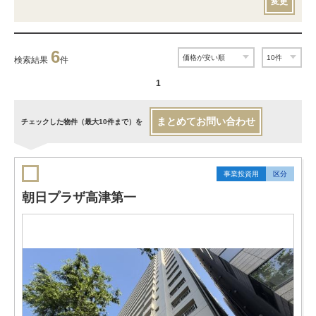
変更
6
検索結果
件
1
まとめてお問い合わせ
チェックした物件（最大10件まで）を
事業投資用
区分
朝日プラザ高津第一