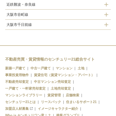
大阪上本町
近鉄難波・奈良線
鶴橋
大阪市谷町線
大阪難波
今里
大阪市千日前線
天満橋
近鉄日本橋
布施
大阪上本町
桜川
谷町四丁目
鶴橋
なんば
谷町六丁目
今里
谷町九丁目
日本橋
不動産売買・賃貸情報のセンチュリー21総合サイト
四天王寺前夕陽ヶ丘
谷町九丁目
布施
新築一戸建て
中古一戸建て
マンション
土地
事業投資用物件
鶴橋
賃貸住宅（賃貸マンション・アパート）
天王寺
不動産売却査定
中古マンション売却査定
今里
阿倍野
一戸建て・一軒家売却査定
土地売却査定
マンションライブラリー
賃貸管理
店舗検索
新深江
センチュリー21とは
リースバック
住まいるサポート21
加盟店人材募集
イメージキャラクター紹介
Who is センチュリワン君！？
接客グランプリ