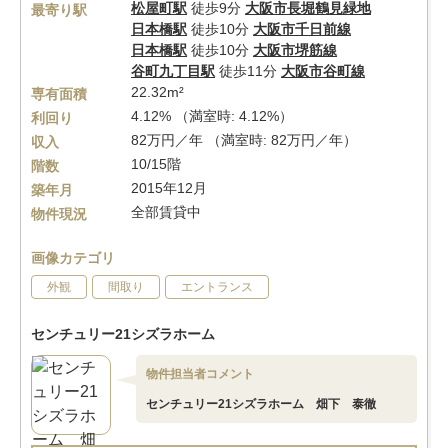
松屋町駅
徒歩9分
大阪市長堀鶴見緑地
最寄り駅
日本橋駅
徒歩10分
大阪市千日前線
日本橋駅
徒歩10分
大阪市堺筋線
谷町九丁目駅
徒歩11分
大阪市谷町線
22.32m²
専有面積
4.12% （満室時: 4.12%）
利回り
82万円／年 （満室時: 82万円／年）
収入
10/15階
階数
2015年12月
築年月
全部賃貸中
物件現況
画像カテゴリ
外観
間取り
エントランス
センチュリー21シズラホーム
物件担当者コメント
センチュリー21シズラホーム 畑下 泰徹