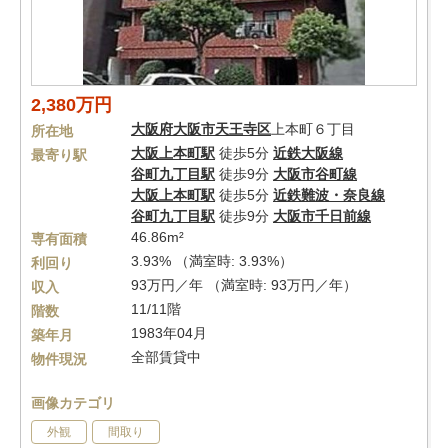
2,380万円
大阪府
大阪市天王寺区
上本町６丁目
所在地
大阪上本町駅
徒歩5分
近鉄大阪線
最寄り駅
谷町九丁目駅
徒歩9分
大阪市谷町線
大阪上本町駅
徒歩5分
近鉄難波・奈良線
谷町九丁目駅
徒歩9分
大阪市千日前線
46.86m²
専有面積
3.93% （満室時: 3.93%）
利回り
93万円／年 （満室時: 93万円／年）
収入
11/11階
階数
1983年04月
築年月
全部賃貸中
物件現況
画像カテゴリ
外観
間取り