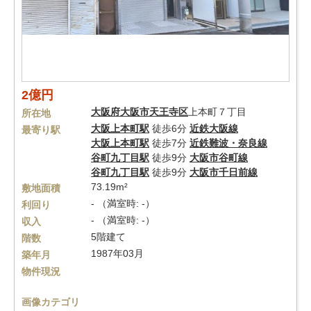
2億円
大阪府
大阪市天王寺区
上本町７丁目
所在地
大阪上本町駅
徒歩6分
近鉄大阪線
最寄り駅
大阪上本町駅
徒歩7分
近鉄難波・奈良線
谷町九丁目駅
徒歩9分
大阪市谷町線
谷町九丁目駅
徒歩9分
大阪市千日前線
73.19m²
敷地面積
- （満室時: -）
利回り
- （満室時: -）
収入
5階建て
階数
1987年03月
築年月
物件現況
画像カテゴリ