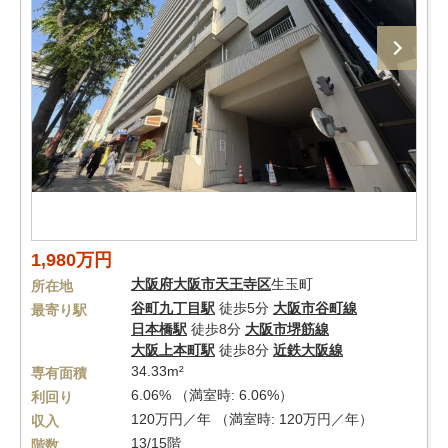
1,980万円
大阪府
大阪市天王寺区
生玉町
所在地
谷町九丁目駅
徒歩5分
大阪市谷町線
最寄り駅
日本橋駅
徒歩8分
大阪市堺筋線
大阪上本町駅
徒歩8分
近鉄大阪線
34.33m²
専有面積
6.06% （満室時: 6.06%）
利回り
120万円／年 （満室時: 120万円／年）
収入
13/15階
階数