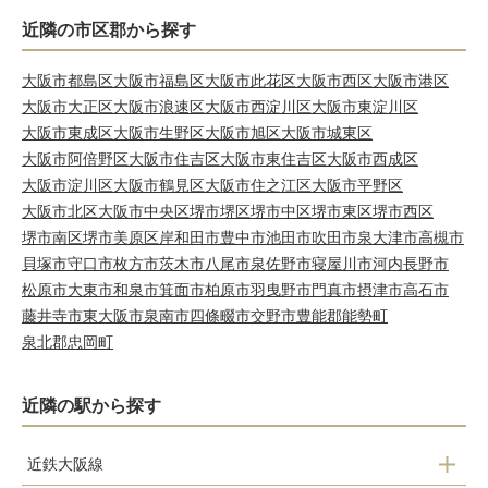
近隣の市区郡から探す
大阪市都島区
大阪市福島区
大阪市此花区
大阪市西区
大阪市港区
大阪市大正区
大阪市浪速区
大阪市西淀川区
大阪市東淀川区
大阪市東成区
大阪市生野区
大阪市旭区
大阪市城東区
大阪市阿倍野区
大阪市住吉区
大阪市東住吉区
大阪市西成区
大阪市淀川区
大阪市鶴見区
大阪市住之江区
大阪市平野区
大阪市北区
大阪市中央区
堺市堺区
堺市中区
堺市東区
堺市西区
堺市南区
堺市美原区
岸和田市
豊中市
池田市
吹田市
泉大津市
高槻市
貝塚市
守口市
枚方市
茨木市
八尾市
泉佐野市
寝屋川市
河内長野市
松原市
大東市
和泉市
箕面市
柏原市
羽曳野市
門真市
摂津市
高石市
藤井寺市
東大阪市
泉南市
四條畷市
交野市
豊能郡能勢町
泉北郡忠岡町
近隣の駅から探す
近鉄大阪線