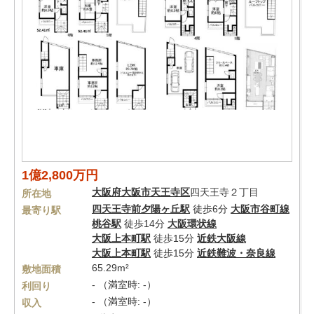
1億2,800万円
大阪府
大阪市天王寺区
四天王寺２丁目
所在地
四天王寺前夕陽ヶ丘駅
徒歩6分
大阪市谷町線
最寄り駅
桃谷駅
徒歩14分
大阪環状線
大阪上本町駅
徒歩15分
近鉄大阪線
大阪上本町駅
徒歩15分
近鉄難波・奈良線
65.29m²
敷地面積
- （満室時: -）
利回り
- （満室時: -）
収入