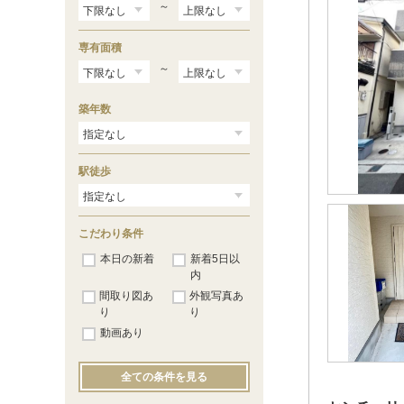
～
専有面積
～
築年数
駅徒歩
こだわり条件
本日の新着
新着5日以
内
間取り図あ
外観写真あ
り
り
動画あり
全ての条件を見る