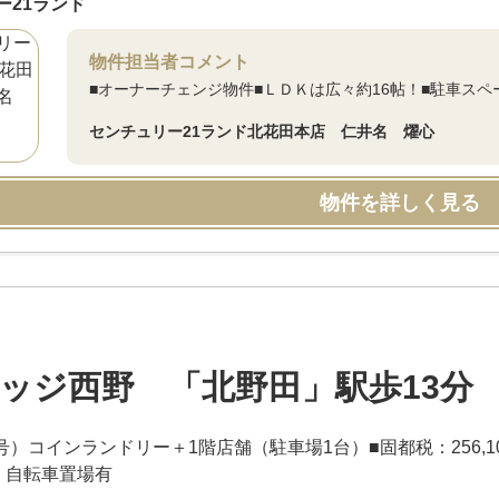
ー21ランド
物件担当者コメント
■オーナーチェンジ物件■ＬＤＫは広々約16帖！■駐車ス
センチュリー21ランド北花田本店 仁井名 燿心
物件を詳しく見る
ッジ西野 「北野田」駅歩13分
8号）コインランドリー＋1階店舗（駐車場1台）■固都税：256,
ロ・自転車置場有