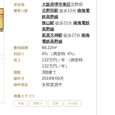
大阪府
堺市東区
北野田
所在地
北野田駅
徒歩12分
南海電
最寄り駅
鉄高野線
狭山駅
徒歩21分
南海電鉄
高野線
萩原天神駅
徒歩27分
南海
電鉄高野線
66.22m²
敷地面積
4% （満室時: 4%）
利回り
132万円／年 （満室時:
収入
132万円／年）
3階建て
階数
2019年09月
築年月
全部賃貸中
物件現況
画像カテゴリ
外観
間取り
玄関
その他