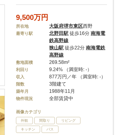
9,500万円
大阪府
堺市東区
西野
所在地
北野田駅
徒歩16分
南海電
最寄り駅
鉄高野線
狭山駅
徒歩22分
南海電鉄
高野線
269.58m²
敷地面積
9.24% （満室時: -）
利回り
877万円／年 （満室時: -）
収入
3階建て
階数
1988年11月
築年月
全部賃貸中
物件現況
画像カテゴリ
外観
間取り
リビング
キッチン
バス