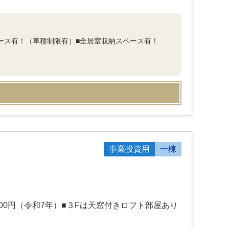
ペース有！（車種制限有）■全居室収納スペース有！
事業投資用
一棟
100円（令和7年）■３Fは天窓付きロフト部屋あり