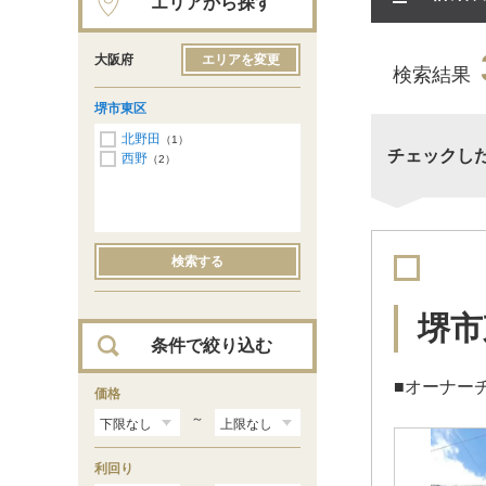
エリアから探す
大阪府
エリアを変更
検索結果
堺市東区
北野田
（1）
チェックし
西野
（2）
検索する
堺市
条件で絞り込む
■オーナー
価格
～
利回り