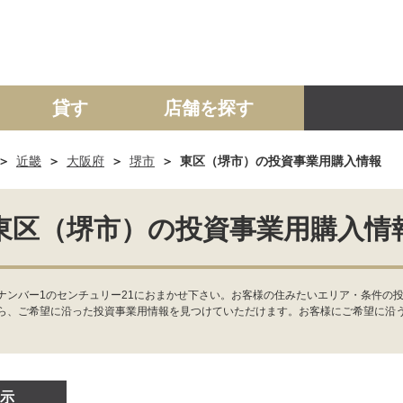
貸す
店舗を探す
近畿
大阪府
堺市
東区（堺市）の投資事業用購入情報
建て
マンション
土地
事業投資用
東区（堺市）の投資事業用購入情
ナンバー1のセンチュリー21におまかせ下さい。お客様の住みたいエリア・条件の
ら、ご希望に沿った投資事業用情報を見つけていただけます。お客様にご希望に沿
示