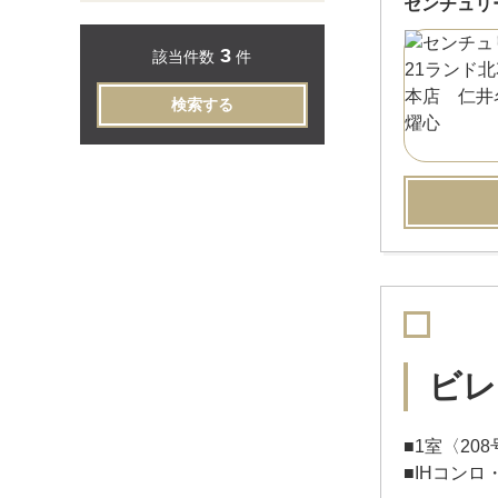
センチュリ
3
該当件数
件
検索する
ビレ
■1室〈20
■IHコン