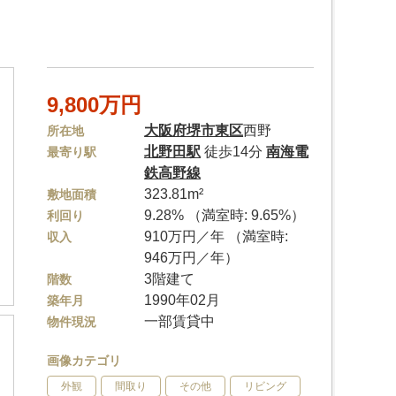
9,800万円
大阪府
堺市東区
西野
所在地
北野田駅
徒歩14分
南海電
最寄り駅
鉄高野線
323.81m²
敷地面積
9.28% （満室時: 9.65%）
利回り
910万円／年 （満室時:
収入
946万円／年）
3階建て
階数
1990年02月
築年月
一部賃貸中
物件現況
画像カテゴリ
外観
間取り
その他
リビング