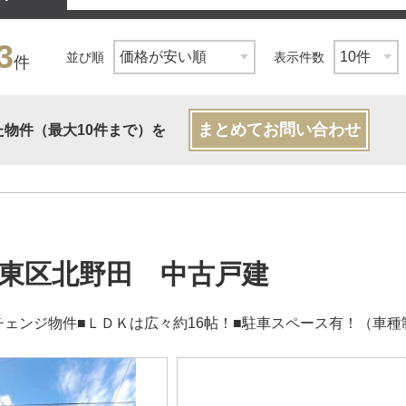
3
並び順
表示件数
件
まとめてお問い合わせ
た物件（最大10件まで）を
東区北野田 中古戸建
チェンジ物件■ＬＤＫは広々約16帖！■駐車スペース有！（車