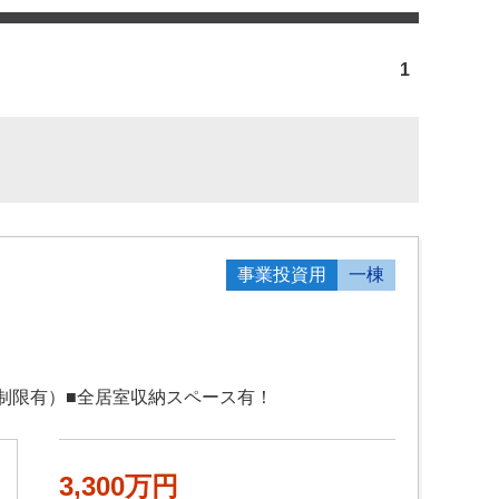
1
事業投資用
一棟
種制限有）■全居室収納スペース有！
3,300万円