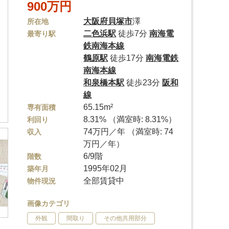
900万円
大阪府
貝塚市
澤
所在地
二色浜駅
徒歩7分
南海電
最寄り駅
鉄南海本線
鶴原駅
徒歩17分
南海電鉄
南海本線
和泉橋本駅
徒歩23分
阪和
線
65.15m²
専有面積
8.31% （満室時: 8.31%）
利回り
74万円／年 （満室時: 74
収入
万円／年）
6/9階
階数
1995年02月
築年月
全部賃貸中
物件現況
画像カテゴリ
外観
間取り
その他共用部分