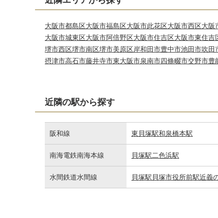
近隣エリアから探す
大阪市都島区
大阪市福島区
大阪市此花区
大阪市西区
大阪
大阪市城東区
大阪市阿倍野区
大阪市住吉区
大阪市東住吉
堺市西区
堺市南区
堺市美原区
岸和田市
豊中市
池田市
吹田
摂津市
高石市
藤井寺市
東大阪市
泉南市
四條畷市
交野市
豊
近隣の駅から探す
阪和線
東貝塚駅
和泉橋本駅
南海電鉄南海本線
貝塚駅
二色浜駅
水間鉄道水間線
貝塚駅
貝塚市役所前駅
近義