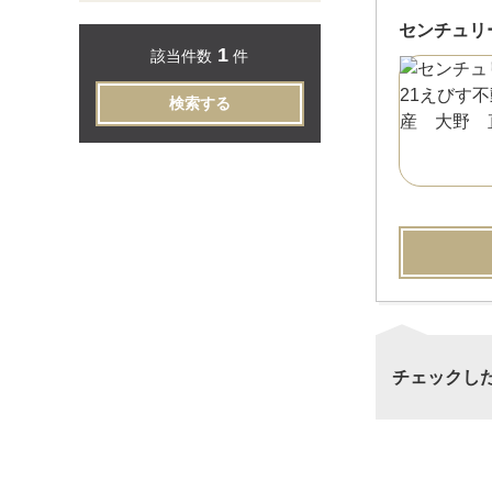
センチュリ
1
該当件数
件
検索する
チェックし