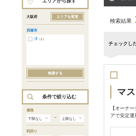
エリアから探す
大阪府
エリアを変更
検索結果
貝塚市
澤
（1）
チェックし
検索する
マス
条件で絞り込む
【オーナーチ
価格
アで安定運
～
利回り