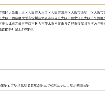
市港区
大阪市大正区
大阪市天王寺区
大阪市浪速区
大阪市西淀川区
大阪市
区
大阪市西成区
大阪市淀川区
大阪市鶴見区
大阪市住之江区
大阪市平野区
市
泉大津市
高槻市
守口市
枚方市
茨木市
八尾市
泉佐野市
寝屋川市
河内長野
能郡能勢町
泉北郡忠岡町
の里駅
石才駅
清児駅
名越駅
森駅
三ツ松駅
三ヶ山口駅
水間観音駅