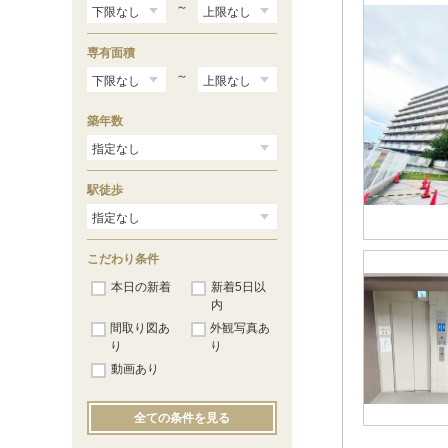
～
専有面積
～
築年数
駅徒歩
こだわり条件
本日の新着
新着5日以
内
間取り図あ
外観写真あ
り
り
動画あり
全ての条件を見る