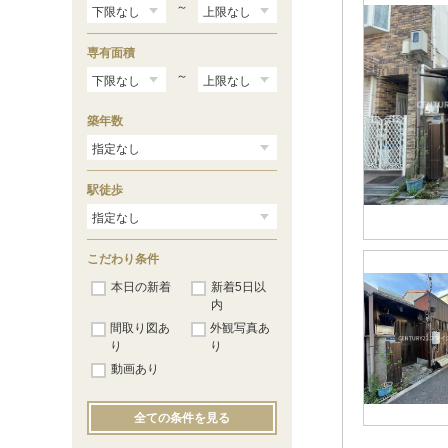
～
専有面積
～
築年数
駅徒歩
こだわり条件
本日の新着
新着5日以
内
間取り図あ
外観写真あ
り
り
動画あり
全ての条件を見る