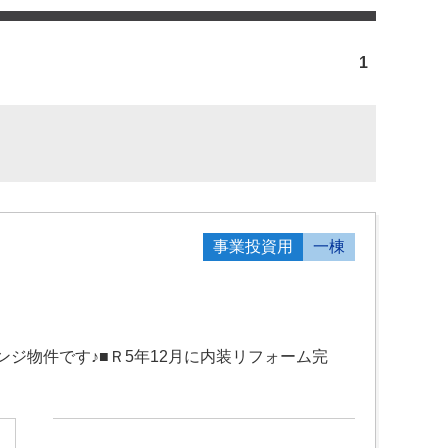
1
事業投資用
一棟
ンジ物件です♪■Ｒ5年12月に内装リフォーム完