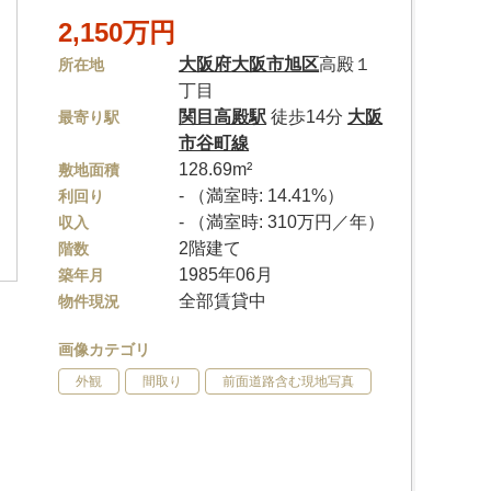
2,150万円
大阪府
大阪市旭区
高殿１
所在地
丁目
関目高殿駅
徒歩14分
大阪
最寄り駅
市谷町線
128.69m²
敷地面積
- （満室時: 14.41%）
利回り
- （満室時: 310万円／年）
収入
2階建て
階数
1985年06月
築年月
全部賃貸中
物件現況
画像カテゴリ
外観
間取り
前面道路含む現地写真