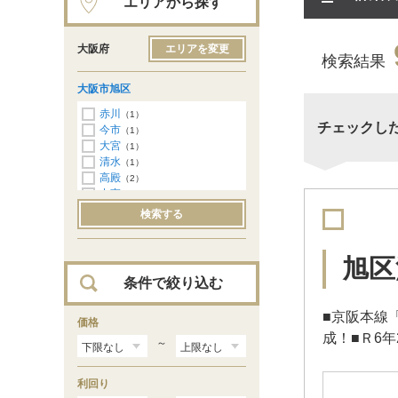
エリアから探す
大阪府
エリアを変更
検索結果
大阪市旭区
赤川
（1）
チェックし
今市
（1）
大宮
（1）
清水
（1）
高殿
（2）
中宮
（3）
検索する
旭区
条件で絞り込む
■京阪本線
価格
成！■Ｒ6
～
利回り