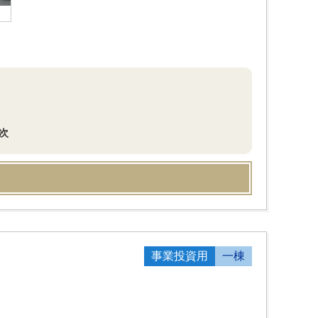
次
事業投資用
一棟