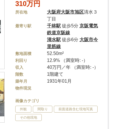
310万円
大阪府
大阪市旭区
清水３
所在地
丁目
千林駅
徒歩5分
京阪電気
最寄り駅
鉄道京阪線
清水駅
徒歩6分
大阪市今
里筋線
52.50m²
敷地面積
12.9% （満室時: -）
利回り
40万円／年 （満室時: -）
収入
1階建て
階数
1931年01月
築年月
物件現況
画像カテゴリ
外観
間取り
前面道路含む現地写真
その他現地