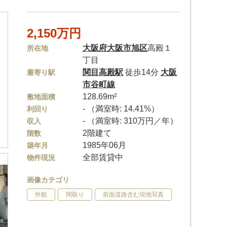
2,150万円
大阪府
大阪市旭区
高殿１
所在地
丁目
関目高殿駅
徒歩14分
大阪
最寄り駅
市谷町線
128.69m²
敷地面積
- （満室時: 14.41%）
利回り
- （満室時: 310万円／年）
収入
2階建て
階数
1985年06月
築年月
全部賃貸中
物件現況
画像カテゴリ
外観
間取り
前面道路含む現地写真