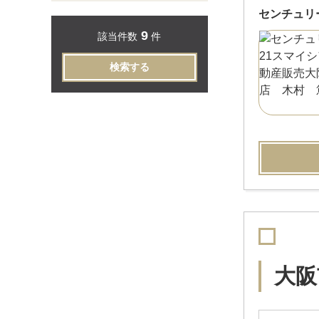
センチュリ
9
該当件数
件
検索する
大阪