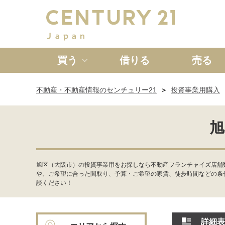
買う
借りる
売る
不動産・不動産情報のセンチュリー21
投資事業用購入
新築一戸建て
中古一戸
旭
旭区（大阪市）の投資事業用をお探しなら不動産フランチャイズ店舗
や、ご希望に合った間取り、予算・ご希望の家賃、徒歩時間などの条
談ください！
詳細表