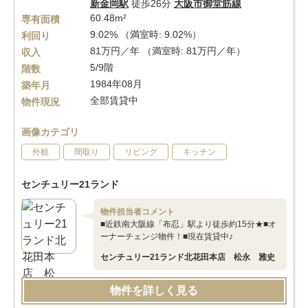
新金岡駅
徒歩26分
大阪市御堂筋線
60.48m²
専有面積
9.02% （満室時: 9.02%）
利回り
81万円／年 （満室時: 81万円／年）
収入
5/9階
階数
1984年08月
築年月
全部賃貸中
物件現況
画像カテゴリ
外観
間取り
リビング
キッチン
センチュリー21ランド
物件担当者コメント
■近鉄南大阪線「布忍」駅より徒歩約15分★■オ
ーナーチェンジ物件！■現在賃貸中♪
センチュリー21ランド北花田本店 松永 雅史
物件を詳しく見る