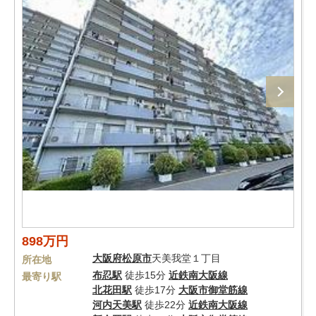
898万円
大阪府
松原市
天美我堂１丁目
所在地
布忍駅
徒歩15分
近鉄南大阪線
最寄り駅
北花田駅
徒歩17分
大阪市御堂筋線
河内天美駅
徒歩22分
近鉄南大阪線