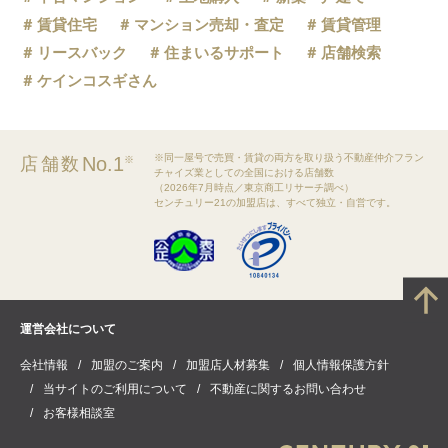
賃貸住宅
マンション売却・査定
賃貸管理
リースバック
住まいるサポート
店舗検索
ケインコスギさん
※同一屋号で売買・賃貸の両方を取り扱う不動産仲介フラン
No.1
店舗数
※
チャイズ業としての全国における店舗数
（2026年7月時点／東京商工リサーチ調べ）
センチュリー21の加盟店は、すべて独立・自営です。
運営会社について
会社情報
加盟のご案内
加盟店人材募集
個人情報保護方針
当サイトのご利用について
不動産に関するお問い合わせ
お客様相談室