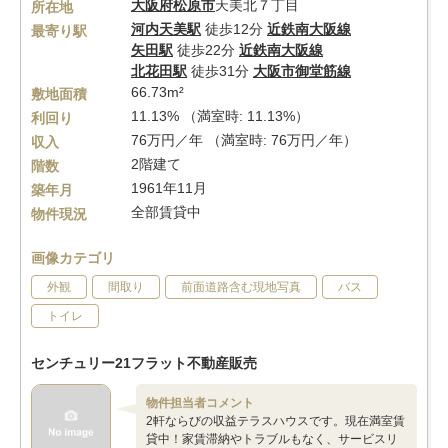
大阪府
松原市
天美北７丁目
所在地
河内天美駅
徒歩12分
近鉄南大阪線
最寄り駅
矢田駅
徒歩22分
近鉄南大阪線
北花田駅
徒歩31分
大阪市御堂筋線
66.73m²
敷地面積
11.13% （満室時: 11.13%）
利回り
76万円／年 （満室時: 76万円／年）
収入
2階建て
階数
1961年11月
築年月
全部賃貸中
物件現況
画像カテゴリ
外観
間取り
前面道路含む現地写真
バス
トイレ
センチュリー21フラット不動産販売
物件担当者コメント
2軒ならびの収益テラスハウスです。現在満室賃
貸中！家賃滞納やトラブルもなく、サービスリ