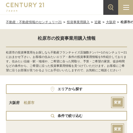
不動産・不動産情報のセンチュリー21
投資事業用購入
近畿
大阪府
松原市
松原市の投資事業用購入情報
松原市の投資事業用をお探しなら不動産フランチャイズ店舗数ナンバー1のセンチュリー21
におまかせ下さい。お客様の住みたいエリア・条件の投資事業用情報を5件紹介しておりま
す。住みたい沿線・駅・地域や、ご希望に合った間取り、予算・ご希望の家賃、徒歩時間
などの条件から、ご希望に沿った投資事業用情報を見つけていただけます。お客様にご希
望に沿うお部屋が見つかるようにお手伝いいたしますので、お気軽にご相談ください！
エリアから探す
変更
大阪府
松原市
条件で絞り込む
変更