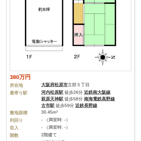
380万円
大阪府
松原市
立部５丁目
所在地
河内松原駅
徒歩26分
近鉄南大阪線
最寄り駅
萩原天神駅
徒歩58分
南海電鉄高野線
古市駅
徒歩59分
近鉄長野線
30.45m²
敷地面積
- （満室時: -）
利回り
- （満室時: -）
収入
2階建て
階数