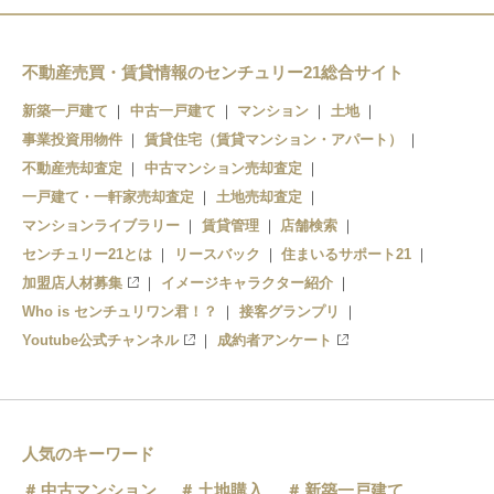
布忍駅
高見ノ里駅
不動産売買・賃貸情報のセンチュリー21総合サイト
新築一戸建て
中古一戸建て
マンション
土地
河内松原駅
事業投資用物件
賃貸住宅（賃貸マンション・アパート）
不動産売却査定
中古マンション売却査定
一戸建て・一軒家売却査定
土地売却査定
マンションライブラリー
賃貸管理
店舗検索
センチュリー21とは
リースバック
住まいるサポート21
加盟店人材募集
イメージキャラクター紹介
Who is センチュリワン君！？
接客グランプリ
Youtube公式チャンネル
成約者アンケート
人気のキーワード
中古マンション
土地購入
新築一戸建て