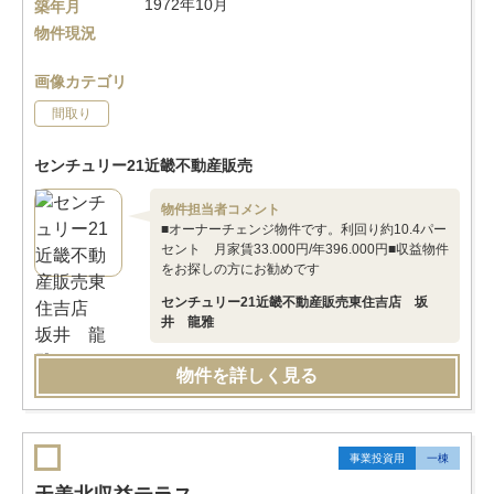
1972年10月
築年月
物件現況
画像カテゴリ
間取り
センチュリー21近畿不動産販売
物件担当者コメント
■オーナーチェンジ物件です。利回り約10.4パー
セント 月家賃33.000円/年396.000円■収益物件
をお探しの方にお勧めです
センチュリー21近畿不動産販売東住吉店 坂
井 龍雅
物件を詳しく見る
事業投資用
一棟