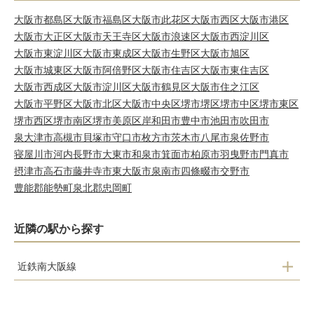
大阪市都島区
大阪市福島区
大阪市此花区
大阪市西区
大阪市港区
大阪市大正区
大阪市天王寺区
大阪市浪速区
大阪市西淀川区
大阪市東淀川区
大阪市東成区
大阪市生野区
大阪市旭区
大阪市城東区
大阪市阿倍野区
大阪市住吉区
大阪市東住吉区
大阪市西成区
大阪市淀川区
大阪市鶴見区
大阪市住之江区
大阪市平野区
大阪市北区
大阪市中央区
堺市堺区
堺市中区
堺市東区
堺市西区
堺市南区
堺市美原区
岸和田市
豊中市
池田市
吹田市
泉大津市
高槻市
貝塚市
守口市
枚方市
茨木市
八尾市
泉佐野市
寝屋川市
河内長野市
大東市
和泉市
箕面市
柏原市
羽曳野市
門真市
摂津市
高石市
藤井寺市
東大阪市
泉南市
四條畷市
交野市
豊能郡能勢町
泉北郡忠岡町
近隣の駅から探す
近鉄南大阪線
河内天美駅