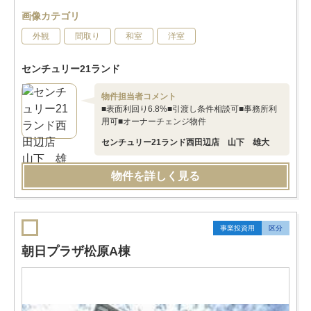
画像カテゴリ
外観
間取り
和室
洋室
センチュリー21ランド
物件担当者コメント
■表面利回り6.8%■引渡し条件相談可■事務所利
用可■オーナーチェンジ物件
センチュリー21ランド西田辺店 山下 雄大
物件を詳しく見る
事業投資用
区分
朝日プラザ松原A棟