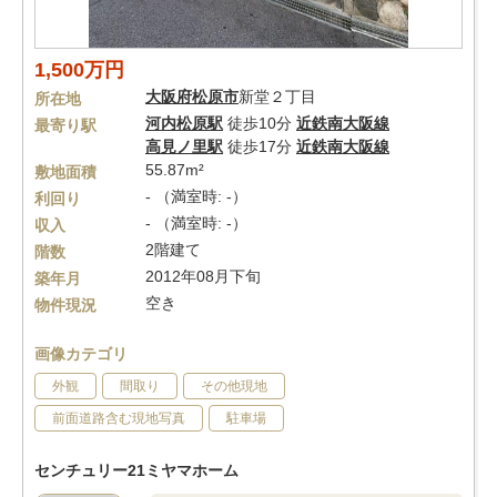
1,500万円
大阪府
松原市
新堂２丁目
所在地
河内松原駅
徒歩10分
近鉄南大阪線
最寄り駅
高見ノ里駅
徒歩17分
近鉄南大阪線
55.87m²
敷地面積
- （満室時: -）
利回り
- （満室時: -）
収入
2階建て
階数
2012年08月下旬
築年月
空き
物件現況
画像カテゴリ
外観
間取り
その他現地
前面道路含む現地写真
駐車場
センチュリー21ミヤマホーム