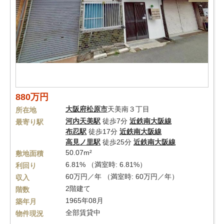
880万円
大阪府
松原市
天美南３丁目
所在地
河内天美駅
徒歩7分
近鉄南大阪線
最寄り駅
布忍駅
徒歩17分
近鉄南大阪線
高見ノ里駅
徒歩25分
近鉄南大阪線
50.07m²
敷地面積
6.81% （満室時: 6.81%）
利回り
60万円／年 （満室時: 60万円／年）
収入
2階建て
階数
1965年08月
築年月
全部賃貸中
物件現況