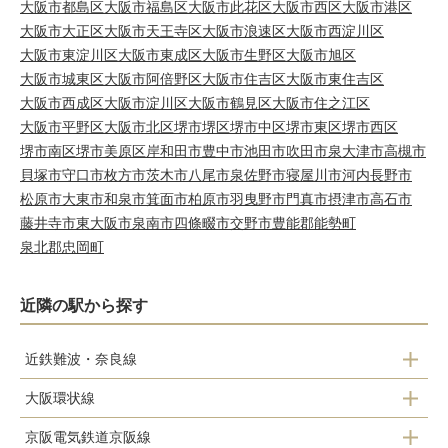
大阪市都島区
大阪市福島区
大阪市此花区
大阪市西区
大阪市港区
大阪市大正区
大阪市天王寺区
大阪市浪速区
大阪市西淀川区
大阪市東淀川区
大阪市東成区
大阪市生野区
大阪市旭区
大阪市城東区
大阪市阿倍野区
大阪市住吉区
大阪市東住吉区
大阪市西成区
大阪市淀川区
大阪市鶴見区
大阪市住之江区
大阪市平野区
大阪市北区
堺市堺区
堺市中区
堺市東区
堺市西区
堺市南区
堺市美原区
岸和田市
豊中市
池田市
吹田市
泉大津市
高槻市
貝塚市
守口市
枚方市
茨木市
八尾市
泉佐野市
寝屋川市
河内長野市
松原市
大東市
和泉市
箕面市
柏原市
羽曳野市
門真市
摂津市
高石市
藤井寺市
東大阪市
泉南市
四條畷市
交野市
豊能郡能勢町
泉北郡忠岡町
近隣の駅から探す
近鉄難波・奈良線
大阪環状線
大阪難波駅
京阪電気鉄道京阪線
森ノ宮駅
近鉄日本橋駅