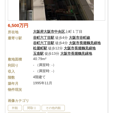
6,500万円
大阪府
大阪市中央区
上町１丁目
所在地
谷町六丁目駅
徒歩4分
大阪市谷町線
最寄り駅
谷町六丁目駅
徒歩4分
大阪市長堀鶴見緑地
松屋町駅
徒歩12分
大阪市長堀鶴見緑地
玉造駅
徒歩13分
大阪市長堀鶴見緑地
40.79m²
敷地面積
- （満室時: -）
利回り
- （満室時: -）
収入
4階建て
階数
1995年11月
築年月
物件現況
画像カテゴリ
外観
間取り
その他内観