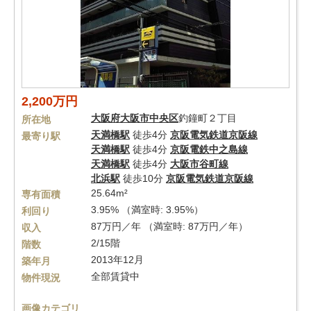
2,200万円
大阪府
大阪市中央区
釣鐘町２丁目
所在地
天満橋駅
徒歩4分
京阪電気鉄道京阪線
最寄り駅
天満橋駅
徒歩4分
京阪電鉄中之島線
天満橋駅
徒歩4分
大阪市谷町線
北浜駅
徒歩10分
京阪電気鉄道京阪線
25.64m²
専有面積
3.95% （満室時: 3.95%）
利回り
87万円／年 （満室時: 87万円／年）
収入
2/15階
階数
2013年12月
築年月
全部賃貸中
物件現況
画像カテゴリ