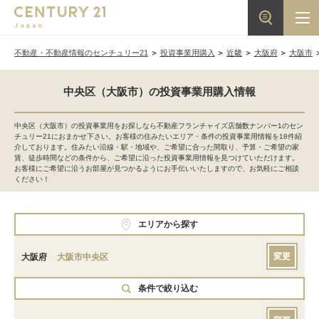
不動産・不動産情報のセンチュリー21
投資事業用購入
近畿
大阪府
大阪市
中央区（大阪市）の投資事業用購入情報
中央区（大阪市）の投資事業用をお探しなら不動産フランチャイズ店舗数ナンバー1のセン
チュリー21におまかせ下さい。お客様の住みたいエリア・条件の投資事業用情報を18件紹
介しております。住みたい沿線・駅・地域や、ご希望に合った間取り、予算・ご希望の家
賃、徒歩時間などの条件から、ご希望に沿った投資事業用情報を見つけていただけます。
お客様にご希望に沿うお部屋が見つかるようにお手伝いいたしますので、お気軽にご相談
ください！
エリアから探す
変更
大阪府
大阪市中央区
条件で絞り込む