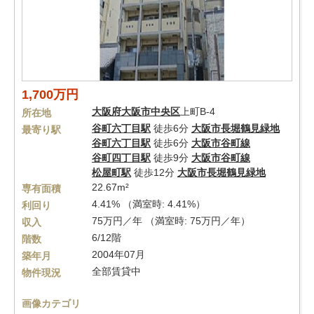
1,700万円
大阪府
大阪市中央区
上町B-4
所在地
谷町六丁目駅
徒歩6分
大阪市長堀鶴見緑地
最寄り駅
谷町六丁目駅
徒歩6分
大阪市谷町線
谷町四丁目駅
徒歩9分
大阪市谷町線
松屋町駅
徒歩12分
大阪市長堀鶴見緑地
22.67m²
専有面積
4.41% （満室時: 4.41%）
利回り
75万円／年 （満室時: 75万円／年）
収入
6/12階
階数
2004年07月
築年月
全部賃貸中
物件現況
画像カテゴリ