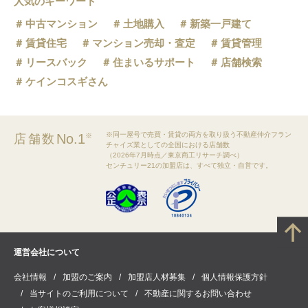
人気のキーワード
中古マンション
土地購入
新築一戸建て
賃貸住宅
マンション売却・査定
賃貸管理
リースバック
住まいるサポート
店舗検索
ケインコスギさん
※同一屋号で売買・賃貸の両方を取り扱う不動産仲介フラン
No.1
店舗数
※
チャイズ業としての全国における店舗数
（2026年7月時点／東京商工リサーチ調べ）
センチュリー21の加盟店は、すべて独立・自営です。
運営会社について
会社情報
加盟のご案内
加盟店人材募集
個人情報保護方針
当サイトのご利用について
不動産に関するお問い合わせ