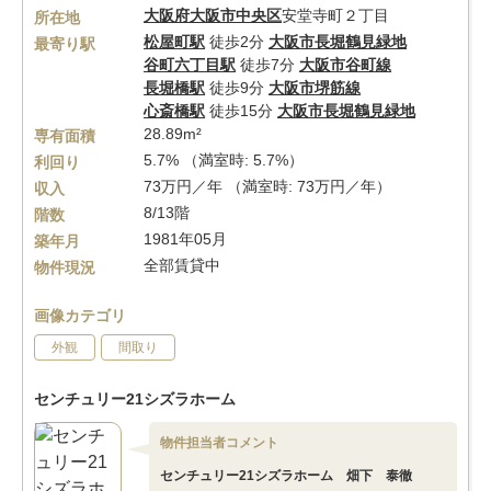
大阪府
大阪市中央区
安堂寺町２丁目
所在地
松屋町駅
徒歩2分
大阪市長堀鶴見緑地
最寄り駅
谷町六丁目駅
徒歩7分
大阪市谷町線
長堀橋駅
徒歩9分
大阪市堺筋線
心斎橋駅
徒歩15分
大阪市長堀鶴見緑地
28.89m²
専有面積
5.7% （満室時: 5.7%）
利回り
73万円／年 （満室時: 73万円／年）
収入
8/13階
階数
1981年05月
築年月
全部賃貸中
物件現況
画像カテゴリ
外観
間取り
センチュリー21シズラホーム
物件担当者コメント
センチュリー21シズラホーム 畑下 泰徹