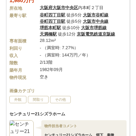
1,980万円
大阪府
大阪市中央区
内本町２丁目
所在地
谷町四丁目駅
徒歩5分
大阪市谷町線
最寄り駅
谷町四丁目駅
徒歩5分
大阪市中央線
堺筋本町駅
徒歩10分
大阪市堺筋線
天満橋駅
徒歩12分
京阪電気鉄道京阪線
28.12m²
専有面積
- （満室時: 7.27%）
利回り
- （満室時: 144万円／年）
収入
2/13階
階数
1982年09月
築年月
空き
物件現況
画像カテゴリ
外観
間取り
その他
センチュリー21シズラホーム
物件担当者コメント
センチュリー21シズラホーム 畑下 泰徹