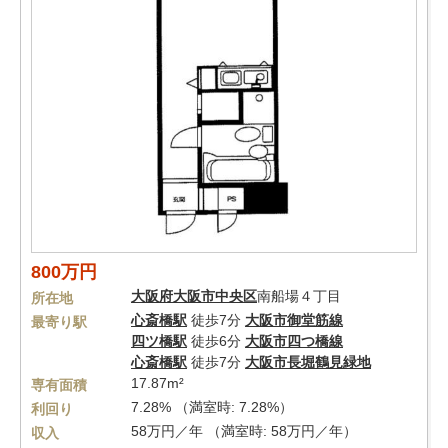
800万円
大阪府
大阪市中央区
南船場４丁目
所在地
心斎橋駅
徒歩7分
大阪市御堂筋線
最寄り駅
四ツ橋駅
徒歩6分
大阪市四つ橋線
心斎橋駅
徒歩7分
大阪市長堀鶴見緑地
17.87m²
専有面積
7.28% （満室時: 7.28%）
利回り
58万円／年 （満室時: 58万円／年）
収入