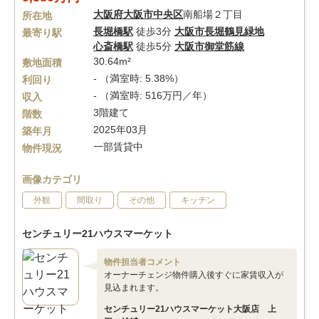
大阪府
大阪市中央区
南船場２丁目
所在地
長堀橋駅
徒歩3分
大阪市長堀鶴見緑地
最寄り駅
心斎橋駅
徒歩5分
大阪市御堂筋線
30.64m²
敷地面積
- （満室時: 5.38%）
利回り
- （満室時: 516万円／年）
収入
3階建て
階数
2025年03月
築年月
一部賃貸中
物件現況
画像カテゴリ
外観
間取り
その他
キッチン
センチュリー21ハウスマーケット
物件担当者コメント
オーナーチェンジ物件購入後すぐに家賃収入が
見込まれます。
センチュリー21ハウスマーケット大阪店 上