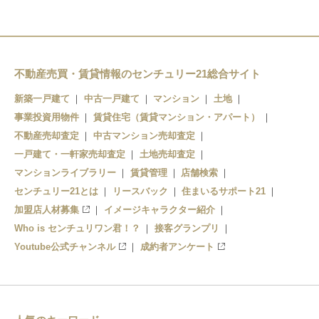
北浜駅
日本橋駅
谷町四丁目駅
堺筋本町駅
森ノ宮駅
長堀橋駅
不動産売買・賃貸情報のセンチュリー21総合サイト
新築一戸建て
中古一戸建て
マンション
土地
日本橋駅
事業投資用物件
賃貸住宅（賃貸マンション・アパート）
不動産売却査定
中古マンション売却査定
一戸建て・一軒家売却査定
土地売却査定
マンションライブラリー
賃貸管理
店舗検索
センチュリー21とは
リースバック
住まいるサポート21
加盟店人材募集
イメージキャラクター紹介
Who is センチュリワン君！？
接客グランプリ
Youtube公式チャンネル
成約者アンケート