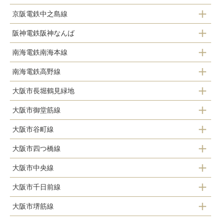
京阪電鉄中之島線
天満橋駅
大阪城公園駅
阪神電鉄阪神なんば
天満橋駅
北浜駅
南海電鉄南海本線
大阪難波駅
淀屋橋駅
南海電鉄高野線
難波駅
大阪市長堀鶴見緑地
難波駅
大阪市御堂筋線
心斎橋駅
大阪市谷町線
淀屋橋駅
長堀橋駅
大阪市四つ橋線
天満橋駅
本町駅
松屋町駅
大阪市中央線
本町駅
谷町四丁目駅
心斎橋駅
谷町六丁目駅
大阪市千日前線
本町駅
なんば駅
谷町六丁目駅
なんば駅
森ノ宮駅
大阪市堺筋線
なんば駅
堺筋本町駅
大阪ビジネスパーク駅