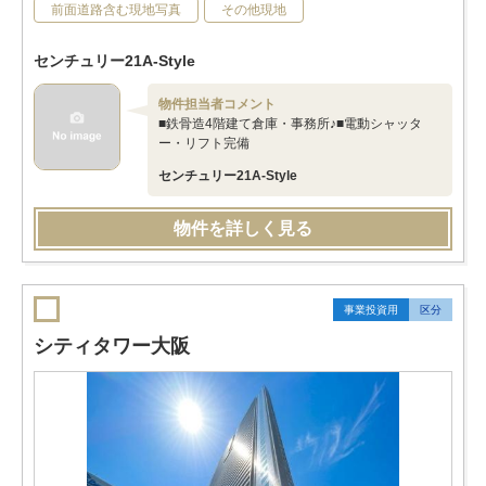
前面道路含む現地写真
その他現地
センチュリー21A-Style
物件担当者コメント
■鉄骨造4階建て倉庫・事務所♪■電動シャッタ
ー・リフト完備
センチュリー21A-Style
物件を詳しく見る
事業投資用
区分
シティタワー大阪