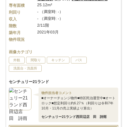
25.12m²
専有面積
- （満室時: -）
利回り
- （満室時: -）
収入
2/11階
階数
2021年03月
築年月
物件現況
画像カテゴリ
外観
間取り
キッチン
バス
洗面台・洗面所
センチュリー21ランド
物件担当者コメント
■オーナーチェンジ物件■特区民泊運営中■オート
ロック■想定利回り約6.27％（利回りは令和7年
10月・11月の売上実績より算出）
センチュリー21ランド西田辺店 田 詩雨