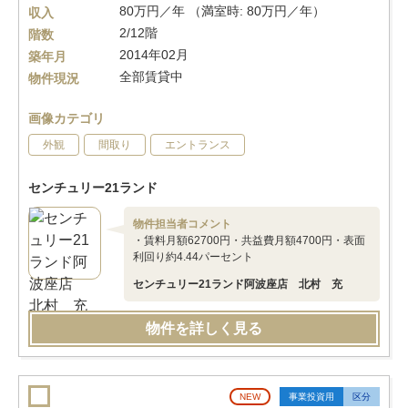
80万円／年 （満室時: 80万円／年）
収入
2/12階
階数
2014年02月
築年月
全部賃貸中
物件現況
画像カテゴリ
外観
間取り
エントランス
センチュリー21ランド
物件担当者コメント
・賃料月額62700円・共益費月額4700円・表面
利回り約4.44パーセント
センチュリー21ランド阿波座店 北村 充
物件を詳しく見る
NEW
事業投資用
区分