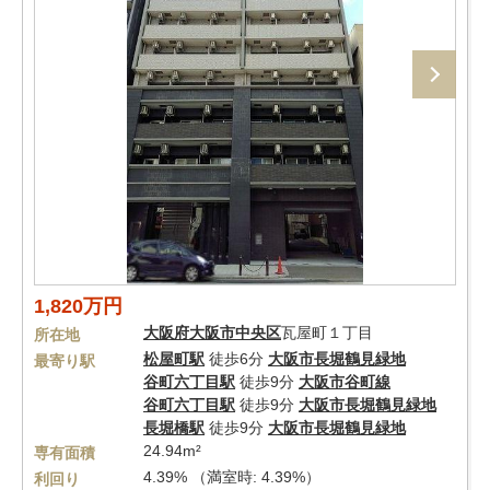
1,820万円
大阪府
大阪市中央区
瓦屋町１丁目
所在地
松屋町駅
徒歩6分
大阪市長堀鶴見緑地
最寄り駅
谷町六丁目駅
徒歩9分
大阪市谷町線
谷町六丁目駅
徒歩9分
大阪市長堀鶴見緑地
長堀橋駅
徒歩9分
大阪市長堀鶴見緑地
24.94m²
専有面積
4.39% （満室時: 4.39%）
利回り