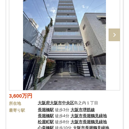
3,600万円
大阪府
大阪市中央区
島之内１丁目
所在地
長堀橋駅
徒歩3分
大阪市堺筋線
最寄り駅
長堀橋駅
徒歩4分
大阪市長堀鶴見緑地
松屋町駅
徒歩8分
大阪市長堀鶴見緑地
心斎橋駅
徒歩10分
大阪市長堀鶴見緑地