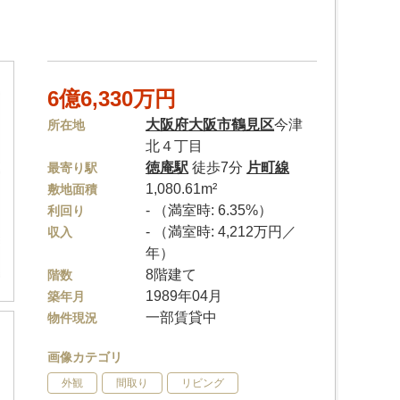
6億6,330万円
大阪府
大阪市鶴見区
今津
所在地
北４丁目
徳庵駅
徒歩7分
片町線
最寄り駅
1,080.61m²
敷地面積
- （満室時: 6.35%）
利回り
- （満室時: 4,212万円／
収入
年）
8階建て
階数
1989年04月
築年月
一部賃貸中
物件現況
画像カテゴリ
外観
間取り
リビング