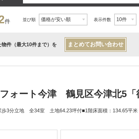
2
並び順
表示件数
件
まとめてお問い合わせ
た物件（最大10件まで）を
フォート今津 鶴見区今津北5「
歩3分立地 全34室 土地64.23坪付■1階床面積：134.65平米 