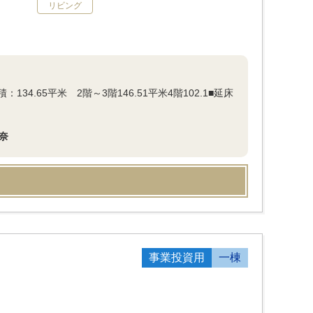
リビング
34.65平米 2階～3階146.51平米4階102.1■延床
奈
事業投資用
一棟