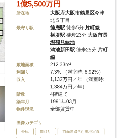
1億5,500万円
大阪府
大阪市鶴見区
今津
所在地
北５丁目
徳庵駅
徒歩5分
片町線
最寄り駅
横堤駅
徒歩23分
大阪市長
堀鶴見緑地
鴻池新田駅
徒歩25分
片町
線
212.33m²
敷地面積
7.3% （満室時: 8.92%）
利回り
1,132万円／年 （満室時:
収入
1,384万円／年）
4階建て
階数
1991年03月
築年月
全部賃貸中
物件現況
画像カテゴリ
外観
間取り
前面道路含む現地写真