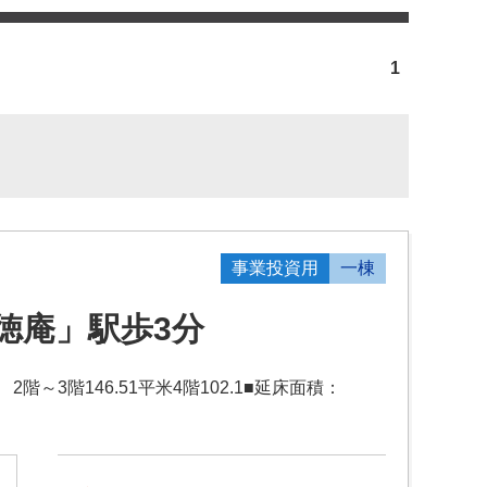
1
事業投資用
一棟
徳庵」駅歩3分
2階～3階146.51平米4階102.1■延床面積：