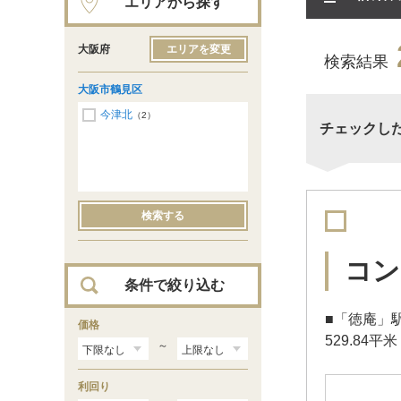
エリアから探す
大阪府
エリアを変更
検索結果
大阪市鶴見区
今津北
（2）
チェックし
検索する
コン
条件で絞り込む
■「徳庵」駅
価格
529.84平米
～
利回り