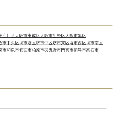
東淀川区
大阪市東成区
大阪市生野区
大阪市旭区
阪市中央区
堺市堺区
堺市中区
堺市東区
堺市西区
堺市南区
東市
和泉市
箕面市
柏原市
羽曳野市
門真市
摂津市
高石市