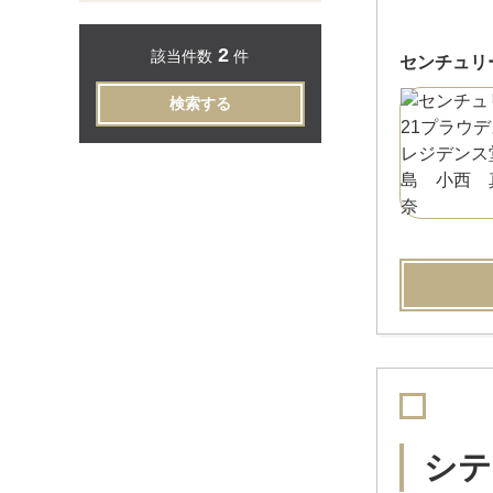
2
該当件数
件
センチュリ
検索する
シテ