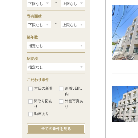
～
専有面積
～
築年数
駅徒歩
こだわり条件
本日の新着
新着5日以
内
間取り図あ
外観写真あ
り
り
動画あり
全ての条件を見る