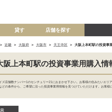
貸す
店舗を探す
近畿
大阪府
大阪市
天王寺区
大阪上本町駅の投資事
建て
マンション
土地
事業投資用
大阪上本町駅の投資事業用購入情
イズ店舗数ナンバー1のセンチュリー21におまかせ下さい。お客様の住みたいエリ
などの条件から、ご希望に沿った投資事業用情報を見つけていただけます。お客様
示