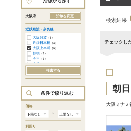
沿線から探す
大阪府
沿線を変更
検索結果
近鉄難波・奈良線
大阪難波
（3）
チェックし
近鉄日本橋
（4）
大阪上本町
（6）
鶴橋
（8）
今里
（8）
布施
（1）
河内永和
（1）
検索する
河内花園
（1）
東花園
（1）
瓢箪山
（4）
朝日
枚岡
（3）
条件で絞り込む
額田
（2）
石切
（1）
大阪ミナミ
価格
～
利回り