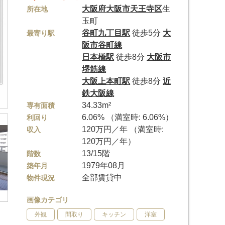
大阪府
大阪市天王寺区
生
所在地
玉町
谷町九丁目駅
徒歩5分
大
最寄り駅
阪市谷町線
日本橋駅
徒歩8分
大阪市
堺筋線
大阪上本町駅
徒歩8分
近
鉄大阪線
34.33m²
専有面積
6.06% （満室時: 6.06%）
利回り
120万円／年 （満室時:
収入
120万円／年）
13/15階
階数
1979年08月
築年月
全部賃貸中
物件現況
画像カテゴリ
外観
間取り
キッチン
洋室