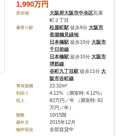
1,990万円
大阪府
大阪市中央区
瓦屋
所在地
町２丁目
松屋町駅
徒歩9分
大阪市
最寄り駅
長堀鶴見緑地
日本橋駅
徒歩10分
大阪市
千日前線
日本橋駅
徒歩10分
大阪市
堺筋線
谷町九丁目駅
徒歩11分
大
阪市谷町線
22.32m²
専有面積
4.12% （満室時: 4.12%）
利回り
82万円／年 （満室時: 82
収入
万円／年）
10/15階
階数
2015年12月
築年月
全部賃貸中
物件現況