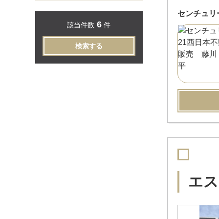
センチュリ
6
該当件数
件
検索する
エス