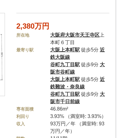
2,380万円
大阪府
大阪市天王寺区
上
所在地
本町６丁目
大阪上本町駅
徒歩5分
近
最寄り駅
鉄大阪線
谷町九丁目駅
徒歩9分
大
阪市谷町線
大阪上本町駅
徒歩5分
近
鉄難波・奈良線
谷町九丁目駅
徒歩9分
大
阪市千日前線
46.86m²
専有面積
3.93% （満室時: 3.93%）
利回り
93万円／年 （満室時: 93
収入
万円／年）