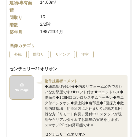
14.80m²
建物/専有面
積
1R
間取り
2/2階
階数
1987年01月
築年月
画像カテゴリ
外観
間取り
リビング
洋室
センチュリー21オリオン
物件担当者コメント
◆練馬駅徒歩14分◆内装リフォーム済みできれ
いなお部屋です♪◆ロフト付き◆ユニットバス◆
洗面台◆1口IH口コンロシステムキッチン◆モニ
タ付インタホン◆最上階◆角部屋◆2面採光◆敷
地内駐輪場 他※遠方にお住まいや現地内見困
難な方『リモート内見」受付中！スタッフが現
地からリアルタイムでお部屋の実況をします。
スマホ／PCで内見可能です※
センチュリー21オリオン