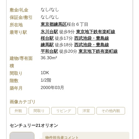
なし/なし
敷金/礼金
なし/なし
保証金/敷引
東京都
練馬区
桜台６丁目
所在地
氷川台駅
徒歩9分
東京地下鉄有楽町線
最寄り駅
桜台駅
徒歩17分
西武池袋・豊島線
練馬駅
徒歩18分
西武池袋・豊島線
平和台駅
徒歩20分
東京地下鉄有楽町線
36.30m²
建物/専有面
積
1DK
間取り
1/2階
階数
2000年03月
築年月
画像カテゴリ
外観
間取り
リビング
洋室
その他内観
センチュリー21オリオン
物件担当者コメント