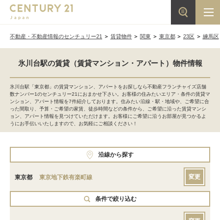
不動産・不動産情報のセンチュリー21
賃貸物件
関東
東京都
23区
練馬区
氷川台駅の賃貸（賃貸マンション・アパート）物件情報
氷川台駅「東京都」の賃貸マンション、アパートをお探しなら不動産フランチャイズ店舗
数ナンバー1のセンチュリー21におまかせ下さい。お客様の住みたいエリア・条件の賃貸マ
ンション、アパート情報を7件紹介しております。住みたい沿線・駅・地域や、ご希望に合
った間取り、予算・ご希望の家賃、徒歩時間などの条件から、ご希望に沿った賃貸マンシ
ョン、アパート情報を見つけていただけます。お客様にご希望に沿うお部屋が見つかるよ
うにお手伝いいたしますので、お気軽にご相談ください！
沿線から探す
変更
東京都
東京地下鉄有楽町線
条件で絞り込む