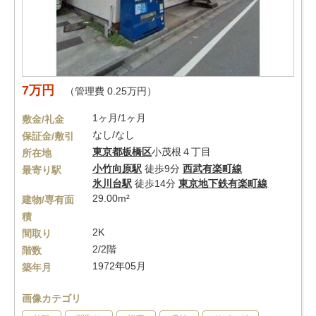
7万円
（管理費 0.25万円）
1ヶ月/1ヶ月
敷金/礼金
なし/なし
保証金/敷引
東京都
板橋区
小茂根４丁目
所在地
小竹向原駅
徒歩9分
西武有楽町線
最寄り駅
氷川台駅
徒歩14分
東京地下鉄有楽町線
29.00m²
建物/専有面
積
2K
間取り
2/2階
階数
1972年05月
築年月
画像カテゴリ