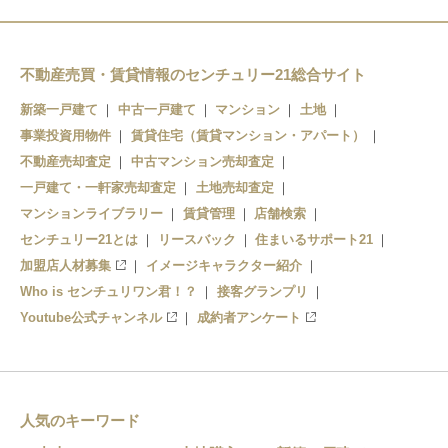
地下鉄赤塚
平和台
氷川台
平和台
不動産売買・賃貸情報のセンチュリー21総合サイト
小竹向原
氷川台
新築一戸建て
中古一戸建て
マンション
土地
事業投資用物件
小竹向原
賃貸住宅（賃貸マンション・アパート）
千川
不動産売却査定
中古マンション売却査定
千川
要町
一戸建て・一軒家売却査定
土地売却査定
マンションライブラリー
賃貸管理
店舗検索
要町
センチュリー21とは
リースバック
住まいるサポート21
加盟店人材募集
イメージキャラクター紹介
Who is センチュリワン君！？
接客グランプリ
Youtube公式チャンネル
成約者アンケート
人気のキーワード