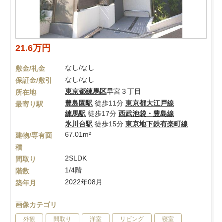
21.6万円
なし/なし
敷金/礼金
なし/なし
保証金/敷引
東京都
練馬区
早宮３丁目
所在地
豊島園駅
徒歩11分
東京都大江戸線
最寄り駅
練馬駅
徒歩17分
西武池袋・豊島線
氷川台駅
徒歩15分
東京地下鉄有楽町線
67.01m²
建物/専有面
積
2SLDK
間取り
1/4階
階数
2022年08月
築年月
画像カテゴリ
外観
間取り
洋室
リビング
寝室