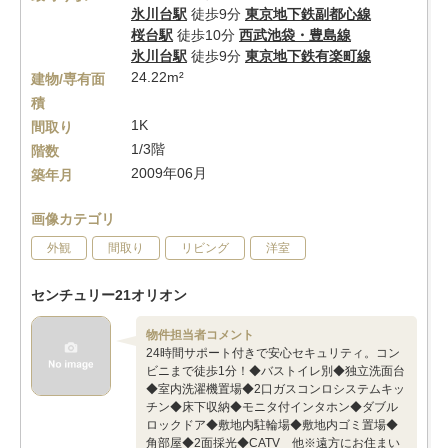
氷川台駅
徒歩9分
東京地下鉄副都心線
桜台駅
徒歩10分
西武池袋・豊島線
氷川台駅
徒歩9分
東京地下鉄有楽町線
24.22m²
建物/専有面
積
1K
間取り
1/3階
階数
2009年06月
築年月
画像カテゴリ
外観
間取り
リビング
洋室
センチュリー21オリオン
物件担当者コメント
24時間サポート付きで安心セキュリティ。コン
ビニまで徒歩1分！◆バストイレ別◆独立洗面台
◆室内洗濯機置場◆2口ガスコンロシステムキッ
チン◆床下収納◆モニタ付インタホン◆ダブル
ロックドア◆敷地内駐輪場◆敷地内ゴミ置場◆
角部屋◆2面採光◆CATV 他※遠方にお住まい