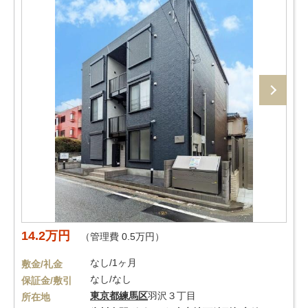
14.2万円
（管理費 0.5万円）
なし/1ヶ月
敷金/礼金
なし/なし
保証金/敷引
東京都
練馬区
羽沢３丁目
所在地