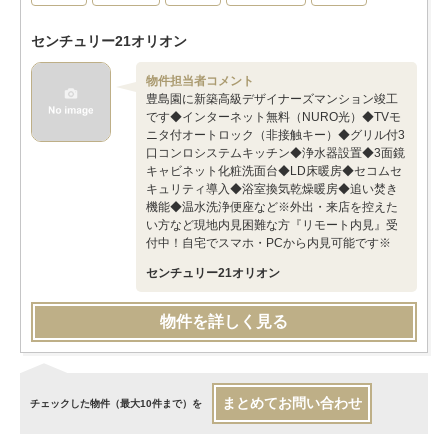
センチュリー21オリオン
物件担当者コメント
豊島園に新築高級デザイナーズマンション竣工
です◆インターネット無料（NURO光）◆TVモ
ニタ付オートロック（非接触キー）◆グリル付3
口コンロシステムキッチン◆浄水器設置◆3面鏡
キャビネット化粧洗面台◆LD床暖房◆セコムセ
キュリティ導入◆浴室換気乾燥暖房◆追い焚き
機能◆温水洗浄便座など※外出・来店を控えた
い方など現地内見困難な方『リモート内見』受
付中！自宅でスマホ・PCから内見可能です※
センチュリー21オリオン
物件を詳しく見る
まとめてお問い合わせ
チェックした物件（最大10件まで）を