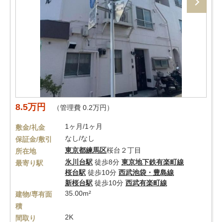
8.5万円
（管理費 0.2万円）
1ヶ月/1ヶ月
敷金/礼金
なし/なし
保証金/敷引
東京都
練馬区
桜台２丁目
所在地
氷川台駅
徒歩8分
東京地下鉄有楽町線
最寄り駅
桜台駅
徒歩10分
西武池袋・豊島線
新桜台駅
徒歩10分
西武有楽町線
35.00m²
建物/専有面
積
2K
間取り