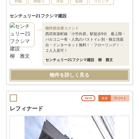
外観
間取り
洋室
収納
リビング
センチュリー21フクシマ建設
物件担当者コメント
西武有楽町線「小竹向原」駅徒歩9分 最上階・
バルコニー有・人気のバストイレ別・独立洗面
台・インターネット無料！・フローリング！・
２人入居可！
センチュリー21フクシマ建設 柳 雅文
物件を詳しく見る
NEW
賃貸
アパート
レフィナード