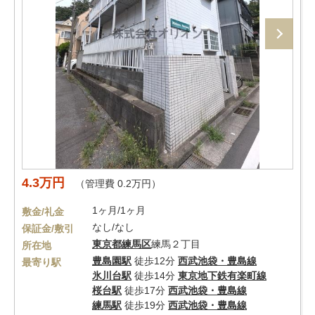
4.3万円
（管理費 0.2万円）
1ヶ月/1ヶ月
敷金/礼金
なし/なし
保証金/敷引
東京都
練馬区
練馬２丁目
所在地
豊島園駅
徒歩12分
西武池袋・豊島線
最寄り駅
氷川台駅
徒歩14分
東京地下鉄有楽町線
桜台駅
徒歩17分
西武池袋・豊島線
練馬駅
徒歩19分
西武池袋・豊島線