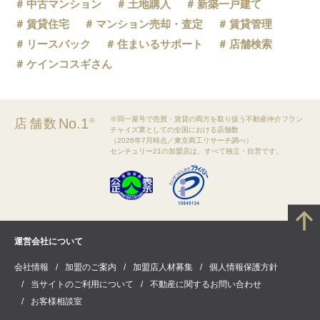
中古マンション
土地購入
新築一戸建て
賃貸住宅
マンション売却・査定
賃貸管理
リースバック
住まいるサポート
店舗検索
ケインコスギさん
※同一屋号で売買・賃貸の両方を取り扱う不動産仲介フラン
No.1
店舗数
※
チャイズ業としての全国における店舗数
（2026年7月時点／東京商工リサーチ調べ）
センチュリー21の加盟店は、すべて独立・自営です。
運営会社について
会社情報
加盟のご案内
加盟店人材募集
個人情報保護方針
当サイトのご利用について
不動産に関するお問い合わせ
お客様相談室