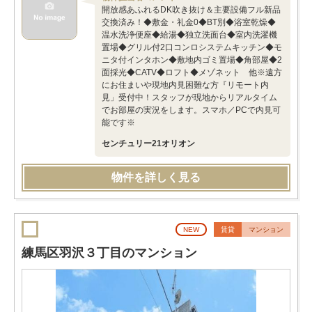
開放感あふれるDK吹き抜け＆主要設備フル新品
交換済み！◆敷金・礼金0◆BT別◆浴室乾燥◆
温水洗浄便座◆給湯◆独立洗面台◆室内洗濯機
置場◆グリル付2口コンロシステムキッチン◆モ
ニタ付インタホン◆敷地内ゴミ置場◆角部屋◆2
面採光◆CATV◆ロフト◆メゾネット 他※遠方
にお住まいや現地内見困難な方『リモート内
見」受付中！スタッフが現地からリアルタイム
でお部屋の実況をします。スマホ／PCで内見可
能です※
センチュリー21オリオン
物件を詳しく見る
NEW
賃貸
マンション
練馬区羽沢３丁目のマンション