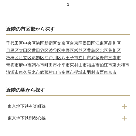
1
近隣の市区郡から探す
千代田区
中央区
港区
新宿区
文京区
台東区
墨田区
江東区
品川区
目黒区
大田区
世田谷区
渋谷区
中野区
杉並区
豊島区
北区
荒川区
板橋区
足立区
葛飾区
江戸川区
八王子市
立川市
武蔵野市
三鷹市
青梅市
府中市
調布市
町田市
小平市
東村山市
福生市
狛江市
東大和市
清瀬市
東久留米市
武蔵村山市
多摩市
稲城市
羽村市
西東京市
近隣の駅から探す
東京地下鉄有楽町線
東京地下鉄副都心線
地下鉄成増
地下鉄成増
地下鉄赤塚