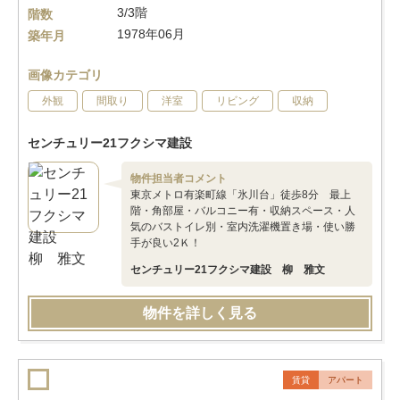
3/3階
階数
1978年06月
築年月
画像カテゴリ
外観
間取り
洋室
リビング
収納
センチュリー21フクシマ建設
物件担当者コメント
東京メトロ有楽町線「氷川台」徒歩8分 最上
階・角部屋・バルコニー有・収納スペース・人
気のバストイレ別・室内洗濯機置き場・使い勝
手が良い2Ｋ！
センチュリー21フクシマ建設 柳 雅文
物件を詳しく見る
賃貸
アパート