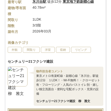
氷川台駅
徒歩12分
東京地下鉄副都心線
最寄り駅
40.78m²
建物/専有面
積
1LDK
間取り
3/3階
階数
2026年03月
築年月
画像カテゴリ
外観
間取り
洋室
収納
リビング
センチュリー21フクシマ建設
物件担当者コメント
東京メトロ有楽町線・副都心線「氷川台」駅徒
歩12分 １LDK！・Wi-Fi無料！・クローゼット
有・フローリング・人気のバストイレ別・嬉し
い独立洗面台・便利な宅配ボックス・充実の設
備
センチュリー21フクシマ建設 柳 雅文