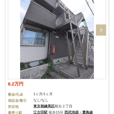
8.2万円
1ヶ月/1ヶ月
敷金/礼金
なし/なし
保証金/敷引
東京都
練馬区
桜台２丁目
所在地
江古田駅
徒歩15分
西武池袋・豊島線
最寄り駅