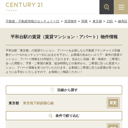
不動産・不動産情報のセンチュリー21
賃貸物件
関東
東京都
23区
練馬区
平和台駅の賃貸（賃貸マンション・アパート）物件情報
平和台駅「東京都」の賃貸マンション、アパートをお探しなら不動産フランチャイズ店舗
数ナンバー1のセンチュリー21におまかせ下さい。お客様の住みたいエリア・条件の賃貸マ
ンション、アパート情報を11件紹介しております。住みたい沿線・駅・地域や、ご希望に
合った間取り、予算・ご希望の家賃、徒歩時間などの条件から、ご希望に沿った賃貸マン
ション、アパート情報を見つけていただけます。お客様にご希望に沿うお部屋が見つかる
ようにお手伝いいたしますので、お気軽にご相談ください！
沿線から探す
変更
東京都
東京地下鉄副都心線
条件で絞り込む