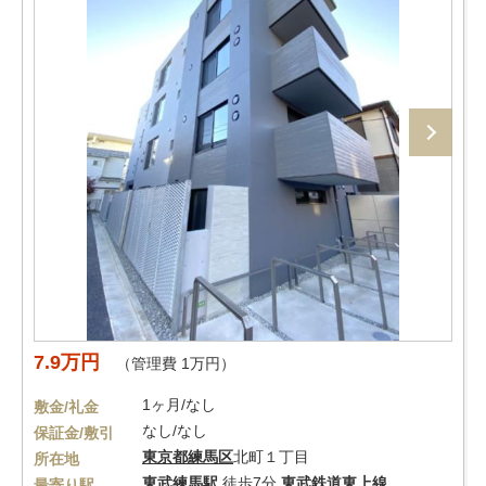
7.9万円
（管理費 1万円）
1ヶ月/なし
敷金/礼金
なし/なし
保証金/敷引
東京都
練馬区
北町１丁目
所在地
東武練馬駅
徒歩7分
東武鉄道東上線
最寄り駅