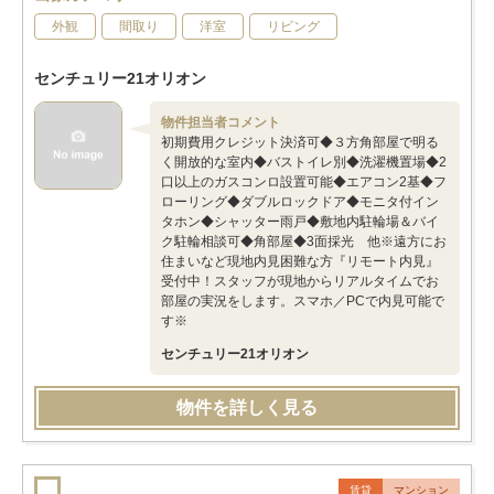
外観
間取り
洋室
リビング
センチュリー21オリオン
物件担当者コメント
初期費用クレジット決済可◆３方角部屋で明る
く開放的な室内◆バストイレ別◆洗濯機置場◆2
口以上のガスコンロ設置可能◆エアコン2基◆フ
ローリング◆ダブルロックドア◆モニタ付イン
タホン◆シャッター雨戸◆敷地内駐輪場＆バイ
ク駐輪相談可◆角部屋◆3面採光 他※遠方にお
住まいなど現地内見困難な方『リモート内見』
受付中！スタッフが現地からリアルタイムでお
部屋の実況をします。スマホ／PCで内見可能で
す※
センチュリー21オリオン
物件を詳しく見る
賃貸
マンション