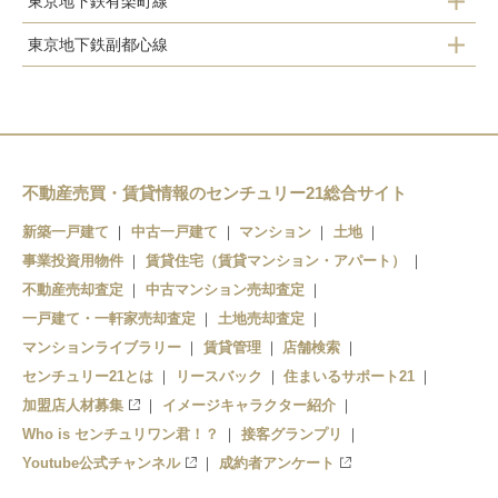
東京地下鉄有楽町線
東京地下鉄副都心線
地下鉄成増
地下鉄成増
地下鉄赤塚
平和台
地下鉄赤塚
氷川台
平和台
不動産売買・賃貸情報のセンチュリー21総合サイト
氷川台
小竹向原
新築一戸建て
中古一戸建て
マンション
土地
事業投資用物件
小竹向原
賃貸住宅（賃貸マンション・アパート）
千川
不動産売却査定
中古マンション売却査定
千川
一戸建て・一軒家売却査定
土地売却査定
マンションライブラリー
賃貸管理
店舗検索
センチュリー21とは
リースバック
住まいるサポート21
加盟店人材募集
イメージキャラクター紹介
Who is センチュリワン君！？
接客グランプリ
Youtube公式チャンネル
成約者アンケート