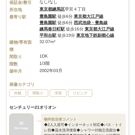
なし/なし
保証金/敷引
東京都
練馬区
早宮４丁目
所在地
豊島園駅
徒歩6分
東京都大江戸線
最寄り駅
豊島園駅
徒歩6分
西武池袋・豊島線
練馬春日町駅
徒歩16分
東京都大江戸線
平和台駅
徒歩19分
東京地下鉄副都心線
32.07m²
建物/専有面
積
1DK
間取り
1/3階
階数
2002年03月
築年月
画像カテゴリ
外観
間取り
洋室
リビング
センチュリー21オリオン
物件担当者コメント
◆2人入居可◆インターネット対応◆バス・トイ
レ別◆温水洗浄便座◆シャワー付独立洗面台◆