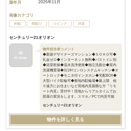
2025年11月
築年月
画像カテゴリ
外観
間取り
リビング
洋室
センチュリー21オリオン
物件担当者コメント
◆新築デザイナーズマンション◆ＳＯＨＯ可◆
礼金ゼロ◆インターネット無料◆バストイレ別
◆浴室乾燥◆温水洗浄便座◆独立洗面台◆室内
洗濯機置場◆3口IHコンロシステムキッチン◆オ
ートロック◆モニタ付インタホン◆宅配BOX◆
大型バイク駐輪可◆敷地内駐輪場◆最上階 他
※遠方にお住まいなど現地内見困難な方『リモ
ート内見』受付中！現地からリアルタイムでお
部屋の実況をします。スマホ／PCで内見可能
センチュリー21オリオン
物件を詳しく見る