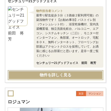
センチュリー21グッドフェイス
物件担当者コメント
最寄り駅迄徒歩３分（３路線２駅利用可能）の
築浅物件です！【お勧め事項】バストイレ別
（ウォシュレット付）、浴室乾燥機付、室内洗
濯機置場、独立洗面化粧台、バルコニー、エア
コン、システムキッチン（二口）、モニター付
インターフォン、角部屋、オートロック、宅配
ＢＯＸ、無料インターネット、フローリングお
部屋はアクセントクロスを採用していて、お洒
落に感じるお部屋だと思います。是非一度ご覧
ください♪
センチュリー21グッドフェイス 前田 将芳
物件を詳しく見る
賃貸
マンション
ロジュマン