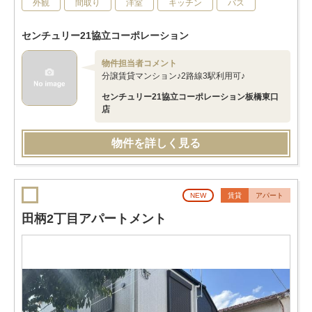
外観
間取り
洋室
キッチン
バス
センチュリー21協立コーポレーション
物件担当者コメント
分譲賃貸マンション♪2路線3駅利用可♪
センチュリー21協立コーポレーション板橋東口
店
物件を詳しく見る
NEW
賃貸
アパート
田柄2丁目アパートメント