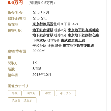
8.6万円
（管理費 0.5万円）
なし/1ヶ月
敷金/礼金
なし/なし
保証金/敷引
東京都
練馬区
北町８丁目34-8
所在地
地下鉄赤塚駅
徒歩3分
東京地下鉄有楽町線
最寄り駅
地下鉄赤塚駅
徒歩3分
東京地下鉄副都心線
下赤塚駅
徒歩5分
東武鉄道東上線
平和台駅
徒歩15分
東京地下鉄有楽町線
20.00m²
建物/専有面
積
1K
間取り
3/4階
階数
2018年10月
築年月
画像カテゴリ
外観
間取り
洋室
キッチン
洗面台・洗面所