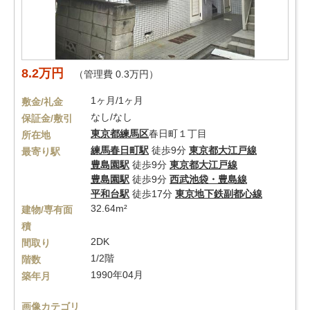
8.2万円
（管理費 0.3万円）
1ヶ月/1ヶ月
敷金/礼金
なし/なし
保証金/敷引
東京都
練馬区
春日町１丁目
所在地
練馬春日町駅
徒歩9分
東京都大江戸線
最寄り駅
豊島園駅
徒歩9分
東京都大江戸線
豊島園駅
徒歩9分
西武池袋・豊島線
平和台駅
徒歩17分
東京地下鉄副都心線
32.64m²
建物/専有面
積
2DK
間取り
1/2階
階数
1990年04月
築年月
画像カテゴリ