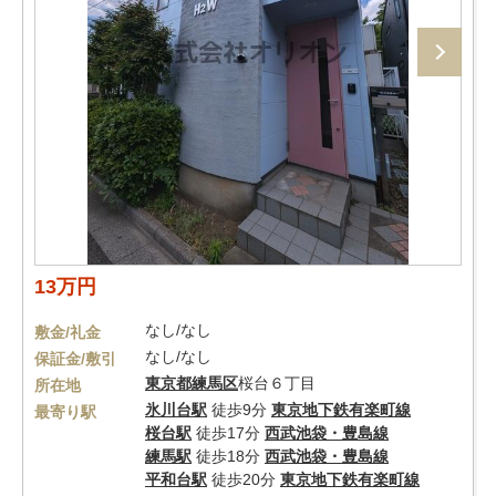
13万円
なし/なし
敷金/礼金
なし/なし
保証金/敷引
東京都
練馬区
桜台６丁目
所在地
氷川台駅
徒歩9分
東京地下鉄有楽町線
最寄り駅
桜台駅
徒歩17分
西武池袋・豊島線
練馬駅
徒歩18分
西武池袋・豊島線
平和台駅
徒歩20分
東京地下鉄有楽町線