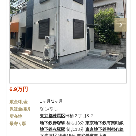
6.9万円
1ヶ月/1ヶ月
敷金/礼金
なし/なし
保証金/敷引
東京都
練馬区
田柄２丁目8-2
所在地
地下鉄赤塚駅
徒歩13分
東京地下鉄有楽町線
最寄り駅
地下鉄赤塚駅
徒歩13分
東京地下鉄副都心線
下赤塚駅
徒歩15分
東武鉄道東上線