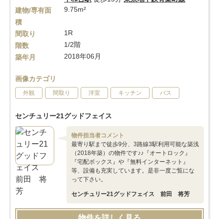
9.75m²
建物/専有面
積
1R
間取り
1/2階
階数
2018年06月
築年月
画像カテゴリ
外観
間取り
洋室
キッチン
バス
センチュリー21グッドフェイス
物件担当者コメント
最寄り駅まで徒歩9分、3路線3駅利用可能な築浅
（2018年築）の物件です♪♪『オートロック』
『宅配ボックス』や『無料インターネット』
等、設備も充実しています。是非一度ご覧にな
って下さい。
センチュリー21グッドフェイス 前田 将芳
物件を詳しく見る