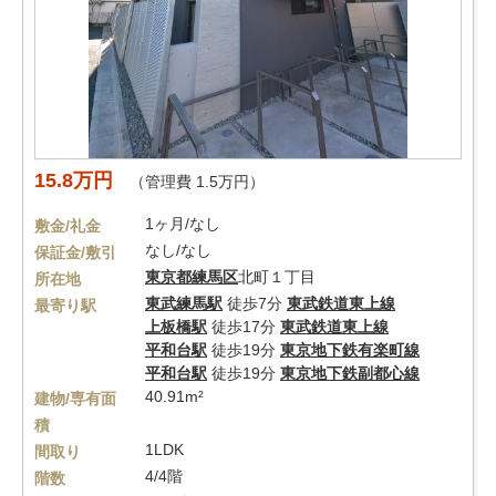
15.8万円
（管理費 1.5万円）
1ヶ月/なし
敷金/礼金
なし/なし
保証金/敷引
東京都
練馬区
北町１丁目
所在地
東武練馬駅
徒歩7分
東武鉄道東上線
最寄り駅
上板橋駅
徒歩17分
東武鉄道東上線
平和台駅
徒歩19分
東京地下鉄有楽町線
平和台駅
徒歩19分
東京地下鉄副都心線
40.91m²
建物/専有面
積
1LDK
間取り
4/4階
階数