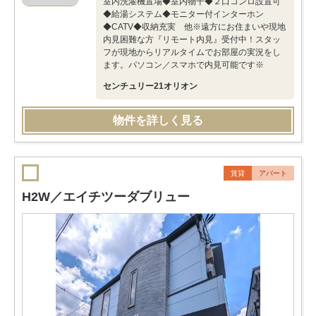
室内洗濯機置場◆室内物干◆２口コンロ設置可
◆給湯システム◆モニター付インターホン
◆CATV◆収納充実 他※遠方にお住まいや現地
内見困難な方『リモート内見』受付中！スタッ
フが現地からリアルタイムでお部屋の実況をし
ます。パソコン／スマホで内見可能です※
センチュリー21オリオン
物件を詳しく見る
賃貸
アパート
H2W／エイチツーダブリュー