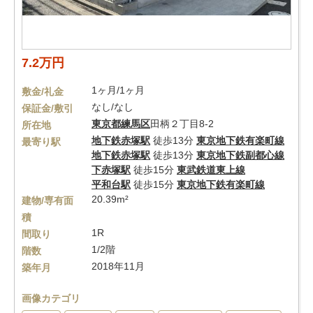
7.2万円
1ヶ月/1ヶ月
敷金/礼金
なし/なし
保証金/敷引
東京都
練馬区
田柄２丁目8-2
所在地
地下鉄赤塚駅
徒歩13分
東京地下鉄有楽町線
最寄り駅
地下鉄赤塚駅
徒歩13分
東京地下鉄副都心線
下赤塚駅
徒歩15分
東武鉄道東上線
平和台駅
徒歩15分
東京地下鉄有楽町線
20.39m²
建物/専有面
積
1R
間取り
1/2階
階数
2018年11月
築年月
画像カテゴリ