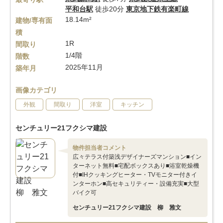
平和台駅
徒歩20分
東京地下鉄有楽町線
18.14m²
建物/専有面
積
1R
間取り
1/4階
階数
2025年11月
築年月
画像カテゴリ
外観
間取り
洋室
キッチン
センチュリー21フクシマ建設
物件担当者コメント
広々テラス付築浅デザイナーズマンション■イン
ターネット無料■宅配ボックスあり■浴室乾燥機
付■IHクッキングヒーター・TVモニター付きイ
ンターホン■高セキュリティー・設備充実■大型
バイク可
センチュリー21フクシマ建設 柳 雅文