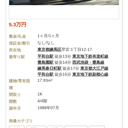
5.3万円
1ヶ月/1ヶ月
敷金/礼金
なし/なし
保証金/敷引
東京都
練馬区
早宮３丁目12-17
所在地
平和台駅
徒歩13分
東京地下鉄有楽町線
最寄り駅
豊島園駅
徒歩14分
西武池袋・豊島線
練馬春日町駅
徒歩17分
東京都大江戸線
平和台駅
徒歩15分
東京地下鉄副都心線
17.93m²
建物/専有面
積
1K
間取り
4/4階
階数
1988年07月
築年月
画像カテゴリ