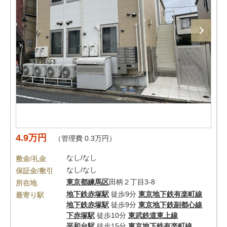
4.9万円
（管理費 0.3万円）
なし/なし
敷金/礼金
なし/なし
保証金/敷引
東京都
練馬区
田柄２丁目3-8
所在地
地下鉄赤塚駅
徒歩9分
東京地下鉄有楽町線
最寄り駅
地下鉄赤塚駅
徒歩9分
東京地下鉄副都心線
下赤塚駅
徒歩10分
東武鉄道東上線
平和台駅
徒歩15分
東京地下鉄有楽町線