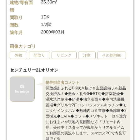
36.30m²
建物/専有面
積
1DK
間取り
1/2階
階数
2000年03月
築年月
画像カテゴリ
外観
間取り
リビング
洋室
その他内観
センチュリー21オリオン
物件担当者コメント
開放感あふれるDK吹き抜け＆主要設備フル新品
交換済み！◆敷金・礼金0◆BT別◆浴室乾燥◆
温水洗浄便座◆給湯◆独立洗面台◆室内洗濯機
置場◆グリル付2口コンロシステムキッチン◆モ
ニタ付インタホン◆敷地内ゴミ置場◆角部屋◆2
面採光◆CATV◆ロフト◆メゾネット 他※遠方
にお住まいや現地内見困難な方『リモート内
見」受付中！スタッフが現地からリアルタイム
でお部屋の実況をします。スマホ／PCで内見可
能です※