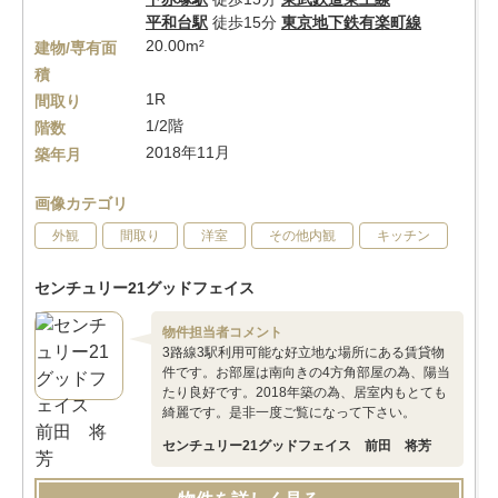
平和台駅
徒歩15分
東京地下鉄有楽町線
20.00m²
建物/専有面
積
1R
間取り
1/2階
階数
2018年11月
築年月
画像カテゴリ
外観
間取り
洋室
その他内観
キッチン
センチュリー21グッドフェイス
物件担当者コメント
3路線3駅利用可能な好立地な場所にある賃貸物
件です。お部屋は南向きの4方角部屋の為、陽当
たり良好です。2018年築の為、居室内もとても
綺麗です。是非一度ご覧になって下さい。
センチュリー21グッドフェイス 前田 将芳