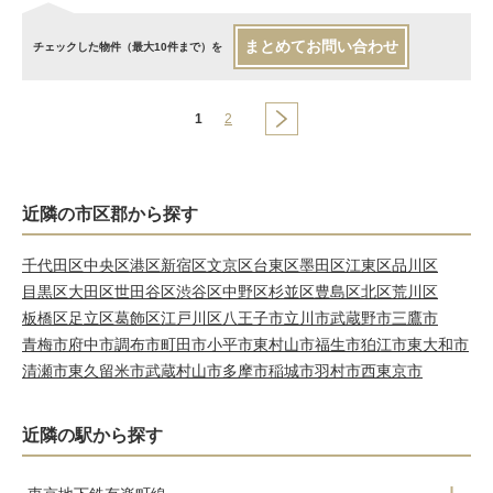
まとめてお問い合わせ
チェックした物件（最大10件まで）を
1
2
近隣の市区郡から探す
千代田区
中央区
港区
新宿区
文京区
台東区
墨田区
江東区
品川区
目黒区
大田区
世田谷区
渋谷区
中野区
杉並区
豊島区
北区
荒川区
板橋区
足立区
葛飾区
江戸川区
八王子市
立川市
武蔵野市
三鷹市
青梅市
府中市
調布市
町田市
小平市
東村山市
福生市
狛江市
東大和市
清瀬市
東久留米市
武蔵村山市
多摩市
稲城市
羽村市
西東京市
近隣の駅から探す