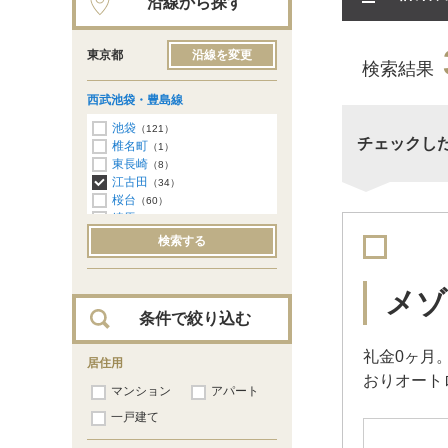
沿線から探す
東京都
沿線を変更
検索結果
西武池袋・豊島線
池袋
（121）
チェックし
椎名町
（1）
東長崎
（8）
江古田
（34）
桜台
（60）
練馬
（131）
豊島園
（66）
検索する
中村橋
（108）
富士見台
（61）
練馬高野台
（34）
メゾ
石神井公園
（8）
条件で絞り込む
大泉学園
（2）
保谷
（10）
礼金0ヶ月
ひばりヶ丘
居住用
（12）
おりオート
東久留米
（18）
マンション
アパート
清瀬
（15）
秋津
一戸建て
（25）