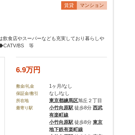
賃貸
マンション
には飲食店やスーパーなども充実しており暮らしや
ATV/BS 等
6.9万円
1ヶ月/なし
敷金/礼金
なし/なし
保証金/敷引
東京都
練馬区
旭丘２丁目
所在地
小竹向原駅
徒歩8分
西武
最寄り駅
有楽町線
小竹向原駅
徒歩8分
東京
地下鉄有楽町線