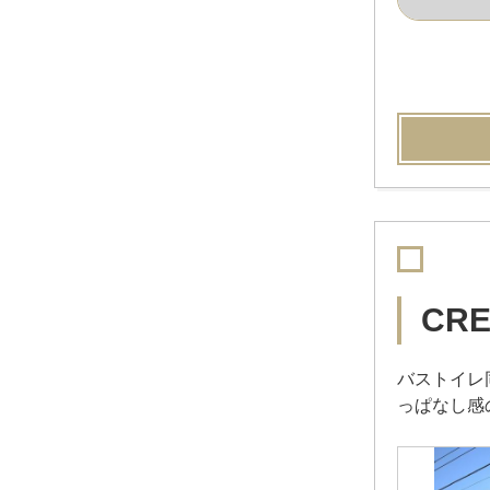
CR
バストイレ
っぱなし感