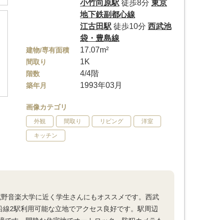
小竹向原駅
徒歩8分
東京
地下鉄副都心線
江古田駅
徒歩10分
西武池
袋・豊島線
17.07m²
建物/専有面積
1K
間取り
4/4階
階数
1993年03月
築年月
画像カテゴリ
外観
間取り
リビング
洋室
キッチン
蔵野音楽大学に近く学生さんにもオススメです。西武
沿線2駅利用可能な立地でアクセス良好です。駅周辺