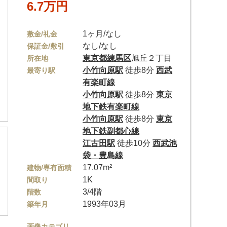
6.7万円
1ヶ月/なし
敷金/礼金
なし/なし
保証金/敷引
東京都
練馬区
旭丘２丁目
所在地
小竹向原駅
徒歩8分
西武
最寄り駅
有楽町線
小竹向原駅
徒歩8分
東京
地下鉄有楽町線
小竹向原駅
徒歩8分
東京
地下鉄副都心線
江古田駅
徒歩10分
西武池
袋・豊島線
17.07m²
建物/専有面積
1K
間取り
3/4階
階数
1993年03月
築年月
画像カテゴリ