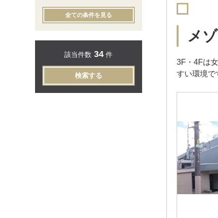
全ての条件を見る
メゾ
34
該当件数
件
3F・4F
すい環境で
検索する