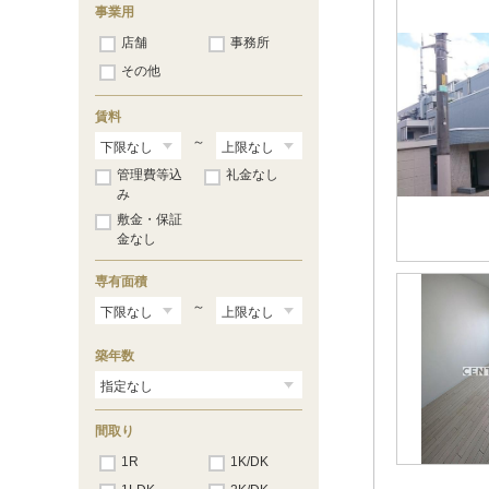
事業用
店舗
事務所
その他
賃料
～
管理費等込
礼金なし
み
敷金・保証
金なし
専有面積
～
築年数
間取り
1R
1K/DK