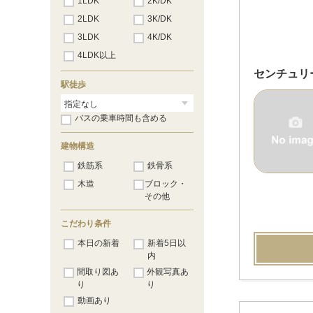
1LDK
2K/DK
2LDK
3K/DK
3LDK
4K/DK
4LDK以上
センチュリ
駅徒歩
バスの乗車時間も含める
建物構造
鉄筋系
鉄骨系
木造
ブロック・
その他
こだわり条件
本日の新着
新着5日以
内
間取り図あ
外観写真あ
り
り
動画あり