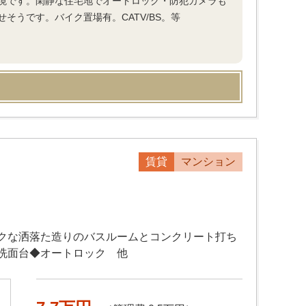
境です。閑静な住宅地でオートロック・防犯カメラも
そうです。バイク置場有。CATV/BS。等
賃貸
マンション
クな洒落た造りのバスルームとコンクリート打ち
洗面台◆オートロック 他