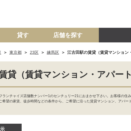
貸す
店舗を探す
東
東京都
23区
練馬区
江古田駅の賃貸（賃貸マンション
建て
マンション
土地
事業投資用
賃貸（賃貸マンション・アパー
フランチャイズ店舗数ナンバー1のセンチュリー21におまかせ下さい。お客様の住み
ご希望の家賃、徒歩時間などの条件から、ご希望に沿った賃貸マンション、アパー
示