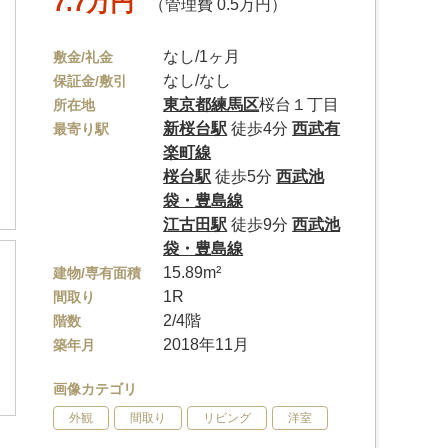
7.7万円
（管理費 0.5万円）
なし/1ヶ月
敷金/礼金
なし/なし
保証金/敷引
東京都
練馬区
桜台１丁目
所在地
新桜台駅
徒歩4分
西武有
最寄り駅
楽町線
桜台駅
徒歩5分
西武池
袋・豊島線
江古田駅
徒歩9分
西武池
袋・豊島線
15.89m²
建物/専有面積
1R
間取り
2/4階
階数
2018年11月
築年月
画像カテゴリ
外観
間取り
リビング
洋室