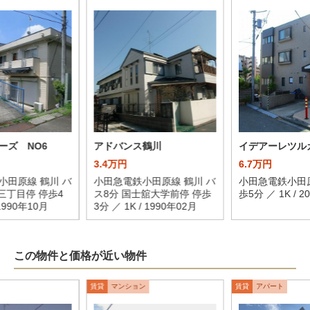
ーズ NO6
アドバンス鶴川
イデアーレツル
3.4万円
6.7万円
小田原線 鶴川 バ
小田急電鉄小田原線 鶴川 バ
小田急電鉄小田原
三丁目停 停歩4
ス8分 国士舘大学前停 停歩
歩5分 ／ 1K / 2
 1990年10月
3分 ／ 1K / 1990年02月
この物件と価格が近い物件
賃貸
マンション
賃貸
アパート