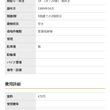
間取り・向き
1K （洋 7.20畳） 南向き
築年月
1989年04月
階建/階
5階建ての2階部分
建物状況
空き
借地件種類
普通借家権
管理
駐車場
無
駐輪場
バイク置場
備考・設備
費用詳細
賃料
4万円
管理費等