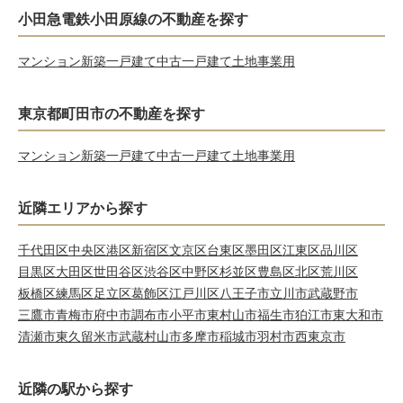
小田急電鉄小田原線の不動産を探す
マンション
新築一戸建て
中古一戸建て
土地
事業用
東京都町田市の不動産を探す
マンション
新築一戸建て
中古一戸建て
土地
事業用
近隣エリアから探す
千代田区
中央区
港区
新宿区
文京区
台東区
墨田区
江東区
品川区
目黒区
大田区
世田谷区
渋谷区
中野区
杉並区
豊島区
北区
荒川区
板橋区
練馬区
足立区
葛飾区
江戸川区
八王子市
立川市
武蔵野市
三鷹市
青梅市
府中市
調布市
小平市
東村山市
福生市
狛江市
東大和市
清瀬市
東久留米市
武蔵村山市
多摩市
稲城市
羽村市
西東京市
近隣の駅から探す