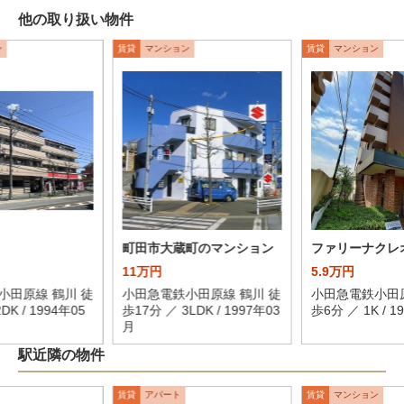
他の取り扱い物件
ン
賃貸
マンション
賃貸
マンション
町田市大蔵町のマンション
ファリーナクレ
11万円
5.9万円
小田原線 鶴川 徒
小田急電鉄小田原線 鶴川 徒
小田急電鉄小田原
DK / 1994年05
歩17分 ／ 3LDK / 1997年03
歩6分 ／ 1K / 1
月
駅近隣の物件
賃貸
アパート
賃貸
マンション