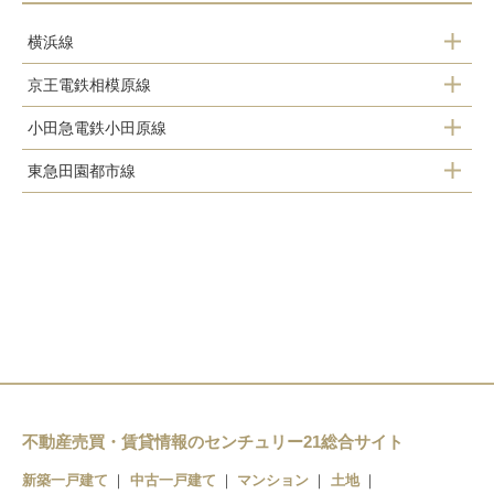
横浜線
京王電鉄相模原線
成瀬駅
小田急電鉄小田原線
多摩境駅
町田駅
東急田園都市線
鶴川駅
相原駅
つくし野駅
玉川学園前駅
すずかけ台駅
町田駅
南町田グランベリーＰ駅
不動産売買・賃貸情報のセンチュリー21総合サイト
新築一戸建て
中古一戸建て
マンション
土地