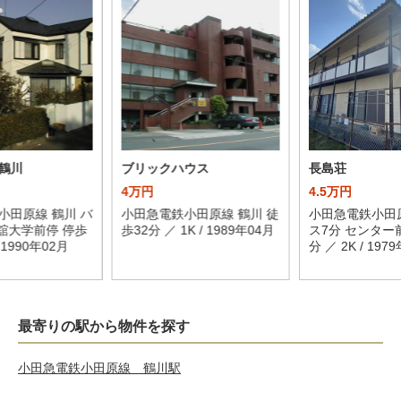
鶴川
ブリックハウス
長島荘
4万円
4.5万円
小田原線 鶴川 バ
小田急電鉄小田原線 鶴川 徒
小田急電鉄小田原
士舘大学前停 停歩
歩32分 ／ 1K / 1989年04月
ス7分 センター
/ 1990年02月
分 ／ 2K / 197
最寄りの駅から物件を探す
小田急電鉄小田原線 鶴川駅