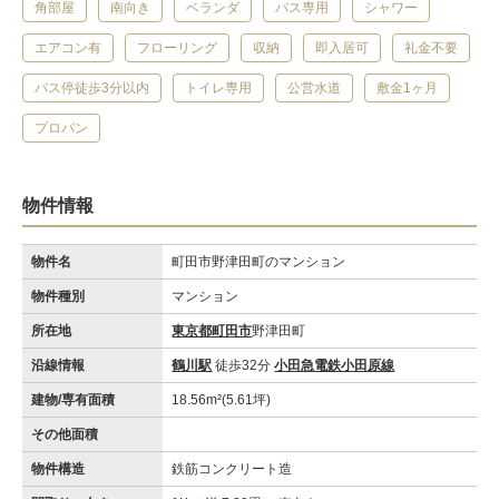
角部屋
南向き
ベランダ
バス専用
シャワー
エアコン有
フローリング
収納
即入居可
礼金不要
バス停徒歩3分以内
トイレ専用
公営水道
敷金1ヶ月
プロパン
物件情報
物件名
町田市野津田町のマンション
物件種別
マンション
所在地
東京都町田市
野津田町
沿線情報
鶴川駅
徒歩32分
小田急電鉄小田原線
建物/専有面積
18.56m²(5.61坪)
その他面積
物件構造
鉄筋コンクリート造