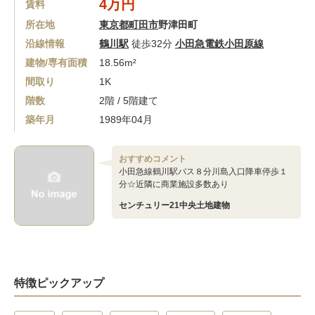
4万円
賃料
所在地
東京都町田市
野津田町
沿線情報
鶴川駅
徒歩32分
小田急電鉄小田原線
建物/専有面積
18.56m²
間取り
1K
階数
2階 / 5階建て
築年月
1989年04月
おすすめコメント
小田急線鶴川駅バス８分川島入口降車停歩１
分☆近隣に商業施設多数あり
センチュリー21中央土地建物
特徴ピックアップ