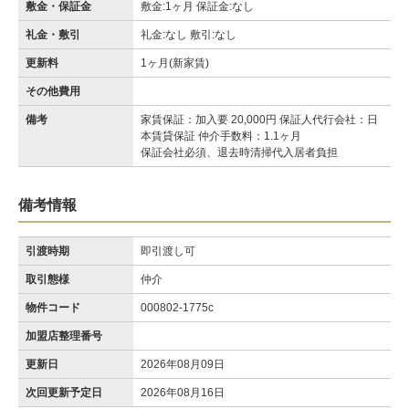
敷金・保証金
敷金:1ヶ月 保証金:なし
礼金・敷引
礼金:なし 敷引:なし
更新料
1ヶ月(新家賃)
その他費用
備考
家賃保証：加入要 20,000円 保証人代行会社：日
本賃貸保証 仲介手数料：1.1ヶ月
保証会社必須、退去時清掃代入居者負担
備考情報
引渡時期
即引渡し可
取引態様
仲介
物件コード
000802-1775c
加盟店整理番号
更新日
2026年08月09日
次回更新予定日
2026年08月16日