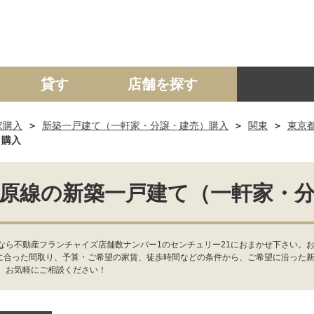
貸す
店舗を探す
家購入
新築一戸建て（一軒家・分譲・建売）購入
関東
東京
建て
マンション
土地
事業投資用
）購入
原線の新築一戸建て（一軒家・
なら不動産フランチャイズ店舗数ナンバー1のセンチュリー21におまかせ下さい。
望に合った間取り、予算・ご希望の家賃、徒歩時間などの条件から、ご希望に沿った
、お気軽にご相談ください！