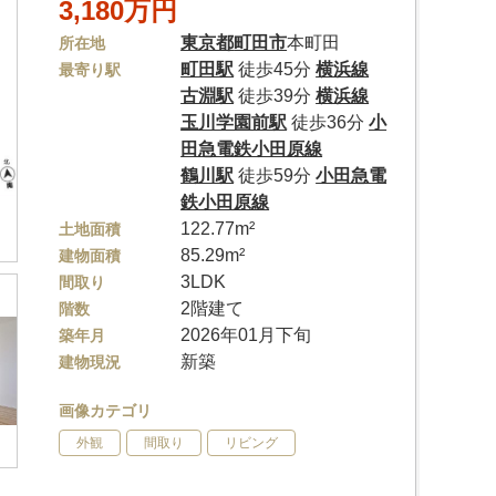
3,180万円
東京都
町田市
本町田
所在地
町田駅
徒歩45分
横浜線
最寄り駅
古淵駅
徒歩39分
横浜線
玉川学園前駅
徒歩36分
小
田急電鉄小田原線
鶴川駅
徒歩59分
小田急電
鉄小田原線
122.77m²
土地面積
85.29m²
建物面積
3LDK
間取り
2階建て
階数
2026年01月下旬
築年月
新築
建物現況
画像カテゴリ
外観
間取り
リビング