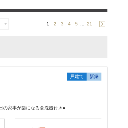
1
2
3
4
5
…
21
戸建て
新築
毎日の家事が楽になる食洗器付き●