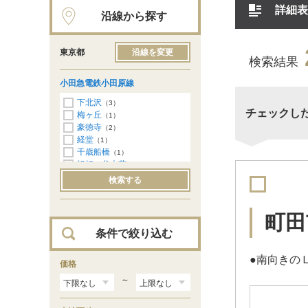
詳細表
沿線から探す
東京都
沿線を変更
検索結果
小田急電鉄小田原線
下北沢
（3）
チェックし
梅ヶ丘
（1）
豪徳寺
（2）
経堂
（1）
千歳船橋
（1）
祖師ヶ谷大蔵
（3）
成城学園前
（3）
検索する
喜多見
（3）
狛江
（3）
和泉多摩川
（1）
町田
鶴川
（116）
条件で絞り込む
玉川学園前
（135）
町田
（189）
●南向きの
価格
～