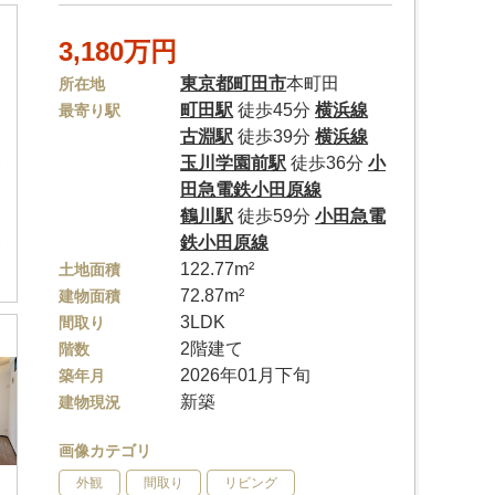
3,180万円
東京都
町田市
本町田
所在地
町田駅
徒歩45分
横浜線
最寄り駅
古淵駅
徒歩39分
横浜線
玉川学園前駅
徒歩36分
小
田急電鉄小田原線
鶴川駅
徒歩59分
小田急電
鉄小田原線
122.77m²
土地面積
72.87m²
建物面積
3LDK
間取り
2階建て
階数
2026年01月下旬
築年月
新築
建物現況
画像カテゴリ
外観
間取り
リビング