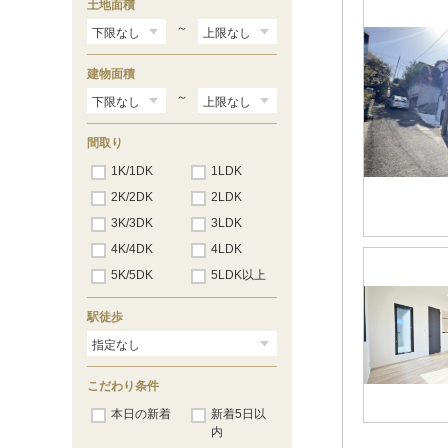
土地面積
～
建物面積
～
間取り
1K/1DK
1LDK
2K/2DK
2LDK
3K/3DK
3LDK
4K/4DK
4LDK
5K/5DK
5LDK以上
駅徒歩
こだわり条件
本日の新着
新着5日以
内