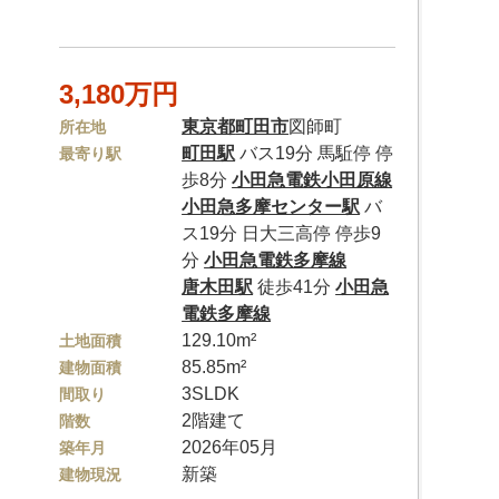
3,180万円
東京都
町田市
図師町
所在地
町田駅
バス19分 馬駈停 停
最寄り駅
歩8分
小田急電鉄小田原線
小田急多摩センター駅
バ
ス19分 日大三高停 停歩9
分
小田急電鉄多摩線
唐木田駅
徒歩41分
小田急
電鉄多摩線
129.10m²
土地面積
85.85m²
建物面積
3SLDK
間取り
2階建て
階数
2026年05月
築年月
新築
建物現況