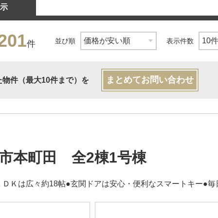
示
201
並び順
表示件数
件
まとめてお問い合わせ
た物件（最大10件まで）を
市本町田 全2棟1号棟
ＬＤＫは広々約18帖●玄関ドアは安心・便利なスマートキー●