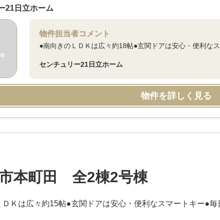
ー21日立ホーム
物件担当者コメント
●南向きのＬＤＫは広々約18帖●玄関ドアは安心・便利な
センチュリー21日立ホーム
物件を詳しく見る
市本町田 全2棟2号棟
ＬＤＫは広々約15帖●玄関ドアは安心・便利なスマートキー●