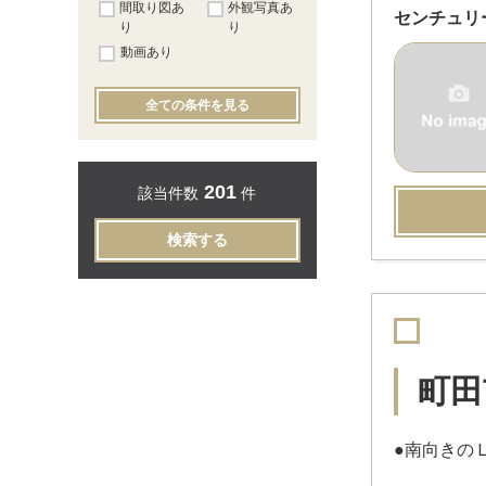
間取り図あ
外観写真あ
センチュリ
り
り
動画あり
全ての条件を見る
201
該当件数
件
検索する
町田
●南向きの