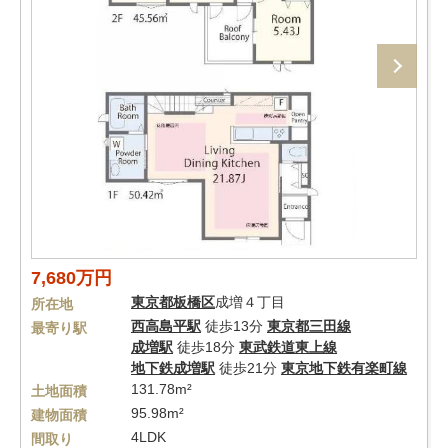
7,680万円
東京都
板橋区
成増４丁目
所在地
西高島平駅
徒歩13分
東京都三田線
最寄り駅
成増駅
徒歩18分
東武鉄道東上線
地下鉄成増駅
徒歩21分
東京地下鉄有楽町線
131.78m²
土地面積
95.98m²
建物面積
4LDK
間取り