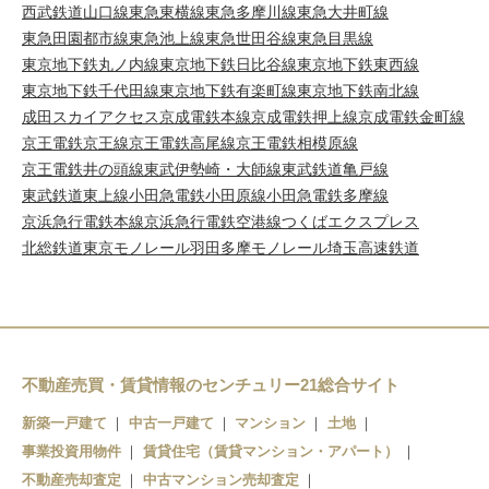
西武鉄道山口線
東急東横線
東急多摩川線
東急大井町線
東急田園都市線
東急池上線
東急世田谷線
東急目黒線
東京地下鉄丸ノ内線
東京地下鉄日比谷線
東京地下鉄東西線
東京地下鉄千代田線
東京地下鉄有楽町線
東京地下鉄南北線
成田スカイアクセス
京成電鉄本線
京成電鉄押上線
京成電鉄金町線
京王電鉄京王線
京王電鉄高尾線
京王電鉄相模原線
京王電鉄井の頭線
東武伊勢崎・大師線
東武鉄道亀戸線
東武鉄道東上線
小田急電鉄小田原線
小田急電鉄多摩線
京浜急行電鉄本線
京浜急行電鉄空港線
つくばエクスプレス
北総鉄道
東京モノレール羽田
多摩モノレール
埼玉高速鉄道
不動産売買・賃貸情報のセンチュリー21総合サイト
新築一戸建て
中古一戸建て
マンション
土地
事業投資用物件
賃貸住宅（賃貸マンション・アパート）
不動産売却査定
中古マンション売却査定