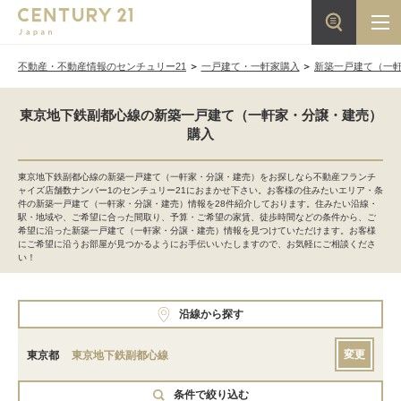
不動産・不動産情報のセンチュリー21
一戸建て・一軒家購入
新築一戸建て（一
東京地下鉄副都心線の新築一戸建て（一軒家・分譲・建売）
購入
東京地下鉄副都心線の新築一戸建て（一軒家・分譲・建売）をお探しなら不動産フランチ
ャイズ店舗数ナンバー1のセンチュリー21におまかせ下さい。お客様の住みたいエリア・条
件の新築一戸建て（一軒家・分譲・建売）情報を28件紹介しております。住みたい沿線・
駅・地域や、ご希望に合った間取り、予算・ご希望の家賃、徒歩時間などの条件から、ご
希望に沿った新築一戸建て（一軒家・分譲・建売）情報を見つけていただけます。お客様
にご希望に沿うお部屋が見つかるようにお手伝いいたしますので、お気軽にご相談くださ
い！
沿線から探す
変更
東京都
東京地下鉄副都心線
条件で絞り込む