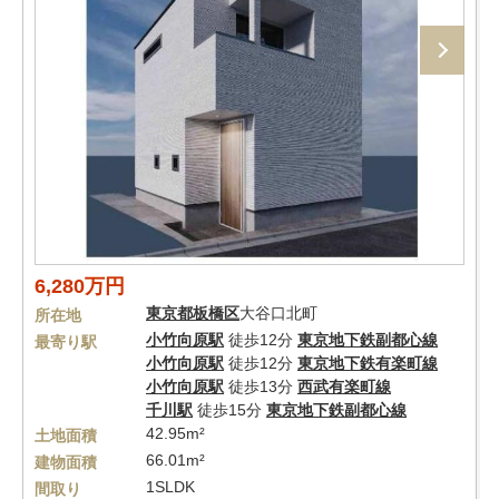
6,280万円
東京都
板橋区
大谷口北町
所在地
小竹向原駅
徒歩12分
東京地下鉄副都心線
最寄り駅
小竹向原駅
徒歩12分
東京地下鉄有楽町線
小竹向原駅
徒歩13分
西武有楽町線
千川駅
徒歩15分
東京地下鉄副都心線
42.95m²
土地面積
66.01m²
建物面積
1SLDK
間取り