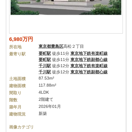
6,980万円
東京都
豊島区
高松２丁目
所在地
要町駅
徒歩11分
東京地下鉄有楽町線
最寄り駅
要町駅
徒歩11分
東京地下鉄副都心線
千川駅
徒歩12分
東京地下鉄有楽町線
千川駅
徒歩12分
東京地下鉄副都心線
87.53m²
土地面積
117.88m²
建物面積
4LDK
間取り
2階建て
階数
2026年01月
築年月
新築
建物現況
画像カテゴリ