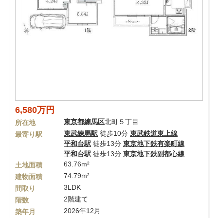
6,580万円
東京都
練馬区
北町５丁目
所在地
東武練馬駅
徒歩10分
東武鉄道東上線
最寄り駅
平和台駅
徒歩13分
東京地下鉄有楽町線
平和台駅
徒歩13分
東京地下鉄副都心線
63.76m²
土地面積
74.79m²
建物面積
3LDK
間取り
2階建て
階数
2026年12月
築年月