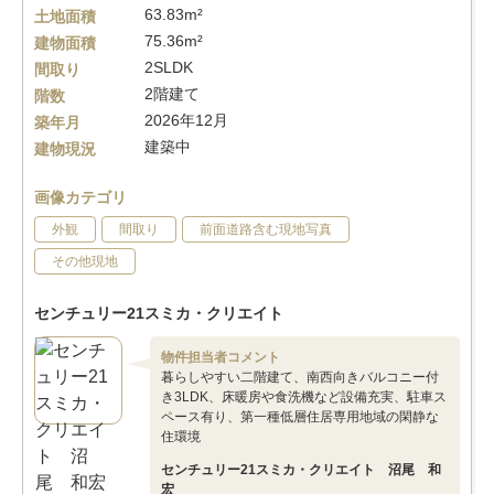
63.83m²
土地面積
75.36m²
建物面積
2SLDK
間取り
2階建て
階数
2026年12月
築年月
建築中
建物現況
画像カテゴリ
外観
間取り
前面道路含む現地写真
その他現地
センチュリー21スミカ・クリエイト
物件担当者コメント
暮らしやすい二階建て、南西向きバルコニー付
き3LDK、床暖房や食洗機など設備充実、駐車ス
ペース有り、第一種低層住居専用地域の閑静な
住環境
センチュリー21スミカ・クリエイト 沼尾 和
宏