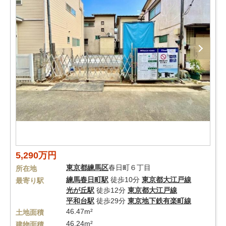
5,290万円
東京都
練馬区
春日町６丁目
所在地
練馬春日町駅
徒歩10分
東京都大江戸線
最寄り駅
光が丘駅
徒歩12分
東京都大江戸線
平和台駅
徒歩29分
東京地下鉄有楽町線
46.47m²
土地面積
46.24m²
建物面積