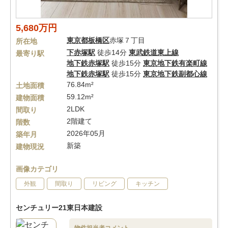
5,680万円
東京都
板橋区
赤塚７丁目
所在地
下赤塚駅
徒歩14分
東武鉄道東上線
最寄り駅
地下鉄赤塚駅
徒歩15分
東京地下鉄有楽町線
地下鉄赤塚駅
徒歩15分
東京地下鉄副都心線
76.84m²
土地面積
59.12m²
建物面積
2LDK
間取り
2階建て
階数
2026年05月
築年月
新築
建物現況
画像カテゴリ
外観
間取り
リビング
キッチン
センチュリー21東日本建設