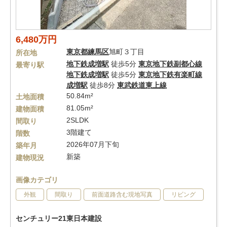
6,480万円
東京都
練馬区
旭町３丁目
所在地
地下鉄成増駅
徒歩5分
東京地下鉄副都心線
最寄り駅
地下鉄成増駅
徒歩5分
東京地下鉄有楽町線
成増駅
徒歩8分
東武鉄道東上線
50.84m²
土地面積
81.05m²
建物面積
2SLDK
間取り
3階建て
階数
2026年07月下旬
築年月
新築
建物現況
画像カテゴリ
外観
間取り
前面道路含む現地写真
リビング
センチュリー21東日本建設