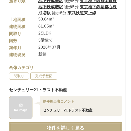
地下鉄成増駅
徒歩5分
東京地下鉄有楽町線
最寄り駅
地下鉄成増駅
徒歩5分
東京地下鉄副都心線
成増駅
徒歩8分
東武鉄道東上線
50.84m²
土地面積
81.05m²
建物面積
2SLDK
間取り
3階建て
階数
2026年07月
築年月
新築
建物現況
画像カテゴリ
間取り
完成予想図
センチュリー21トラスト不動産
物件担当者コメント
センチュリー21トラスト不動産
物件を詳しく見る