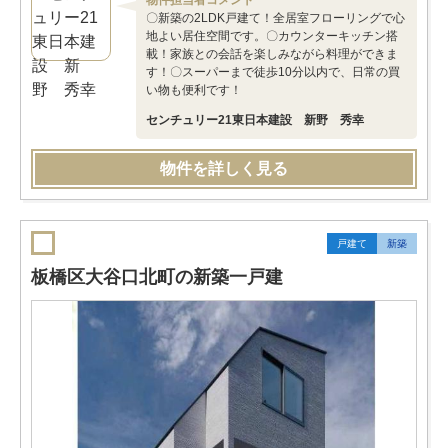
物件担当者コメント
〇新築の2LDK戸建て！全居室フローリングで心
地よい居住空間です。〇カウンターキッチン搭
載！家族との会話を楽しみながら料理ができま
す！〇スーパーまで徒歩10分以内で、日常の買
い物も便利です！
センチュリー21東日本建設 新野 秀幸
物件を詳しく見る
戸建て
新築
板橋区大谷口北町の新築一戸建