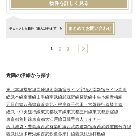
物件を詳しく見る
まとめてお問い合わせ
チェックした物件（最大10件まで）を
1
2
3
近隣の沿線から探す
東北本線
常磐線
高崎線
湘南新宿ライン宇須
湘南新宿ライン高海
総武本線
京葉線
山手線
南武線
武蔵野線
横浜線
中央本線
青梅線
五日市線
八高線
京浜東北・根岸線
千代田・常磐緩行線
埼京線
総武・中央緩行線
東京都浅草線
東京都三田線
東京都新宿線
東京都荒川線
東京都大江戸線
日暮里舎人ライナー
西武池袋・豊島線
西武有楽町線
西武鉄道新宿線
西武鉄道国分寺線
西武鉄道多摩湖線
西武鉄道多摩川線
西武鉄道拝島線