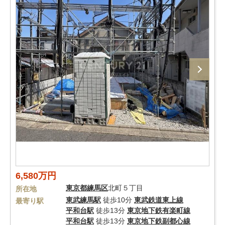
6,580万円
東京都
練馬区
北町５丁目
所在地
東武練馬駅
徒歩10分
東武鉄道東上線
最寄り駅
平和台駅
徒歩13分
東京地下鉄有楽町線
平和台駅
徒歩13分
東京地下鉄副都心線