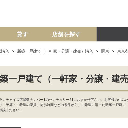
貸す
店舗を探す
家購入
新築一戸建て（一軒家・分譲・建売）購入
関東
東京
建て
マンション
土地
事業投資用
築一戸建て（一軒家・分譲・建
ンチャイズ店舗数ナンバー1のセンチュリー21におまかせ下さい。お客様の住みた
り、予算・ご希望の家賃、徒歩時間などの条件から、ご希望に沿った新築一戸建て
相談ください！