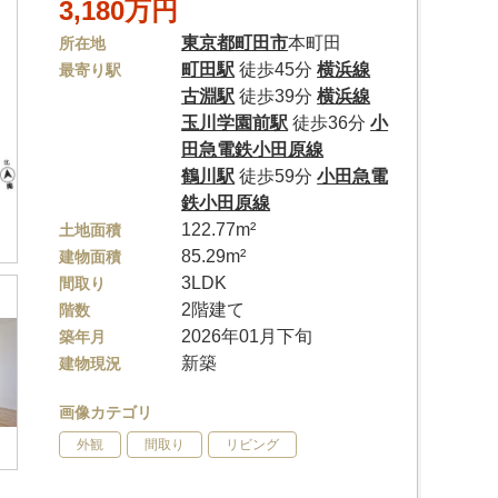
3,180万円
東京都
町田市
本町田
所在地
町田駅
徒歩45分
横浜線
最寄り駅
古淵駅
徒歩39分
横浜線
玉川学園前駅
徒歩36分
小
田急電鉄小田原線
鶴川駅
徒歩59分
小田急電
鉄小田原線
122.77m²
土地面積
85.29m²
建物面積
3LDK
間取り
2階建て
階数
2026年01月下旬
築年月
新築
建物現況
画像カテゴリ
外観
間取り
リビング