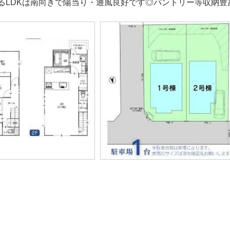
るLDKは南向きで陽当り・通風良好です◎パントリー等収納豊