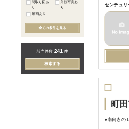
間取り図あ
外観写真あ
センチュリ
り
り
動画あり
全ての条件を見る
241
該当件数
件
検索する
町田
●南向きの