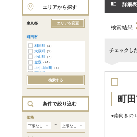
詳細表
エリアから探す
東京都
エリアを変更
検索結果
町田市
相原町
（4）
チェックし
大蔵町
（5）
小山町
（7）
金森
（24）
上小山田町
（4）
図師町
（10）
忠生
（3）
検索する
玉川学園
（17）
鶴川
（8）
常盤町
（1）
町田
中町
（6）
条件で絞り込む
成瀬台
（27）
東玉川学園
（5）
●南向きの
本町田
価格
（35）
南大谷
（10）
～
南成瀬
（2）
薬師台
（9）