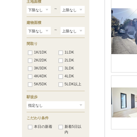
土地面積
三輪緑山
（2）
金井
（17）
～
真光寺
（8）
木曽西
（6）
建物面積
木曽東
（4）
能ヶ谷
～
（1）
金森東
（4）
西成瀬
（15）
間取り
金井ヶ丘
（7）
1K/1DK
1LDK
2K/2DK
2LDK
3K/3DK
3LDK
4K/4DK
4LDK
5K/5DK
5LDK以上
駅徒歩
こだわり条件
本日の新着
新着5日以
内