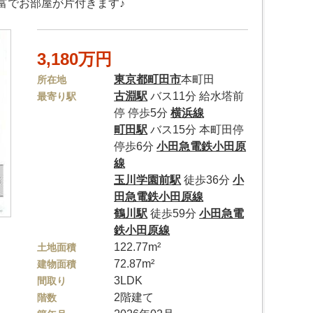
富でお部屋が片付きます♪
3,180万円
東京都
町田市
本町田
所在地
古淵駅
バス11分 給水塔前
最寄り駅
停 停歩5分
横浜線
町田駅
バス15分 本町田停
停歩6分
小田急電鉄小田原
線
玉川学園前駅
徒歩36分
小
田急電鉄小田原線
鶴川駅
徒歩59分
小田急電
鉄小田原線
122.77m²
土地面積
72.87m²
建物面積
3LDK
間取り
2階建て
階数