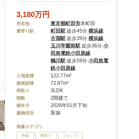
3,180万円
東京都
町田市
本町田
所在地
町田駅
徒歩45分
横浜線
最寄り駅
古淵駅
徒歩39分
横浜線
玉川学園前駅
徒歩36分
小
田急電鉄小田原線
鶴川駅
徒歩59分
小田急電
鉄小田原線
122.77m²
土地面積
72.87m²
建物面積
3LDK
間取り
2階建て
階数
2026年01月下旬
築年月
新築
建物現況
画像カテゴリ
外観
間取り
リビング