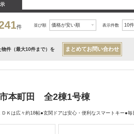
示
241
並び順
表示件数
件
まとめてお問い合わせ
た物件（最大10件まで）を
市本町田 全2棟1号棟
ＬＤＫは広々約18帖●玄関ドアは安心・便利なスマートキー●