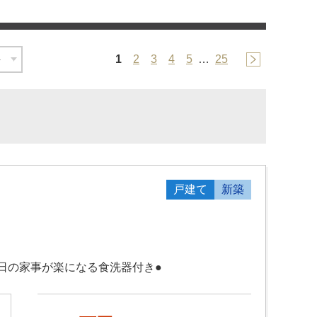
1
2
3
4
5
…
25
戸建て
新築
毎日の家事が楽になる食洗器付き●