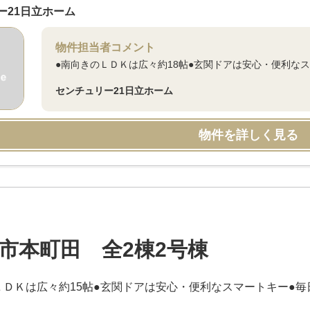
ー21日立ホーム
物件担当者コメント
●南向きのＬＤＫは広々約18帖●玄関ドアは安心・便利な
センチュリー21日立ホーム
物件を詳しく見る
市本町田 全2棟2号棟
ＬＤＫは広々約15帖●玄関ドアは安心・便利なスマートキー●