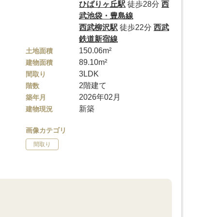
ひばりヶ丘駅
徒歩28分
西
武池袋・豊島線
西武柳沢駅
徒歩22分
西武
鉄道新宿線
150.06m²
土地面積
89.10m²
建物面積
3LDK
間取り
2階建て
階数
2026年02月
築年月
新築
建物現況
画像カテゴリ
間取り