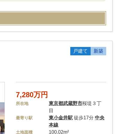
戸建て
新築
7,280万円
東京都
武蔵野市
桜堤３丁
所在地
目
東小金井駅
徒歩17分
中央
最寄り駅
本線
100.02m²
土地面積