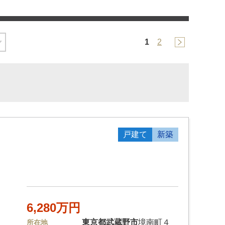
1
2
戸建て
新築
6,280万円
東京都
武蔵野市
境南町４
所在地