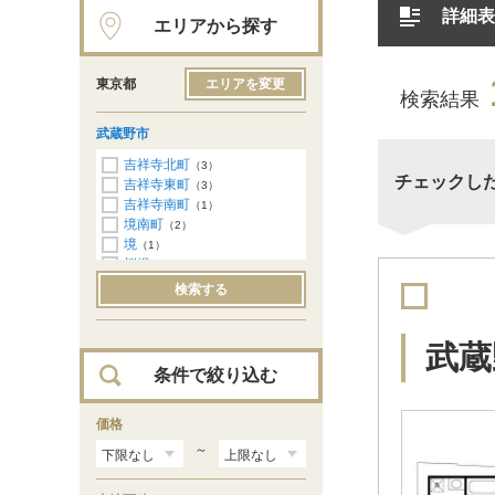
詳細表
エリアから探す
東京都
エリアを変更
検索結果
武蔵野市
吉祥寺北町
（3）
チェックし
吉祥寺東町
（3）
吉祥寺南町
（1）
境南町
（2）
境
（1）
桜堤
（1）
関前
（2）
検索する
西久保
（1）
八幡町
（1）
武蔵
条件で絞り込む
価格
～