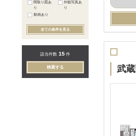
間取り図あ
外観写真あ
り
り
動画あり
全ての条件を見る
15
該当件数
件
武蔵
検索する