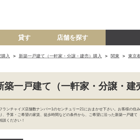
貸す
店舗を探す
家購入
新築一戸建て（一軒家・分譲・建売）購入
関東
東京
建て
マンション
土地
事業投資用
新築一戸建て（一軒家・分譲・建
フランチャイズ店舗数ナンバー1のセンチュリー21におまかせ下さい。お客様の住み
り、予算・ご希望の家賃、徒歩時間などの条件から、ご希望に沿った新築一戸建て
相談ください！