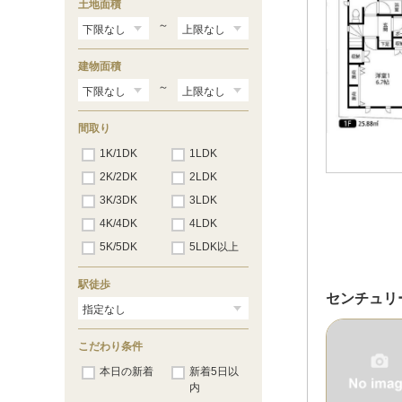
土地面積
～
建物面積
～
間取り
1K/1DK
1LDK
2K/2DK
2LDK
3K/3DK
3LDK
4K/4DK
4LDK
5K/5DK
5LDK以上
駅徒歩
センチュリ
こだわり条件
本日の新着
新着5日以
内