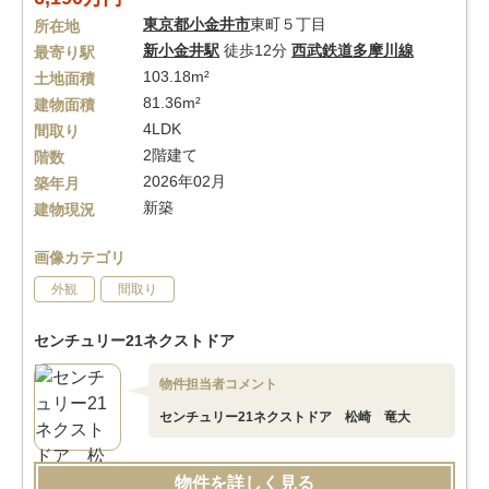
東京都
小金井市
東町５丁目
所在地
新小金井駅
徒歩12分
西武鉄道多摩川線
最寄り駅
103.18m²
土地面積
81.36m²
建物面積
4LDK
間取り
2階建て
階数
2026年02月
築年月
新築
建物現況
画像カテゴリ
外観
間取り
センチュリー21ネクストドア
物件担当者コメント
センチュリー21ネクストドア 松崎 竜大
物件を詳しく見る