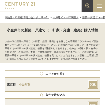
不動産・不動産情報のセンチュリー21
一戸建て・一軒家購入
新築一戸建て（一
小金井市の新築一戸建て（一軒家・分譲・建売）購入情報
小金井市の新築一戸建て（一軒家・分譲・建売）をお探しなら不動産フランチャイズ店舗
数ナンバー1のセンチュリー21におまかせ下さい。お客様の住みたいエリア・条件の新築一
戸建て（一軒家・分譲・建売）情報を7件紹介しております。住みたい沿線・駅・地域や、
ご希望に合った間取り、予算・ご希望の家賃、徒歩時間などの条件から、ご希望に沿った
新築一戸建て（一軒家・分譲・建売）情報を見つけていただけます。お客様にご希望に沿
うお部屋が見つかるようにお手伝いいたしますので、お気軽にご相談ください！
エリアから探す
変更
東京都
小金井市
条件で絞り込む