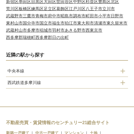
新宿区
墨田区
目黒区
大田区
世田谷区
中野区
杉並区
豊島区
北区
荒川区
板橋区
練馬区
足立区
葛飾区
江戸川区
八王子市
立川市
武蔵野市
三鷹市
青梅市
府中市
昭島市
調布市
町田市
小平市
日野市
東村山市
国分寺市
国立市
福生市
狛江市
東大和市
清瀬市
東久留米市
武蔵村山市
多摩市
稲城市
羽村市
あきる野市
西東京市
西多摩郡瑞穂町
西多摩郡日の出町
近隣の駅から探す
中央本線
西武鉄道多摩川線
東小金井駅
新小金井駅
武蔵小金井駅
不動産売買・賃貸情報のセンチュリー21総合サイト
新築一戸建て
中古一戸建て
マンション
土地