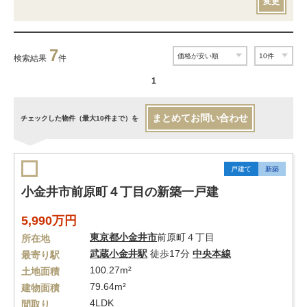
変更
7
検索結果
件
1
まとめてお問い合わせ
チェックした物件（最大10件まで）を
戸建て
新築
小金井市前原町４丁目の新築一戸建
5,990万円
東京都
小金井市
前原町４丁目
所在地
武蔵小金井駅
徒歩17分
中央本線
最寄り駅
100.27m²
土地面積
79.64m²
建物面積
4LDK
間取り