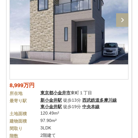
8,999万円
東京都
小金井市
東町１丁目
所在地
新小金井駅
徒歩13分
西武鉄道多摩川線
最寄り駅
東小金井駅
徒歩19分
中央本線
120.49m²
土地面積
97.90m²
建物面積
3LDK
間取り
2階建て
階数