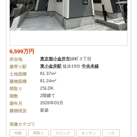
6,599万円
東京都
小金井市
緑町３丁目
所在地
東小金井駅
徒歩19分
中央本線
最寄り駅
81.37m²
土地面積
81.24m²
建物面積
2SLDK
間取り
2階建て
階数
2026年03月
築年月
新築
建物現況
画像カテゴリ
外観
間取り
リビング
キッチン
バス