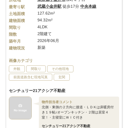
所在地
武蔵小金井駅
徒歩17分
中央本線
最寄り駅
127.62m²
土地面積
94.32m²
建物面積
4LDK
間取り
2階建て
階数
2026年06月
築年月
新築
建物現況
画像カテゴリ
外観
間取り
その他現地
前面道路含む現地写真
玄関
センチュリー21アクシア不動産
物件担当者コメント
北側・東側の２方向に接道・ＬＤＫは床暖房付
き１９帖♪オープンキッチン・２階は居室４
室！・主寝室にＷＩＣ付き
センチュリー21アクシア不動産