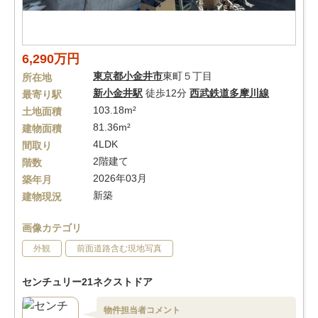
6,290万円
東京都
小金井市
東町５丁目
所在地
新小金井駅
徒歩12分
西武鉄道多摩川線
最寄り駅
103.18m²
土地面積
81.36m²
建物面積
4LDK
間取り
2階建て
階数
2026年03月
築年月
新築
建物現況
画像カテゴリ
外観
前面道路含む現地写真
センチュリー21ネクストドア
物件担当者コメント