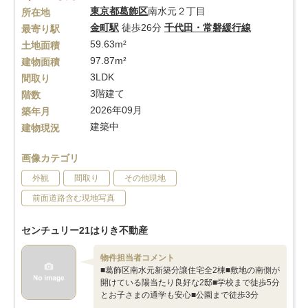
東京都
葛飾区
南水元２丁目
所在地
金町駅
徒歩26分
千代田・常磐緩行線
最寄り駅
59.63m²
土地面積
97.87m²
建物面積
3LDK
間取り
3階建て
階数
2026年09月
築年月
建築中
建物現況
画像カテゴリ
外観
間取り
その他現地
前面道路含む現地写真
センチュリー21はりき不動産
物件担当者コメント
■葛飾区南水元新築分讓住宅全2棟■敷地の南側が
開けている陽当たり良好な2邸■学校まで徒歩5分
とお子さまの通学も安心■公園まで徒歩3分