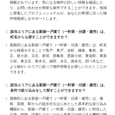
掲載されています。気になる物件の詳しい情報を確認した
り、お問い合わせが簡単な操作ですることができます。地域
に密着したプロフェッショナルが、あなたの希望に沿った物
件情報探しをサポートします。
Q.
該当エリアにある新築一戸建て（一軒家・分譲・建売）は、
町名からも探すことができますか？
A.
葛飾区にある新築一戸建て（一軒家・分譲・建売）は、町名
から検索をすることで青戸、奥戸、金町、鎌倉、亀有、柴
又、新小岩、立石、新宿、西亀有、西新小岩、東金町、東新
小岩、東立石、東水元、細田、水元、南水元、四つ木など、
より細かいエリアに絞って物件情報をお探しいただくことが
できます。
Q.
該当エリアにある新築一戸建て（一軒家・分譲・建売）は、
条件で絞り込みをして探すことができますか？
A.
葛飾区にある新築一戸建て（一軒家・分譲・建売）は、価
格、面積、駅からの徒歩分をはじめとした基本的な絞り込み
機能から、新築一戸建て（一軒家・分譲・建売）に特化した
立地、特徴、設備などのこだわり条件での絞り込み機能で物