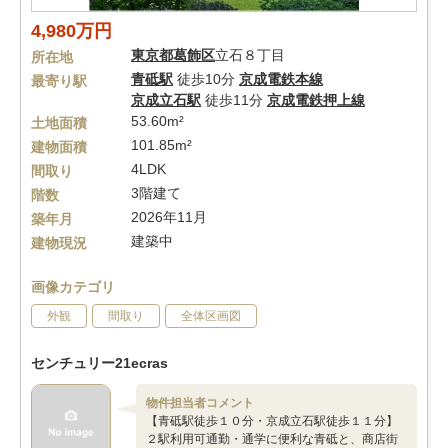
4,980万円
東京都
葛飾区
立石８丁目
所在地
青砥駅
徒歩10分
京成電鉄本線
最寄り駅
京成立石駅
徒歩11分
京成電鉄押上線
53.60m²
土地面積
101.85m²
建物面積
4LDK
間取り
3階建て
階数
2026年11月
築年月
建築中
建物現況
画像カテゴリ
外観
間取り
全体区画図
センチュリー21ecras
物件担当者コメント
【青砥駅徒歩１０分・京成立石駅徒歩１１分】
２駅利用可通勤・通学に便利な青砥と、商店街