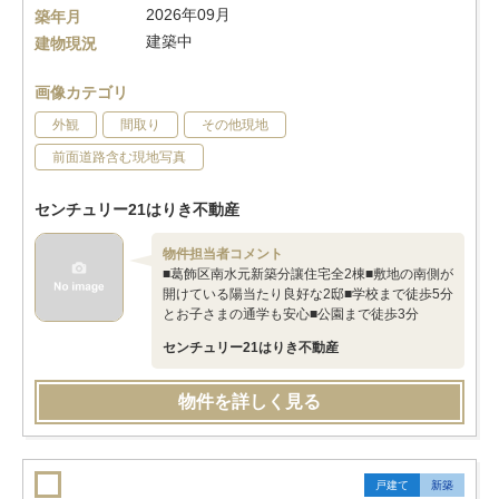
2026年09月
築年月
建築中
建物現況
画像カテゴリ
外観
間取り
その他現地
前面道路含む現地写真
センチュリー21はりき不動産
物件担当者コメント
■葛飾区南水元新築分讓住宅全2棟■敷地の南側が
開けている陽当たり良好な2邸■学校まで徒歩5分
とお子さまの通学も安心■公園まで徒歩3分
センチュリー21はりき不動産
物件を詳しく見る
戸建て
新築