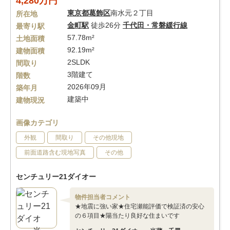
4,280万円
東京都
葛飾区
南水元２丁目
所在地
金町駅
徒歩26分
千代田・常磐緩行線
最寄り駅
57.78m²
土地面積
92.19m²
建物面積
2SLDK
間取り
3階建て
階数
2026年09月
築年月
建築中
建物現況
画像カテゴリ
外観
間取り
その他現地
前面道路含む現地写真
その他
センチュリー21ダイオー
物件担当者コメント
★地震に強い家★住宅瀬能評価で検証済の安心
の６項目★陽当たり良好な住まいです