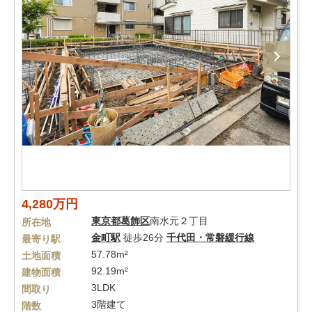
4,280万円
東京都
葛飾区
南水元２丁目
所在地
金町駅
徒歩26分
千代田・常磐緩行線
最寄り駅
57.78m²
土地面積
92.19m²
建物面積
3LDK
間取り
3階建て
階数