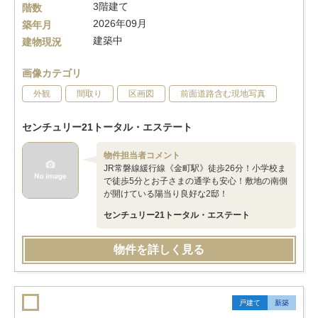
3階建て
階数
2026年09月
築年月
建築中
建物現況
画像カテゴリ
外観
間取り
区画図
前面道路含む現地写真
センチュリー21トータル・エステート
物件担当者コメント
JR常磐線緩行線《金町駅》徒歩26分！小学校ま
で徒歩5分とお子さまの通学も安心！敷地の南側
が開けている陽当り良好な2邸！
センチュリー21トータル・エステート
物件を詳しく見る
戸建て
新築