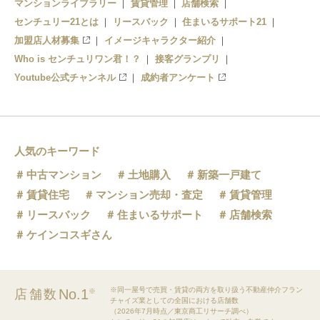
マンションライブラリー
賃貸管理
店舗検索
センチュリー21とは
リースバック
住まいるサポート21
加盟店人材募集
イメージキャラクター紹介
Who is センチュリワン君！？
接客グランプリ
Youtube公式チャンネル
成約者アンケート
人気のキーワード
中古マンション
土地購入
新築一戸建て
賃貸住宅
マンション売却・査定
賃貸管理
リースバック
住まいるサポート
店舗検索
ケインコスギさん
※同一屋号で売買・賃貸の両方を取り扱う不動産仲介フラン
No.1
店舗数
※
チャイズ業としての全国における店舗数
（2026年7月時点／東京商工リサーチ調べ）