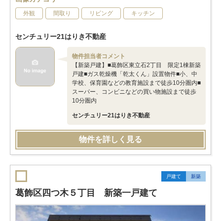
外観
間取り
リビング
キッチン
センチュリー21はりき不動産
物件担当者コメント
【新築戸建】■葛飾区東立石2丁目 限定1棟新築
戸建■ガス乾燥機「乾太くん」設置物件■小、中
学校、保育園などの教育施設まで徒歩10分圏内■
スーパー、コンビニなどの買い物施設まで徒歩
10分圏内
センチュリー21はりき不動産
物件を詳しく見る
戸建て
新築
葛飾区四つ木５丁目 新築一戸建て