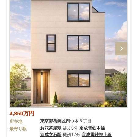
4,850万円
東京都
葛飾区
四つ木５丁目
所在地
お花茶屋駅
徒歩5分
京成電鉄本線
最寄り駅
京成立石駅
徒歩17分
京成電鉄押上線