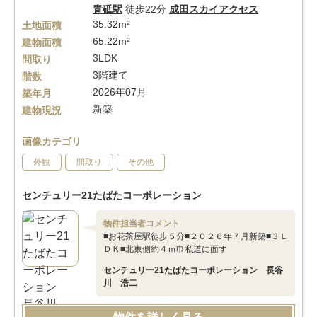
青砥駅
徒歩22分
成田スカイアクセス
35.32m²
土地面積
65.22m²
建物面積
3LDK
間取り
3階建て
階数
2026年07月
築年月
新築
建物現況
画像カテゴリ
外観
間取り
その他
センチュリー21たばたコーポレーション
物件担当者コメント
■お花茶屋駅徒歩５分■２０２６年７月新築■３Ｌ
ＤＫ■北東側約４ｍ巾私道に面す
センチュリー21たばたコーポレーション 長谷
川 浩二