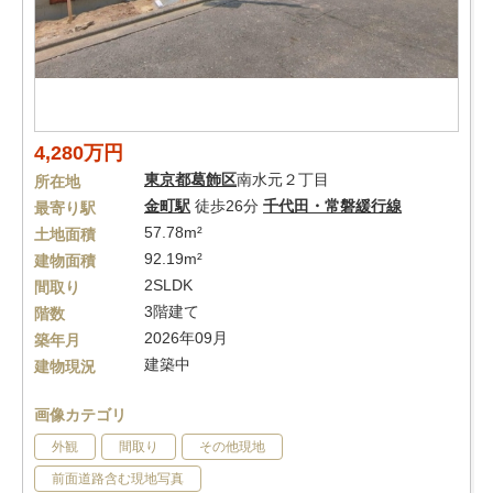
4,280万円
東京都
葛飾区
南水元２丁目
所在地
金町駅
徒歩26分
千代田・常磐緩行線
最寄り駅
57.78m²
土地面積
92.19m²
建物面積
2SLDK
間取り
3階建て
階数
2026年09月
築年月
建築中
建物現況
画像カテゴリ
外観
間取り
その他現地
前面道路含む現地写真