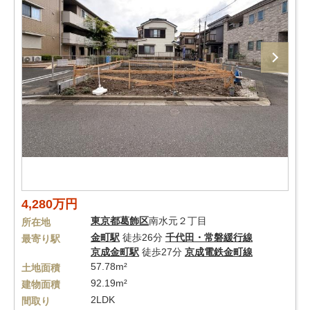
4,280万円
東京都
葛飾区
南水元２丁目
所在地
金町駅
徒歩26分
千代田・常磐緩行線
最寄り駅
京成金町駅
徒歩27分
京成電鉄金町線
57.78m²
土地面積
92.19m²
建物面積
2LDK
間取り