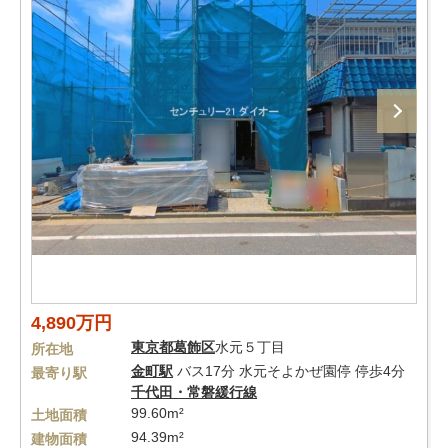
4,890万円
東京都
葛飾区
水元５丁目
所在地
金町駅
バス17分 水元そよかぜ園停 停歩4分
最寄り駅
千代田・常磐緩行線
99.60m²
土地面積
94.39m²
建物面積