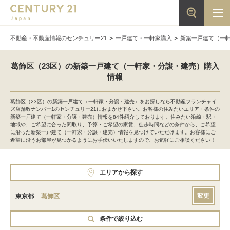
不動産・不動産情報のセンチュリー21
一戸建て・一軒家購入
新築一戸建て（一
葛飾区（23区）の新築一戸建て（一軒家・分譲・建売）購入
情報
葛飾区（23区）の新築一戸建て（一軒家・分譲・建売）をお探しなら不動産フランチャイ
ズ店舗数ナンバー1のセンチュリー21におまかせ下さい。お客様の住みたいエリア・条件の
新築一戸建て（一軒家・分譲・建売）情報を84件紹介しております。住みたい沿線・駅・
地域や、ご希望に合った間取り、予算・ご希望の家賃、徒歩時間などの条件から、ご希望
に沿った新築一戸建て（一軒家・分譲・建売）情報を見つけていただけます。お客様にご
希望に沿うお部屋が見つかるようにお手伝いいたしますので、お気軽にご相談ください！
エリアから探す
変更
東京都
葛飾区
条件で絞り込む