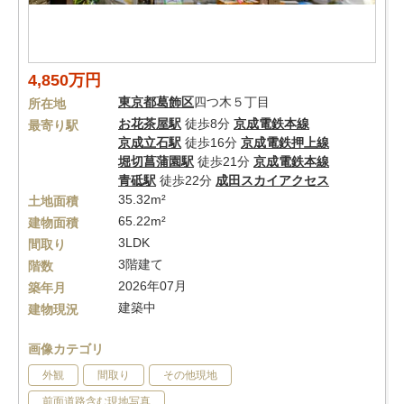
4,850万円
東京都
葛飾区
四つ木５丁目
所在地
お花茶屋駅
徒歩8分
京成電鉄本線
最寄り駅
京成立石駅
徒歩16分
京成電鉄押上線
堀切菖蒲園駅
徒歩21分
京成電鉄本線
青砥駅
徒歩22分
成田スカイアクセス
35.32m²
土地面積
65.22m²
建物面積
3LDK
間取り
3階建て
階数
2026年07月
築年月
建築中
建物現況
画像カテゴリ
外観
間取り
その他現地
前面道路含む現地写真