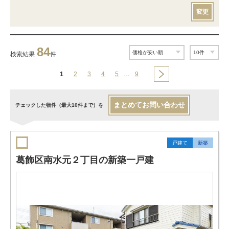
変更
84
検索結果
件
1
2
3
4
5
…
9
まとめてお問い合わせ
チェックした物件（最大10件まで）を
戸建て
新築
葛飾区南水元２丁目の新築一戸建