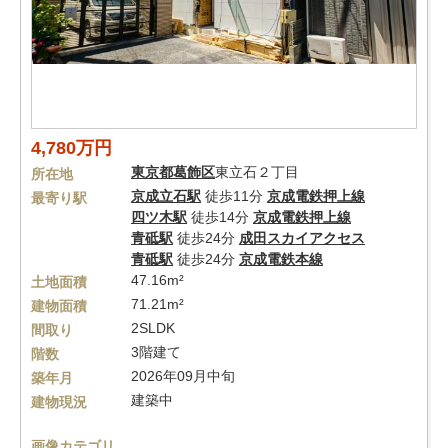
4,780万円
東京都
葛飾区
東立石２丁目
所在地
京成立石駅
徒歩11分
京成電鉄押上線
最寄り駅
四ツ木駅
徒歩14分
京成電鉄押上線
青砥駅
徒歩24分
成田スカイアクセス
青砥駅
徒歩24分
京成電鉄本線
47.16m²
土地面積
71.21m²
建物面積
2SLDK
間取り
3階建て
階数
2026年09月中旬
築年月
建築中
建物現況
画像カテゴリ