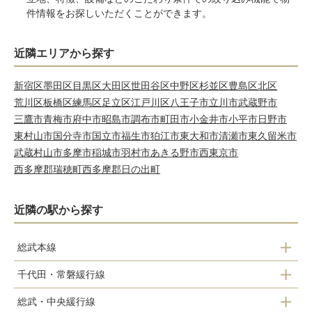
件情報をお探しいただくことができます。
近隣エリアから探す
新宿区
墨田区
目黒区
大田区
世田谷区
中野区
杉並区
豊島区
北区
荒川区
板橋区
練馬区
足立区
江戸川区
八王子市
立川市
武蔵野市
三鷹市
青梅市
府中市
昭島市
調布市
町田市
小金井市
小平市
日野市
東村山市
国分寺市
国立市
福生市
狛江市
東大和市
清瀬市
東久留米市
武蔵村山市
多摩市
稲城市
羽村市
あきる野市
西東京市
西多摩郡瑞穂町
西多摩郡日の出町
近隣の駅から探す
総武本線
千代田・常磐緩行線
新小岩駅
総武・中央緩行線
亀有駅