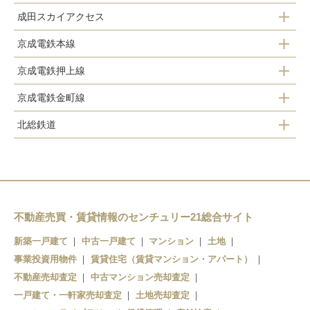
成田スカイアクセス
新小岩駅
金町駅
京成電鉄本線
青砥駅
京成電鉄押上線
堀切菖蒲園駅
京成高砂駅
京成電鉄金町線
四ツ木駅
お花茶屋駅
北総鉄道
京成高砂駅
京成立石駅
青砥駅
京成高砂駅
柴又駅
青砥駅
京成高砂駅
新柴又駅
京成金町駅
不動産売買・賃貸情報のセンチュリー21総合サイト
新築一戸建て
中古一戸建て
マンション
土地
事業投資用物件
賃貸住宅（賃貸マンション・アパート）
不動産売却査定
中古マンション売却査定
一戸建て・一軒家売却査定
土地売却査定