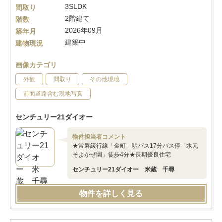
3SLDK
間取り
2階建て
階数
2026年09月
築年月
建築中
建物現況
画像カテゴリ
外観
間取り
その他現地
前面道路含む現地写真
センチュリー21ダイオー
物件担当者コメント
★常磐緩行線「金町」駅バス17分バス停「水元
そよかぜ園」徒歩4分★長期優良住宅
センチュリー21ダイオー 米蔵 千尋
物件を詳しく見る