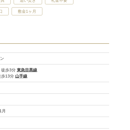
器具
追い焚き
礼金不要
口
敷金1ヶ月
ン
徒歩3分
東急目黒線
歩13分
山手線
01月