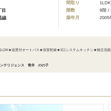
間取り
1LDK
階数
9階 
丁目
築年月
200
黒線
1LDK★追焚付オートバス★浴室乾燥★3口システムキッチン★独立洗
インテリジェンス 青井 のの子