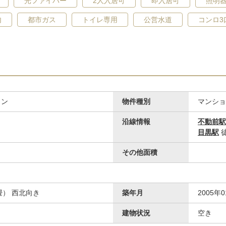
光ファイバー
2人入居可
即入居可
照明
内
都市ガス
トイレ専用
公営水道
コンロ3
ョン
物件種別
マンショ
沿線情報
不動前駅
目黒駅
徒
その他面積
20畳） 西北向き
築年月
2005年
建物状況
空き