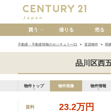
買う
借りる
売る
不動産・不動産情報のセンチュリー21
賃貸物件
関
新築一戸建て
中古一戸
品川区西五反
物件トップ
物件画像
物件情報
23.2万円
賃料