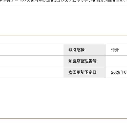
★追焚付オートバス★浴室乾燥★3口システムキッチン★独立洗面★大型
取引態様
仲介
加盟店整理番号
次回更新予定日
2026年