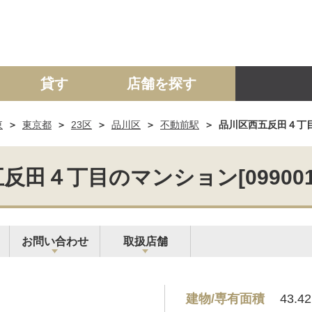
貸す
店舗を探す
東
東京都
23区
品川区
不動前駅
品川区西五反田４丁目のマ
建て
マンション
土地
事業投資用
田４丁目のマンション[099001-2
お問い合わせ
取扱店舗
建物/専有面積
43.4