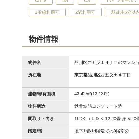
CATV
BS
CS
TVインターホン
2沿線利用可
2駅利用可
駅徒歩5分以
物件情報
物件名
品川区西五反田４丁目のマンシ
所在地
東京都品川区
西五反田４丁目
建物/専有面積
43.42m²(13.13坪)
物件構造
鉄骨鉄筋コンクリート造
間取り・向き
1LDK （ＬＤＫ 12.20畳 洋 5.
階建/階
地下1階/14階建ての9階部分