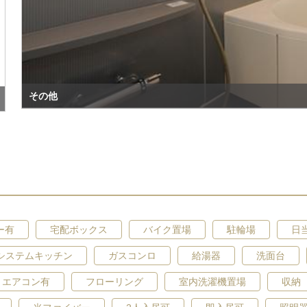
その他
ー有
宅配ボックス
バイク置場
駐輪場
日
システムキッチン
ガスコンロ
給湯器
洗面台
エアコン有
フローリング
室内洗濯機置場
収納