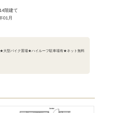
/ 14階建て
5年01月
面★大型バイク置場★ハイルーフ駐車場有★ネット無料