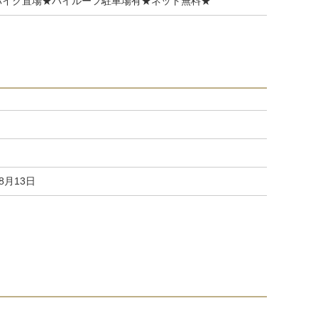
バイク置場★ハイルーフ駐車場有★ネット無料★
08月13日