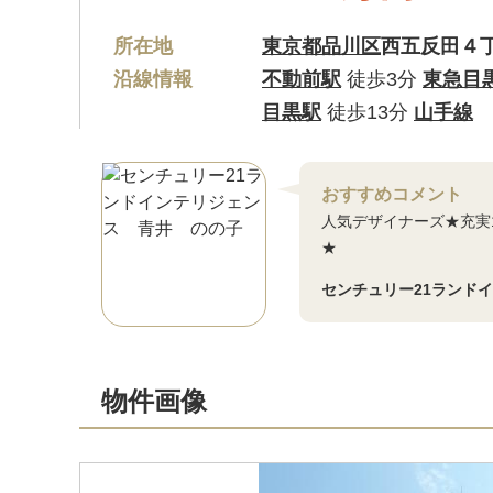
所在地
東京都品川区
西五反田４
沿線情報
不動前駅
徒歩3分
東急目
目黒駅
徒歩13分
山手線
おすすめコメント
人気デザイナーズ★充実
★
センチュリー21ランド
物件画像