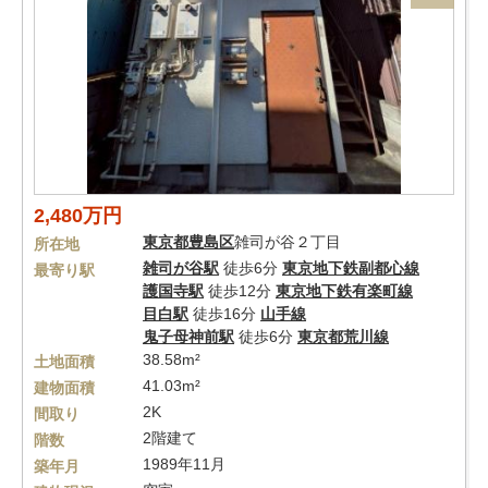
2,480万円
東京都
豊島区
雑司が谷２丁目
所在地
雑司が谷駅
徒歩6分
東京地下鉄副都心線
最寄り駅
護国寺駅
徒歩12分
東京地下鉄有楽町線
目白駅
徒歩16分
山手線
鬼子母神前駅
徒歩6分
東京都荒川線
38.58m²
土地面積
41.03m²
建物面積
2K
間取り
2階建て
階数
1989年11月
築年月