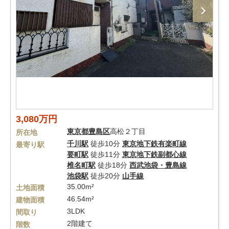
3,080万円
東京都
豊島区
高松２丁目
所在地
千川駅
徒歩10分
東京地下鉄有楽町線
最寄り駅
要町駅
徒歩11分
東京地下鉄副都心線
椎名町駅
徒歩18分
西武池袋・豊島線
池袋駅
徒歩20分
山手線
35.00m²
土地面積
46.54m²
建物面積
3LDK
間取り
2階建て
階数