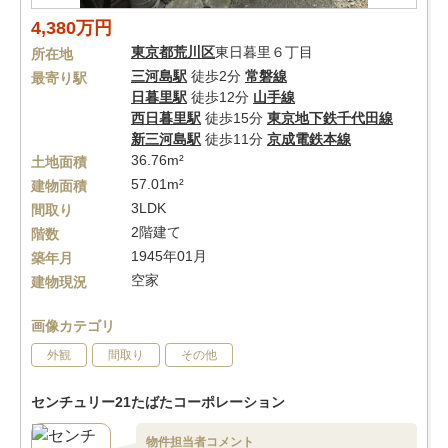
4,380万円
東京都
荒川区
東日暮里６丁目
所在地
三河島駅
徒歩2分
常磐線
最寄り駅
日暮里駅
徒歩12分
山手線
西日暮里駅
徒歩15分
東京地下鉄千代田線
新三河島駅
徒歩11分
京成電鉄本線
36.76m²
土地面積
57.01m²
建物面積
3LDK
間取り
2階建て
階数
1945年01月
築年月
空家
建物現況
画像カテゴリ
外観
間取り
その他
センチュリー21たばたコーポレーション
物件担当者コメント