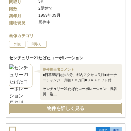
3K
間取り
2階建て
階数
1959年09月
築年月
居住中
建物現況
画像カテゴリ
外観
間取り
センチュリー21たばたコーポレーション
物件担当者コメント
■日暮里駅徒歩８分、都内アクセス良好■オーナ
ーチャンジ 月額１０万円■３Ｋ＋ロフト付
センチュリー21たばたコーポレーション 長谷
川 浩二
物件を詳しく見る
戸建て
中古