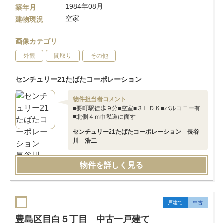
1984年08月
築年月
空家
建物現況
画像カテゴリ
外観
間取り
その他
センチュリー21たばたコーポレーション
物件担当者コメント
■要町駅徒歩９分■空室■３ＬＤＫ■バルコニー有
■北側４ｍ巾私道に面す
センチュリー21たばたコーポレーション 長谷
川 浩二
物件を詳しく見る
戸建て
中古
豊島区目白５丁目 中古一戸建て