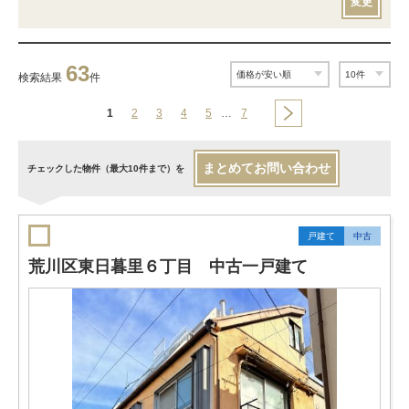
変更
63
検索結果
件
1
2
3
4
5
…
7
まとめてお問い合わせ
チェックした物件（最大10件まで）を
戸建て
中古
荒川区東日暮里６丁目 中古一戸建て