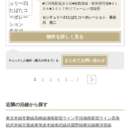
■三河島駅徒歩２分■複数路線・駅利用可能■３Ｌ
ＤＫ■２０１７年リフォーム＋増築歴
センチュリー21たばたコーポレーション 長谷
川 浩二
物件を詳しく見る
まとめてお問い合わせ
チェックした物件（最大10件まで）を
1
2
3
4
5
…
7
近隣の沿線から探す
東北本線
常磐線
高崎線
湘南新宿ライン宇須
湘南新宿ライン高海
総武本線
京葉線
東海道本線
南武線
武蔵野線
横浜線
横須賀線