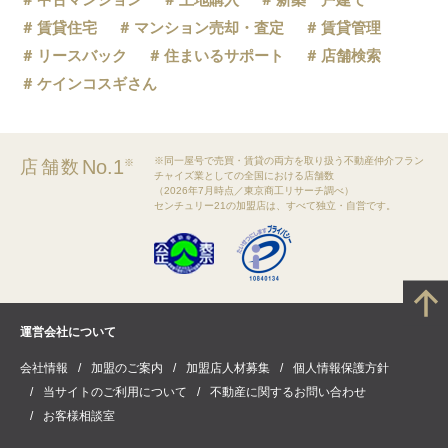
賃貸住宅
マンション売却・査定
賃貸管理
リースバック
住まいるサポート
店舗検索
ケインコスギさん
※同一屋号で売買・賃貸の両方を取り扱う不動産仲介フラン
No.1
店舗数
※
チャイズ業としての全国における店舗数
（2026年7月時点／東京商工リサーチ調べ）
センチュリー21の加盟店は、すべて独立・自営です。
運営会社について
会社情報
加盟のご案内
加盟店人材募集
個人情報保護方針
当サイトのご利用について
不動産に関するお問い合わせ
お客様相談室