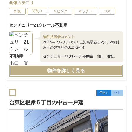
画像カテゴリ
外観
間取り
リビング
キッチン
バス
センチュリー21クレール不動産
物件担当者コメント
2017年フルリノベ済！三河島駅徒歩2分、2線利
用可の好立地の3LDK住宅
センチュリー21クレール不動産 出口 智弘
物件を詳しく見る
戸建て
中古
台東区根岸５丁目の中古一戸建