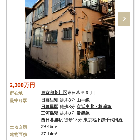
2,300万円
東京都
荒川区
東日暮里６丁目
所在地
日暮里駅
徒歩8分
山手線
最寄り駅
日暮里駅
徒歩8分
京浜東北・根岸線
三河島駅
徒歩8分
常磐線
西日暮里駅
徒歩13分
東京地下鉄千代田線
29.46m²
土地面積
37.14m²
建物面積