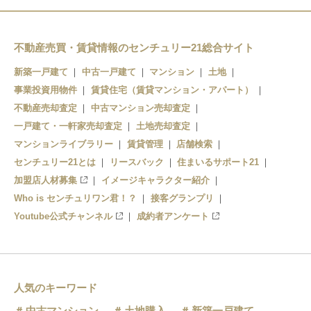
不動産売買・賃貸情報のセンチュリー21総合サイト
新築一戸建て
中古一戸建て
マンション
土地
事業投資用物件
賃貸住宅（賃貸マンション・アパート）
不動産売却査定
中古マンション売却査定
一戸建て・一軒家売却査定
土地売却査定
マンションライブラリー
賃貸管理
店舗検索
センチュリー21とは
リースバック
住まいるサポート21
加盟店人材募集
イメージキャラクター紹介
Who is センチュリワン君！？
接客グランプリ
Youtube公式チャンネル
成約者アンケート
人気のキーワード
中古マンション
土地購入
新築一戸建て