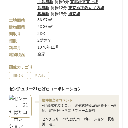
北池袋駅
徒歩9分
東武鉄道東上線
池袋駅
徒歩12分
東京地下鉄丸ノ内線
板橋駅
徒歩15分
埼京線
36.97m²
土地面積
43.36m²
建物面積
3DK
間取り
2階建て
階数
1978年11月
築年月
空家
建物現況
画像カテゴリ
間取り
その他
センチュリー21たばたコーポレーション
物件担当者コメント
■池袋駅徒歩１０分・連棟式建物□再建築不可■通
勤、買物便利■内装リフォーム歴有
センチュリー21たばたコーポレーション 長谷
川 浩二