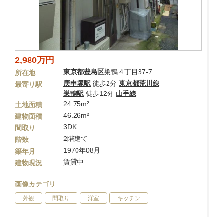
2,980万円
東京都
豊島区
巣鴨４丁目37-7
所在地
庚申塚駅
徒歩2分
東京都荒川線
最寄り駅
巣鴨駅
徒歩12分
山手線
24.75m²
土地面積
46.26m²
建物面積
3DK
間取り
2階建て
階数
1970年08月
築年月
賃貸中
建物現況
画像カテゴリ
外観
間取り
洋室
キッチン