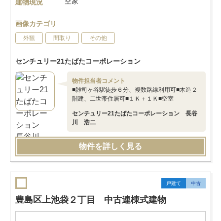
空家
建物現況
画像カテゴリ
外観
間取り
その他
センチュリー21たばたコーポレーション
物件担当者コメント
■雑司ヶ谷駅徒歩６分、複数路線利用可■木造２
階建、二世帯住居可■１Ｋ＋１Ｋ■空室
センチュリー21たばたコーポレーション 長谷
川 浩二
物件を詳しく見る
戸建て
中古
豊島区上池袋２丁目 中古連棟式建物