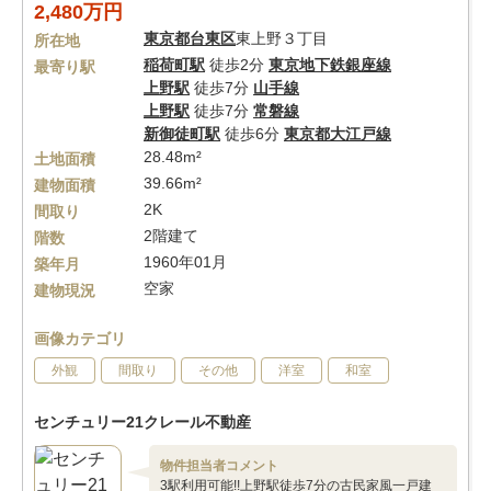
2,480万円
東京都
台東区
東上野３丁目
所在地
稲荷町駅
徒歩2分
東京地下鉄銀座線
最寄り駅
上野駅
徒歩7分
山手線
上野駅
徒歩7分
常磐線
新御徒町駅
徒歩6分
東京都大江戸線
28.48m²
土地面積
39.66m²
建物面積
2K
間取り
2階建て
階数
1960年01月
築年月
空家
建物現況
画像カテゴリ
外観
間取り
その他
洋室
和室
センチュリー21クレール不動産
物件担当者コメント
3駅利用可能!!上野駅徒歩7分の古民家風一戸建