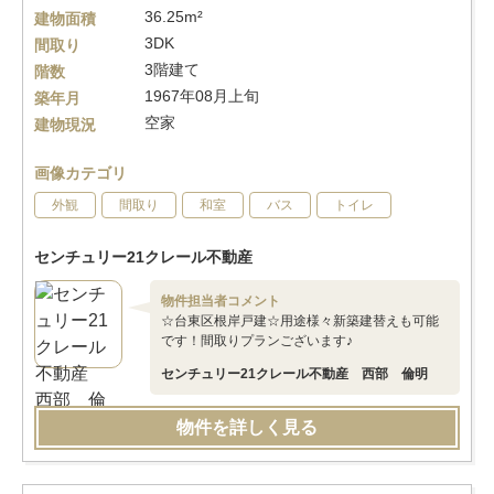
36.25m²
建物面積
3DK
間取り
3階建て
階数
1967年08月上旬
築年月
空家
建物現況
画像カテゴリ
外観
間取り
和室
バス
トイレ
センチュリー21クレール不動産
物件担当者コメント
☆台東区根岸戸建☆用途様々新築建替えも可能
です！間取りプランございます♪
センチュリー21クレール不動産 西部 倫明
物件を詳しく見る