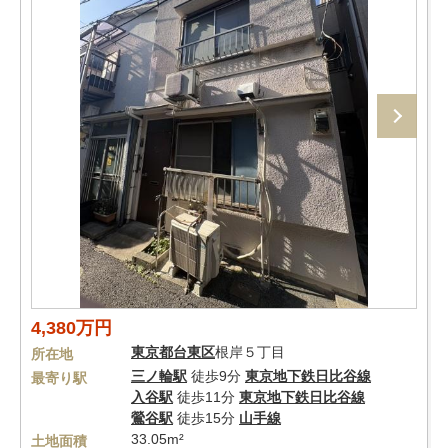
4,380万円
東京都
台東区
根岸５丁目
所在地
三ノ輪駅
徒歩9分
東京地下鉄日比谷線
最寄り駅
入谷駅
徒歩11分
東京地下鉄日比谷線
鶯谷駅
徒歩15分
山手線
33.05m²
土地面積