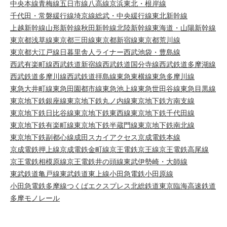
中央本線
青梅線
五日市線
八高線
京浜東北・根岸線
千代田・常磐緩行線
埼京線
総武・中央緩行線
東北新幹線
上越新幹線
山形新幹線
秋田新幹線
北陸新幹線
東海道・山陽新幹線
東京都浅草線
東京都三田線
東京都新宿線
東京都荒川線
東京都大江戸線
日暮里舎人ライナー
西武池袋・豊島線
西武有楽町線
西武鉄道新宿線
西武鉄道国分寺線
西武鉄道多摩湖線
西武鉄道多摩川線
西武鉄道拝島線
東急東横線
東急多摩川線
東急大井町線
東急田園都市線
東急池上線
東急世田谷線
東急目黒線
東京地下鉄銀座線
東京地下鉄丸ノ内線
東京地下鉄方南支線
東京地下鉄日比谷線
東京地下鉄東西線
東京地下鉄千代田線
東京地下鉄有楽町線
東京地下鉄半蔵門線
東京地下鉄南北線
東京地下鉄副都心線
成田スカイアクセス
京成電鉄本線
京成電鉄押上線
京成電鉄金町線
京王電鉄京王線
京王電鉄高尾線
京王電鉄相模原線
京王電鉄井の頭線
東武伊勢崎・大師線
東武鉄道亀戸線
東武鉄道東上線
小田急電鉄小田原線
小田急電鉄多摩線
つくばエクスプレス
北総鉄道
東京臨海高速鉄道
多摩モノレール