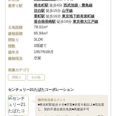
椎名町駅
徒歩4分
西武池袋・豊島線
最寄り駅
目白駅
徒歩15分
山手線
要町駅
徒歩16分
東京地下鉄有楽町線
落合南長崎駅
徒歩18分
東京都大江戸線
78.01m²
土地面積
85.94m²
建物面積
3LDK
間取り
2階建て
階数
1957年08月
築年月
空家
建物現況
画像カテゴリ
間取り
その他
センチュリー21たばたコーポレーション
物件担当者コメント
■椎名町駅徒歩４分■空室■全室６帖以上■現況渡
し、契約不適合責任免責■再建築不可