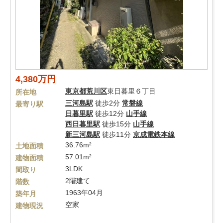
4,380万円
東京都
荒川区
東日暮里６丁目
所在地
三河島駅
徒歩2分
常磐線
最寄り駅
日暮里駅
徒歩12分
山手線
西日暮里駅
徒歩15分
山手線
新三河島駅
徒歩11分
京成電鉄本線
36.76m²
土地面積
57.01m²
建物面積
3LDK
間取り
2階建て
階数
1963年04月
築年月
空家
建物現況