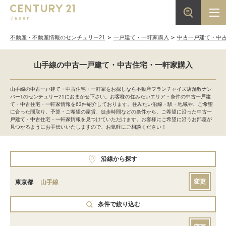
不動産・不動産情報のセンチュリー21
一戸建て・一軒家購入
中古一戸建て・中
山手線の中古一戸建て・中古住宅・一軒家購入
山手線の中古一戸建て・中古住宅・一軒家をお探しなら不動産フランチャイズ店舗数ナン
バー1のセンチュリー21におまかせ下さい。お客様の住みたいエリア・条件の中古一戸建
て・中古住宅・一軒家情報を63件紹介しております。住みたい沿線・駅・地域や、ご希望
に合った間取り、予算・ご希望の家賃、徒歩時間などの条件から、ご希望に沿った中古一
戸建て・中古住宅・一軒家情報を見つけていただけます。お客様にご希望に沿うお部屋が
見つかるようにお手伝いいたしますので、お気軽にご相談ください！
沿線から探す
変更
東京都
山手線
条件で絞り込む