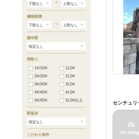
御嶽
（1）
～
川井
（1）
建物面積
～
築年数
間取り
1K/1DK
1LDK
2K/2DK
2LDK
3K/3DK
3LDK
4K/4DK
4LDK
5K/5DK
5LDK以上
センチュリ
駅徒歩
こだわり条件