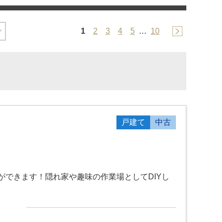
1
2
3
4
5
…
10
戸建て
中古
できます！隠れ家や趣味の作業場としてDIYし