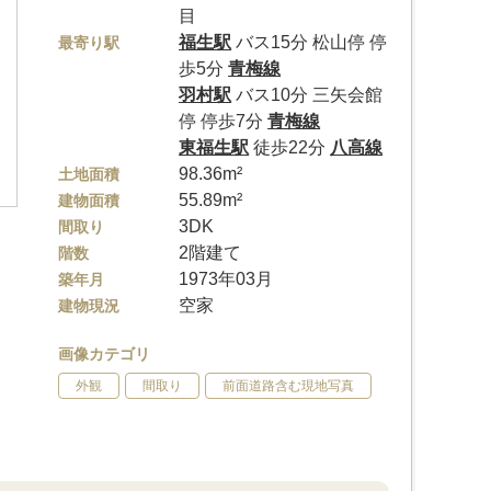
目
福生駅
バス15分 松山停 停
最寄り駅
歩5分
青梅線
羽村駅
バス10分 三矢会館
停 停歩7分
青梅線
東福生駅
徒歩22分
八高線
98.36m²
土地面積
55.89m²
建物面積
3DK
間取り
2階建て
階数
1973年03月
築年月
空家
建物現況
画像カテゴリ
外観
間取り
前面道路含む現地写真