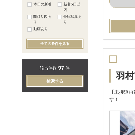
本日の新着
新着5日以
内
間取り図あ
外観写真あ
り
り
動画あり
全ての条件を見る
97
該当件数
件
羽村
検索する
【未接道再
す！