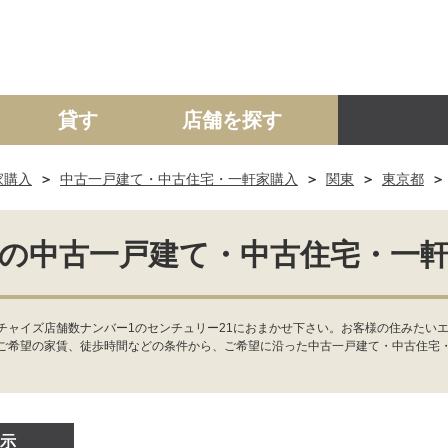
貸す
店舗を探す
家購入
中古一戸建て・中古住宅・一軒家購入
関東
東京都
建て
マンション
土地
事業投資用
の中古一戸建て・中古住宅・一
チャイズ店舗数ナンバー1のセンチュリー21におまかせ下さい。お客様の住みたいエ
ご希望の家賃、徒歩時間などの条件から、ご希望に沿った中古一戸建て・中古住宅
示