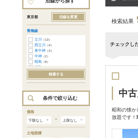
沿線から探す
東京都
沿線を変更
検索結果
青梅線
立川
（13）
チェックし
西立川
（4）
東中神
（3）
中神
（2）
昭島
（9）
拝島
（10）
牛浜
（2）
検索する
福生
（13）
羽村
（20）
小作
（12）
中古
河辺
（17）
条件で絞り込む
東青梅
（9）
青梅
（6）
昭和の懐か
宮ノ平
価格
（4）
放題です！
日向和田
（6）
～
石神前
（3）
二俣尾
（1）
土地面積
沢井
（1）