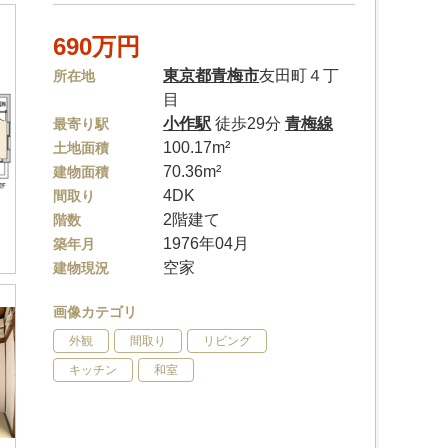
690万円
東京都
青梅市
友田町４丁
所在地
目
小作駅
徒歩29分
青梅線
最寄り駅
100.17m²
土地面積
70.36m²
建物面積
4DK
間取り
2階建て
階数
1976年04月
築年月
空家
建物現況
画像カテゴリ
外観
間取り
リビング
キッチン
和室