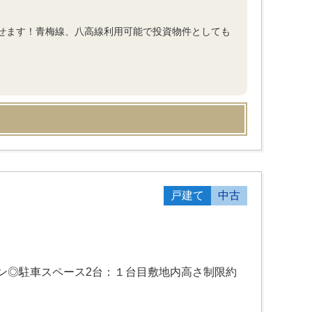
ごせます！青梅線、八高線利用可能で投資物件としても
戸建て
中古
ン◎駐車スペース2台：１台目敷地内高さ制限約