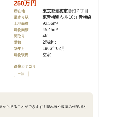
250万円
東京都
青梅市
勝沼２丁目
所在地
東青梅駅
徒歩10分
青梅線
最寄り駅
92.56m²
土地面積
45.45m²
建物面積
4K
間取り
2階建て
階数
1966年02月
築年月
空家
建物現況
画像カテゴリ
外観
家から見ることができます！隠れ家や趣味の作業場と