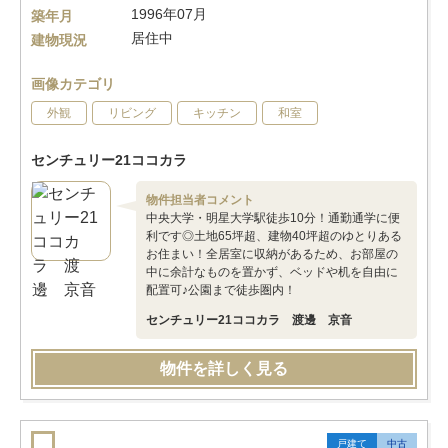
1996年07月
築年月
居住中
建物現況
画像カテゴリ
外観
リビング
キッチン
和室
センチュリー21ココカラ
物件担当者コメント
中央大学・明星大学駅徒歩10分！通勤通学に便
利です◎土地65坪超、建物40坪超のゆとりある
お住まい！全居室に収納があるため、お部屋の
中に余計なものを置かず、ベッドや机を自由に
配置可♪公園まで徒歩圏内！
センチュリー21ココカラ 渡邊 京音
物件を詳しく見る
戸建て
中古