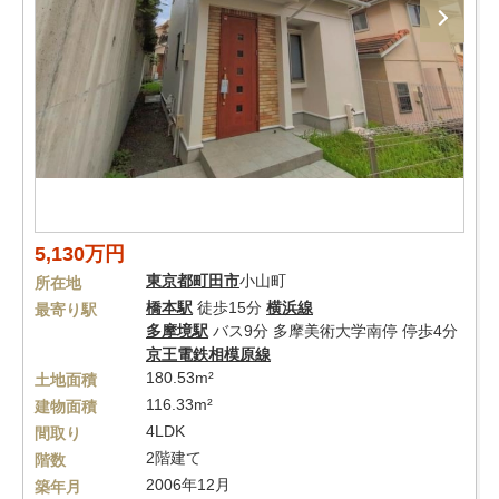
5,130万円
東京都
町田市
小山町
所在地
橋本駅
徒歩15分
横浜線
最寄り駅
多摩境駅
バス9分 多摩美術大学南停 停歩4分
京王電鉄相模原線
180.53m²
土地面積
116.33m²
建物面積
4LDK
間取り
2階建て
階数
2006年12月
築年月