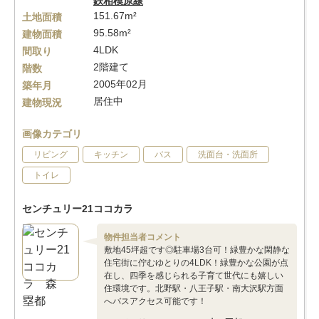
鉄相模原線
151.67m²
土地面積
95.58m²
建物面積
4LDK
間取り
2階建て
階数
2005年02月
築年月
居住中
建物現況
画像カテゴリ
リビング
キッチン
バス
洗面台・洗面所
トイレ
センチュリー21ココカラ
物件担当者コメント
敷地45坪超です◎駐車場3台可！緑豊かな閑静な
住宅街に佇むゆとりの4LDK！緑豊かな公園が点
在し、四季を感じられる子育て世代にも嬉しい
住環境です。北野駅・八王子駅・南大沢駅方面
へバスアクセス可能です！