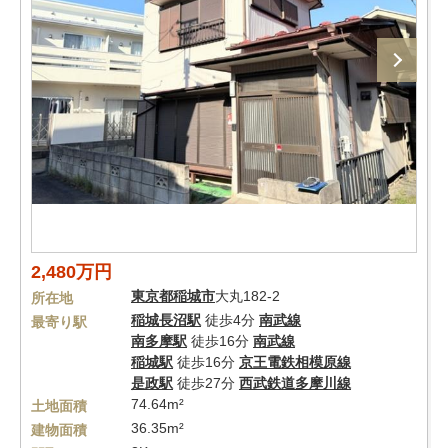
2,480万円
東京都
稲城市
大丸182-2
所在地
稲城長沼駅
徒歩4分
南武線
最寄り駅
南多摩駅
徒歩16分
南武線
稲城駅
徒歩16分
京王電鉄相模原線
是政駅
徒歩27分
西武鉄道多摩川線
74.64m²
土地面積
36.35m²
建物面積