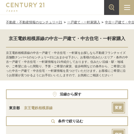
不動産・不動産情報のセンチュリー21
一戸建て・一軒家購入
中古一戸建て・中
京王電鉄相模原線の中古一戸建て・中古住宅・一軒家購入
京王電鉄相模原線の中古一戸建て・中古住宅・一軒家をお探しなら不動産フランチャイズ
店舗数ナンバー1のセンチュリー21におまかせ下さい。お客様の住みたいエリア・条件の中
古一戸建て・中古住宅・一軒家情報を21件紹介しております。住みたい沿線・駅・地域
や、ご希望に合った間取り、予算・ご希望の家賃、徒歩時間などの条件から、ご希望に沿
った中古一戸建て・中古住宅・一軒家情報を見つけていただけます。お客様にご希望に沿
うお部屋が見つかるようにお手伝いいたしますので、お気軽にご相談ください！
沿線から探す
変更
東京都
京王電鉄相模原線
条件で絞り込む