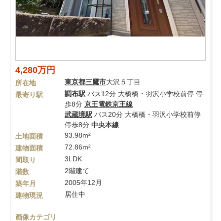
4,280万円
東京都
三鷹市
大沢５丁目
所在地
調布駅
バス12分 大橋橋・羽沢小学校前停 停
最寄り駅
歩8分
京王電鉄京王線
武蔵境駅
バス20分 大橋橋・羽沢小学校前停
停歩8分
中央本線
93.98m²
土地面積
72.86m²
建物面積
3LDK
間取り
2階建て
階数
2005年12月
築年月
居住中
建物現況
画像カテゴリ