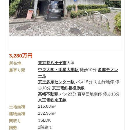
3,280万円
東京都
八王子市
大塚
所在地
中央大学・明星大学駅
徒歩10分
多摩モノレ
最寄り駅
ール
京王多摩センター駅
バス15分 向山緑地停 停
歩10分
京王電鉄相模原線
高幡不動駅
バス23分 百草団地南停 停歩13分
京王電鉄京王線
215.88m²
土地面積
132.96m²
建物面積
3SLDK
間取り
2階建て
階数