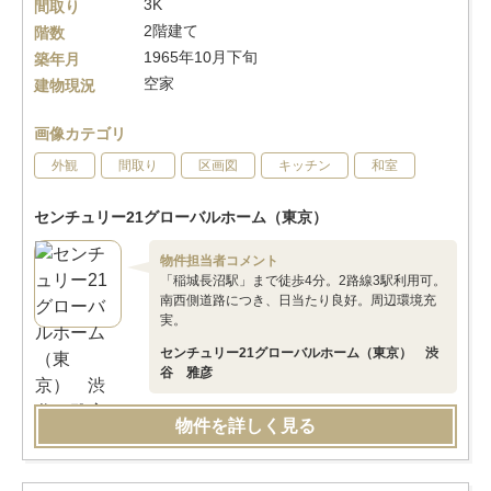
3K
間取り
2階建て
階数
1965年10月下旬
築年月
空家
建物現況
画像カテゴリ
外観
間取り
区画図
キッチン
和室
センチュリー21グローバルホーム（東京）
物件担当者コメント
「稲城長沼駅」まで徒歩4分。2路線3駅利用可。
南西側道路につき、日当たり良好。周辺環境充
実。
センチュリー21グローバルホーム（東京） 渋
谷 雅彦
物件を詳しく見る