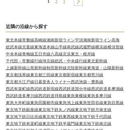
1
2
3
近隣の沿線から探す
東北本線
常磐線
高崎線
湘南新宿ライン宇須
湘南新宿ライン高海
総武本線
京葉線
東海道本線
山手線
南武線
武蔵野線
横浜線
横須賀線
中央本線
青梅線
五日市線
八高線
京浜東北・根岸線
千代田・常磐緩行線
埼京線
総武・中央緩行線
東北新幹線
上越新幹線
山形新幹線
秋田新幹線
北陸新幹線
東海道・山陽新幹線
東京都浅草線
東京都三田線
東京都新宿線
東京都荒川線
東京都大江戸線
日暮里舎人ライナー
西武池袋・豊島線
西武有楽町線
西武鉄道新宿線
西武鉄道国分寺線
西武鉄道多摩湖線
西武鉄道多摩川線
西武鉄道拝島線
東急東横線
東急多摩川線
東急大井町線
東急田園都市線
東急池上線
東急世田谷線
東急目黒線
東京地下鉄銀座線
東京地下鉄丸ノ内線
東京地下鉄方南支線
東京地下鉄日比谷線
東京地下鉄東西線
東京地下鉄千代田線
東京地下鉄有楽町線
東京地下鉄半蔵門線
東京地下鉄南北線