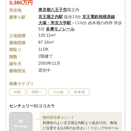
3,380万円
東京都
八王子市
堀之内
所在地
京王堀之内駅
徒歩13分
京王電鉄相模原線
最寄り駅
大塚・帝京大学駅
バス6分 由木堀の内停 停歩
5分
多摩モノレール
120.11m²
土地面積
87.16m²
建物面積
1LDK
間取り
2階建て
階数
2003年11月
築年月
居住中
建物現況
画像カテゴリ
外観
間取り
その他
駐車場
センチュリー21ココカラ
物件担当者コメント
利便性のよい京王堀之内駅より徒歩13分、角地
に位置する1LDKのお住まい！リビングやホール