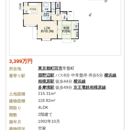
3,399万円
東京都
町田市
常盤町
所在地
淵野辺駅
バス8分 中常盤停 停歩5分
横浜線
最寄り駅
相模原駅
徒歩44分
横浜線
多摩境駅
徒歩49分
京王電鉄相模原線
215.31m²
土地面積
118.82m²
建物面積
4LDK
間取り
2階建て
階数
1992年10月
築年月
空家
建物現況