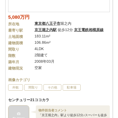
5,080万円
東京都
八王子市
堀之内
所在地
京王堀之内駅
徒歩12分
京王電鉄相模原線
最寄り駅
183.11m²
土地面積
106.86m²
建物面積
4LDK
間取り
2階建て
階数
2008年03月
築年月
空家
建物現況
画像カテゴリ
外観
間取り
その他
駐車場
センチュリー21ココカラ
物件担当者コメント
「京王堀之内」駅より徒歩12分♪スーパーも徒歩