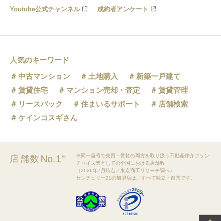
Youtube公式チャンネル
成約者アンケート
人気のキーワード
中古マンション
土地購入
新築一戸建て
賃貸住宅
マンション売却・査定
賃貸管理
リースバック
住まいるサポート
店舗検索
ケインコスギさん
※同一屋号で売買・賃貸の両方を取り扱う不動産仲介フラン
No.1
店舗数
※
チャイズ業としての全国における店舗数
（2026年7月時点／東京商工リサーチ調べ）
センチュリー21の加盟店は、すべて独立・自営です。