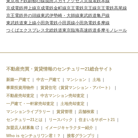
東京地下鉄副都心線
成田スカイアクセス
京成電鉄本線
京成電鉄押上線
京成電鉄金町線
京王電鉄京王線
京王電鉄高尾線
京王電鉄井の頭線
東武伊勢崎・大師線
東武鉄道亀戸線
東武鉄道東上線
小田急電鉄小田原線
小田急電鉄多摩線
つくばエクスプレス
北総鉄道
東京臨海高速鉄道
多摩モノレール
不動産売買・賃貸情報のセンチュリー21総合サイト
新築一戸建て
中古一戸建て
マンション
土地
事業投資用物件
賃貸住宅（賃貸マンション・アパート）
不動産売却査定
中古マンション売却査定
一戸建て・一軒家売却査定
土地売却査定
マンションライブラリー
賃貸管理
店舗検索
センチュリー21とは
リースバック
住まいるサポート21
加盟店人材募集
イメージキャラクター紹介
Who is センチュリワン君！？
接客グランプリ