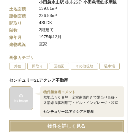
小田急永山駅
徒歩25分
小田急電鉄多摩線
139.81m²
土地面積
226.88m²
建物面積
4SLDK
間取り
2階建て
階数
1975年12月
築年月
空家
建物現況
画像カテゴリ
外観
間取り
区画図
その他現地
駐車場
センチュリー21アクシア不動産
物件担当者コメント
敷地広々６８坪・全室南西向きで陽当り良好・
３沿線３駅利用可・ビルトインガレージ・和室
センチュリー21アクシア不動産
物件を詳しく見る