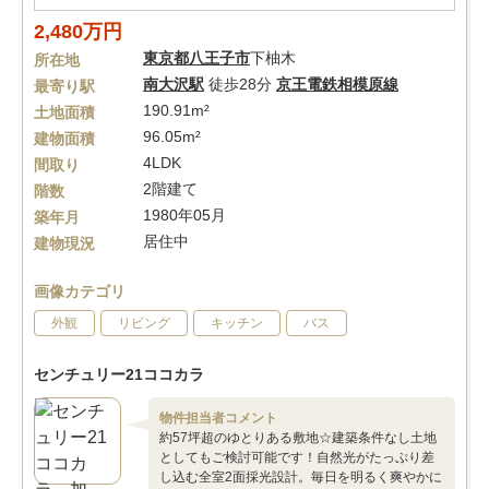
2,480万円
東京都
八王子市
下柚木
所在地
南大沢駅
徒歩28分
京王電鉄相模原線
最寄り駅
190.91m²
土地面積
96.05m²
建物面積
4LDK
間取り
2階建て
階数
1980年05月
築年月
居住中
建物現況
画像カテゴリ
外観
リビング
キッチン
バス
センチュリー21ココカラ
物件担当者コメント
約57坪超のゆとりある敷地☆建築条件なし土地
としてもご検討可能です！自然光がたっぷり差
し込む全室2面採光設計。毎日を明るく爽やかに