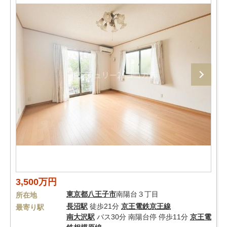
3,500万円
東京都
八王子市
南陽台３丁目
所在地
長沼駅
徒歩21分
京王電鉄京王線
最寄り駅
南大沢駅
バス30分 南陽台停 停歩11分
京王電