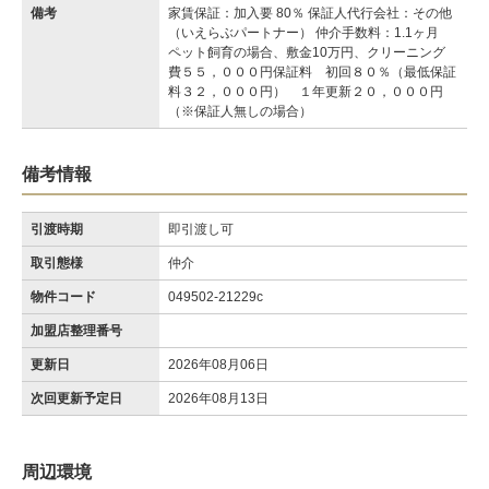
備考
家賃保証：加入要 80％ 保証人代行会社：その他
（いえらぶパートナー） 仲介手数料：1.1ヶ月
ペット飼育の場合、敷金10万円、クリーニング
費５５，０００円保証料 初回８０％（最低保証
料３２，０００円） １年更新２０，０００円
（※保証人無しの場合）
備考情報
引渡時期
即引渡し可
取引態様
仲介
物件コード
049502-21229c
加盟店整理番号
更新日
2026年08月06日
次回更新予定日
2026年08月13日
周辺環境