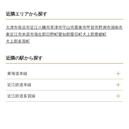
近隣エリアから探す
大津市
長浜市
近江八幡市
草津市
守山市
栗東市
甲賀市
野洲市
湖南市
東近江市
米原市
蒲生郡日野町
愛知郡愛荘町
犬上郡豊郷町
犬上郡多賀町
近隣の駅から探す
東海道本線
近江鉄道本線
彦根駅
近江鉄道多賀線
フジテック前駅
南彦根駅
高宮駅
鳥居本駅
河瀬駅
スクリーン駅
彦根駅
稲枝駅