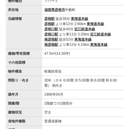
物件種別
アパート
所在地
滋賀県彦根市
中藪町
沿線情報
彦根駅
徒歩38分
東海道本線
彦根駅
より車12分 2.90km
東海道本線
彦根口駅
徒歩40分
近江鉄道本線
彦根口駅
より車11分 3.20km
近江鉄道本線
南彦根駅
徒歩52分
東海道本線
南彦根駅
より車12分 4.10km
東海道本線
建物/専有面積
47.5m²(14.36坪)
その他面積
物件構造
軽量鉄骨造
間取り・向き
3DK （ＤＫ 6.00畳 洋 5.00畳 和 6.00畳 和 6.00
畳） 南向き
築年月
1986年04月
階建/階
2階建ての1階部分
建物状況
空き
借地件種類
普通借家権