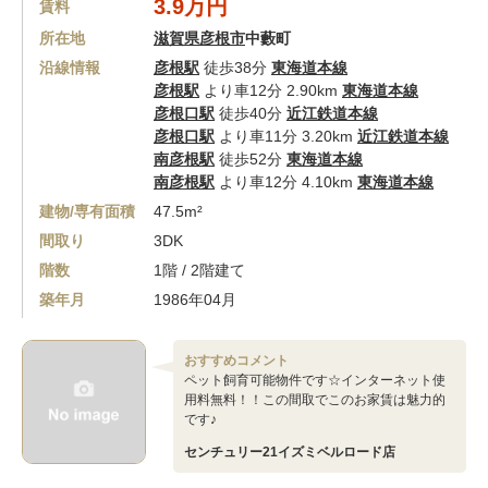
3.9万円
賃料
所在地
滋賀県彦根市
中藪町
沿線情報
彦根駅
徒歩38分
東海道本線
彦根駅
より車12分 2.90km
東海道本線
彦根口駅
徒歩40分
近江鉄道本線
彦根口駅
より車11分 3.20km
近江鉄道本線
南彦根駅
徒歩52分
東海道本線
南彦根駅
より車12分 4.10km
東海道本線
建物/専有面積
47.5m²
間取り
3DK
階数
1階 / 2階建て
築年月
1986年04月
おすすめコメント
ペット飼育可能物件です☆インターネット使
用料無料！！この間取でこのお家賃は魅力的
です♪
センチュリー21イズミベルロード店