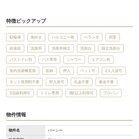
特徴ピックアップ
駐輪場
南向き
バルコニー有
ベランダ
和室
給湯器
洗面所
洗面所独立
洗面台
独立洗面台
バストイレ別
バス専用
シャワー
エアコン有
室内洗濯機置場
収納
押入
ペット可
2人入居可
ネット使用料不要
即入居可
礼金不要
敷金不要
2沿線利用可
トイレ専用
3駅以上利用可
プロパン
物件情報
物件名
パーシー