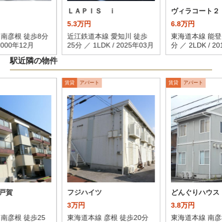
ＬＡＰＩＳ ｉ
ヴィラコート２
5.3万円
6.8万円
 南彦根 徒歩8分
近江鉄道本線 愛知川 徒歩
東海道本線 能登
 2000年12月
25分 ／ 1LDK / 2025年03月
分 ／ 2LDK / 2
駅近隣の物件
賃貸
アパート
賃貸
アパート
戸賀
フジハイツ
どんぐりハウス
3万円
3.8万円
南彦根 徒歩25
東海道本線 彦根 徒歩20分
東海道本線 南彦