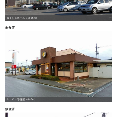
カインズホーム（1615m）
飲食店
ＣｏＣｏ壱番屋（846m）
飲食店