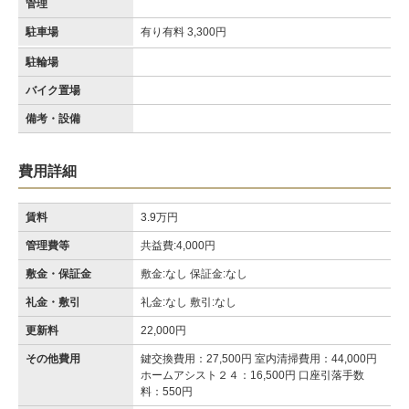
管理
駐車場
有り有料 3,300円
駐輪場
バイク置場
備考・設備
費用詳細
賃料
3.9万円
管理費等
共益費:4,000円
敷金・保証金
敷金:なし 保証金:なし
礼金・敷引
礼金:なし 敷引:なし
更新料
22,000円
その他費用
鍵交換費用：27,500円 室内清掃費用：44,000円
ホームアシスト２４：16,500円 口座引落手数
料：550円