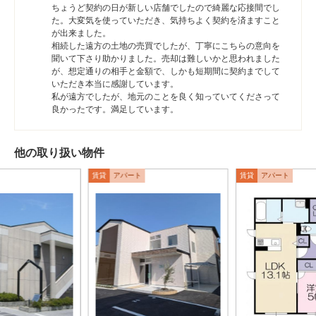
ちょうど契約の日が新しい店舗でしたので綺麗な応接間でし
た。大変気を使っていただき、気持ちよく契約を済ますこと
が出来ました。
相続した遠方の土地の売買でしたが、丁寧にこちらの意向を
聞いて下さり助かりました。売却は難しいかと思われました
が、想定通りの相手と金額で、しかも短期間に契約までして
いただき本当に感謝しています。
私が遠方でしたが、地元のことを良く知っていてくださって
良かったです。満足しています。
他の取り扱い物件
賃貸
アパート
賃貸
アパート