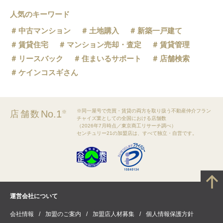
人気のキーワード
中古マンション
土地購入
新築一戸建て
賃貸住宅
マンション売却・査定
賃貸管理
リースバック
住まいるサポート
店舗検索
ケインコスギさん
※同一屋号で売買・賃貸の両方を取り扱う不動産仲介フラン
No.1
店舗数
※
チャイズ業としての全国における店舗数
（2026年7月時点／東京商工リサーチ調べ）
センチュリー21の加盟店は、すべて独立・自営です。
運営会社について
会社情報
加盟のご案内
加盟店人材募集
個人情報保護方針