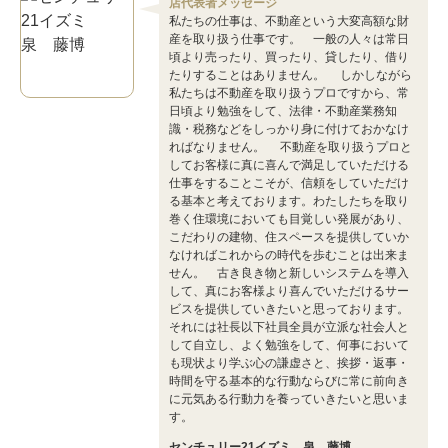
店代表者メッセージ
私たちの仕事は、不動産という大変高額な財
産を取り扱う仕事です。 一般の人々は常日
頃より売ったり、買ったり、貸したり、借り
たりすることはありません。 しかしながら
私たちは不動産を取り扱うプロですから、常
日頃より勉強をして、法律・不動産業務知
識・税務などをしっかり身に付けておかなけ
ればなりません。 不動産を取り扱うプロと
してお客様に真に喜んで満足していただける
仕事をすることこそが、信頼をしていただけ
る基本と考えております。わたしたちを取り
巻く住環境においても目覚しい発展があり、
こだわりの建物、住スペースを提供していか
なければこれからの時代を歩むことは出来ま
せん。 古き良き物と新しいシステムを導入
して、真にお客様より喜んでいただけるサー
ビスを提供していきたいと思っております。
それには社長以下社員全員が立派な社会人と
して自立し、よく勉強をして、何事において
も現状より学ぶ心の謙虚さと、挨拶・返事・
時間を守る基本的な行動ならびに常に前向き
に元気ある行動力を養っていきたいと思いま
す。
センチュリー21イズミ 泉 藤博