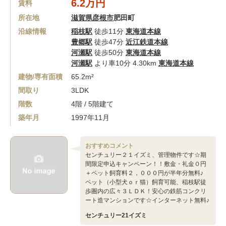
6.2万円
賃料
所在地
滋賀県彦根市
肥田町
沿線情報
稲枝駅
徒歩11分
東海道本線
豊郷駅
徒歩47分
近江鉄道本線
河瀬駅
徒歩50分
東海道本線
河瀬駅
より車10分 4.30km
東海道本線
建物/専有面積
65.2m²
間取り
3LDK
階数
4階 / 5階建て
築年月
1997年11月
おすすめコメント
センチュリー２１イズミ、管理物件です☆期
間限定申込キャンペーン！！敷金・礼金０円
＋ペット飼育料２，０００円が半年分無料♪
ペット（小型犬ｏｒ猫）飼育可能、稲枝駅徒
歩圏内の広々３ＬＤＫ！安心の鉄筋コンクリ
ート造マンションです☆インターネット無料♪
センチュリー21イズミ