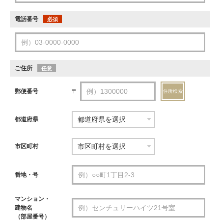
電話番号
必須
ご住所
任意
郵便番号
〒
住所検索
都道府県
市区町村
番地・号
マンション・
建物名
（部屋番号）