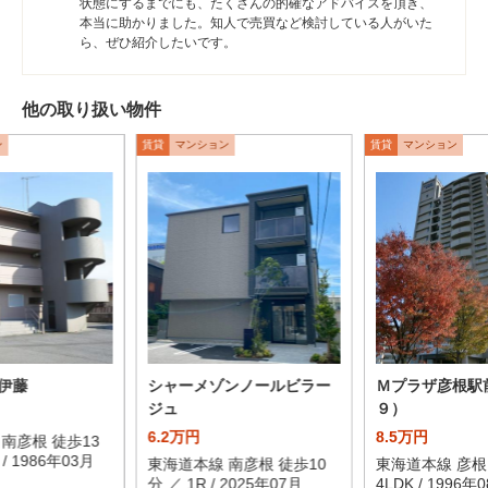
状態にするまでにも、たくさんの的確なアドバイスを頂き、
本当に助かりました。知人で売買など検討している人がいた
ら、ぜひ紹介したいです。
他の取り扱い物件
ン
賃貸
マンション
賃貸
マンション
伊藤
シャーメゾンノールビラー
Ｍプラザ彦根駅
ジュ
９）
6.2万円
8.5万円
南彦根 徒歩13
 / 1986年03月
東海道本線 南彦根 徒歩10
東海道本線 彦根
分 ／ 1R / 2025年07月
4LDK / 1996年