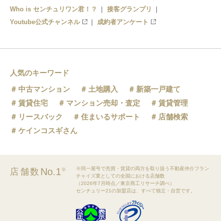
Who is センチュリワン君！？
接客グランプリ
Youtube公式チャンネル
成約者アンケート
人気のキーワード
中古マンション
土地購入
新築一戸建て
賃貸住宅
マンション売却・査定
賃貸管理
リースバック
住まいるサポート
店舗検索
ケインコスギさん
※同一屋号で売買・賃貸の両方を取り扱う不動産仲介フラン
No.1
店舗数
※
チャイズ業としての全国における店舗数
（2026年7月時点／東京商工リサーチ調べ）
センチュリー21の加盟店は、すべて独立・自営です。