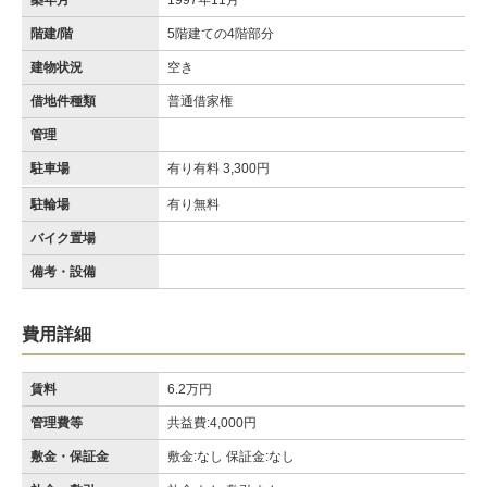
築年月
1997年11月
階建/階
5階建ての4階部分
建物状況
空き
借地件種類
普通借家権
管理
駐車場
有り有料 3,300円
駐輪場
有り無料
バイク置場
備考・設備
費用詳細
賃料
6.2万円
管理費等
共益費:4,000円
敷金・保証金
敷金:なし 保証金:なし