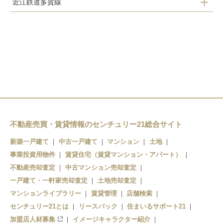
近江鉄道多賀線
フジテック前駅
南彦根駅
高宮駅
鳥居本駅
河瀬駅
スクリーン駅
彦根駅
稲枝駅
ひこね芹川駅
彦根口駅
高宮駅
不動産売買・賃貸情報のセンチュリー21総合サイト
新築一戸建て
中古一戸建て
マンション
土地
事業投資用物件
賃貸住宅（賃貸マンション・アパート）
不動産売却査定
中古マンション売却査定
一戸建て・一軒家売却査定
土地売却査定
マンションライブラリー
賃貸管理
店舗検索
センチュリー21とは
リースバック
住まいるサポート21
加盟店人材募集
イメージキャラクター紹介