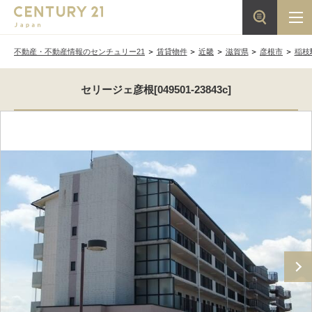
不動産・不動産情報のセンチュリー21
賃貸物件
近畿
滋賀県
彦根市
稲枝
セリージェ彦根[049501-23843c]