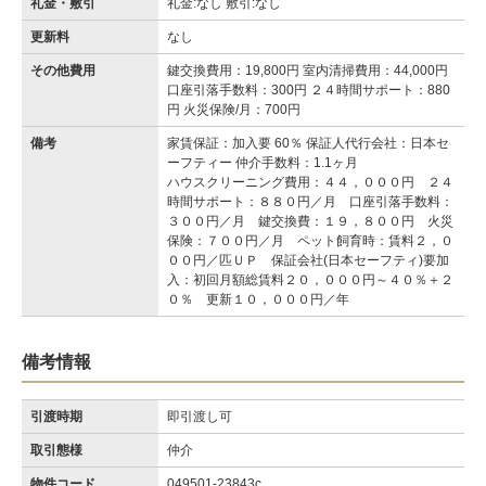
礼金・敷引
礼金:なし 敷引:なし
更新料
なし
その他費用
鍵交換費用：19,800円 室内清掃費用：44,000円
口座引落手数料：300円 ２４時間サポート：880
円 火災保険/月：700円
備考
家賃保証：加入要 60％ 保証人代行会社：日本セ
ーフティー 仲介手数料：1.1ヶ月
ハウスクリーニング費用：４４，０００円 ２４
時間サポート：８８０円／月 口座引落手数料：
３００円／月 鍵交換費：１９，８００円 火災
保険：７００円／月 ペット飼育時：賃料２，０
００円／匹ＵＰ 保証会社(日本セーフティ)要加
入：初回月額総賃料２０，０００円～４０％＋２
０％ 更新１０，０００円／年
備考情報
引渡時期
即引渡し可
取引態様
仲介
物件コード
049501-23843c