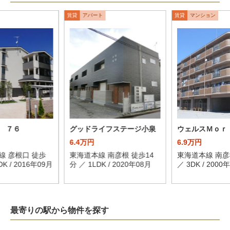
賃貸
アパート
賃貸
マンション
 ７６
グッドライフステージ小泉
ウェルスＭｏｒ
6.4万円
6.9万円
線 彦根口 徒歩
東海道本線 南彦根 徒歩14
東海道本線 南彦
DK / 2016年09月
分 ／ 1LDK / 2020年08月
／ 3DK / 2000
最寄りの駅から物件を探す