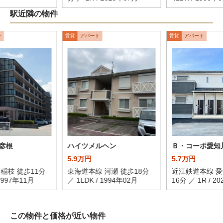
駅近隣の物件
ン
賃貸
アパート
賃貸
アパート
彦根
ハイツメルヘン
Ｂ・コーポ愛知
5.9万円
5.7万円
稲枝 徒歩11分
東海道本線 河瀬 徒歩18分
近江鉄道本線 愛
 1997年11月
／ 1LDK / 1994年02月
16分 ／ 1R / 2
この物件と価格が近い物件