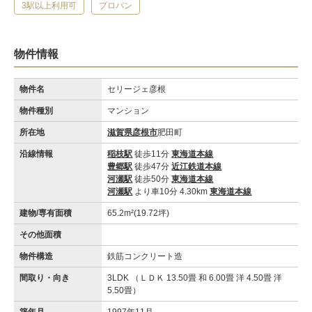
3駅以上利用可
プロパン
物件情報
物件名
セリージェ彦根
物件種別
マンション
所在地
滋賀県彦根市
肥田町
沿線情報
稲枝駅
徒歩11分
東海道本線
豊郷駅
徒歩47分
近江鉄道本線
河瀬駅
徒歩50分
東海道本線
河瀬駅
より車10分 4.30km
東海道本線
建物/専有面積
65.2m²(19.72坪)
その他面積
物件構造
鉄筋コンクリート造
間取り・向き
3LDK （ＬＤＫ 13.50畳 和 6.00畳 洋 4.50畳 洋
5.50畳）