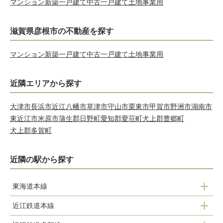
マンション
新築一戸建て
中古一戸建て
土地
事業用
滋賀県彦根市の不動産を探す
マンション
新築一戸建て
中古一戸建て
土地
事業用
近隣エリアから探す
大津市
長浜市
近江八幡市
草津市
守山市
栗東市
甲賀市
野洲市
湖南市
東近江市
米原市
蒲生郡日野町
愛知郡愛荘町
犬上郡豊郷町
犬上郡多賀町
近隣の駅から探す
東海道本線
近江鉄道本線
彦根駅