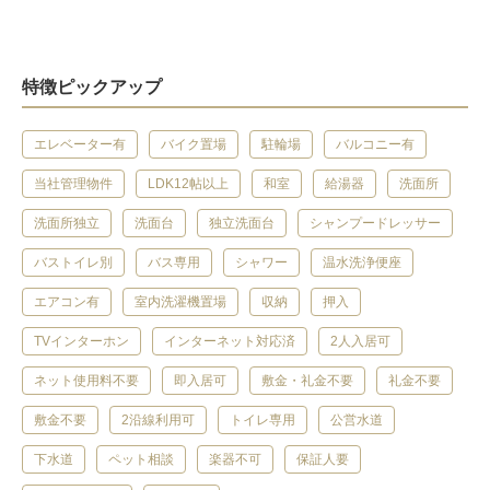
特徴ピックアップ
エレベーター有
バイク置場
駐輪場
バルコニー有
当社管理物件
LDK12帖以上
和室
給湯器
洗面所
洗面所独立
洗面台
独立洗面台
シャンプードレッサー
バストイレ別
バス専用
シャワー
温水洗浄便座
エアコン有
室内洗濯機置場
収納
押入
TVインターホン
インターネット対応済
2人入居可
ネット使用料不要
即入居可
敷金・礼金不要
礼金不要
敷金不要
2沿線利用可
トイレ専用
公営水道
下水道
ペット相談
楽器不可
保証人要