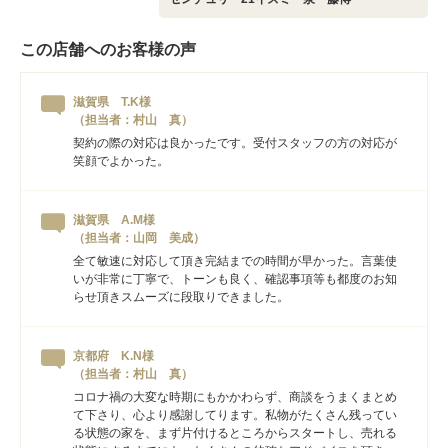
この店舗へのお客様の声
滋賀県 T.K様
（担当者：村山 真）
契約の際の対応は良かったです。受付スタッフの方の対応が
笑顔でよかった。
滋賀県 A.M様
（担当者：山岡 美成）
全て敏速に対応して頂き完結までの時間が早かった。言葉使
いが非常に丁寧で、トーンも良く、確認事項等も都度のお知
らせ頂きスムーズに段取りできました。
京都府 K.N様
（担当者：村山 真）
コロナ禍の大変な時期にもかかわらず、商談をうまくまとめ
て下さり、心より感謝してります。私物がたくさん残ってい
る状態の家を、まず片付けるところからスタートし、売れる