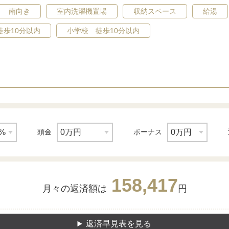
南向き
室内洗濯機置場
収納スペース
給湯
徒歩10分以内
小学校 徒歩10分以内
頭金
ボーナス
158,417
月々の返済額は
円
返済早見表を見る