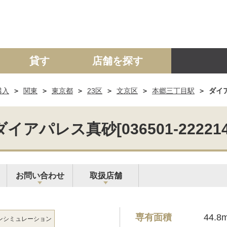
貸す
店舗を探す
購入
関東
東京都
23区
文京区
本郷三丁目駅
ダイア
建て
マンション
土地
事業投資用
ダイアパレス真砂[036501-222214
お問い合わせ
取扱店舗
専有面積
44.8
ン
シミュレーション