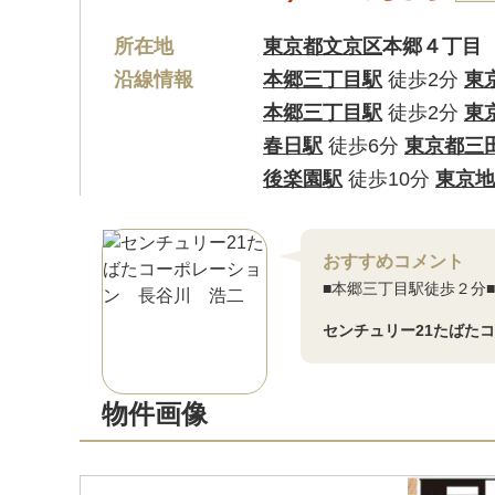
所在地
東京都文京区
本郷４丁目
沿線情報
本郷三丁目駅
徒歩2分
東
本郷三丁目駅
徒歩2分
東
春日駅
徒歩6分
東京都三
後楽園駅
徒歩10分
東京地
おすすめコメント
■本郷三丁目駅徒歩２分
センチュリー21たばた
物件画像