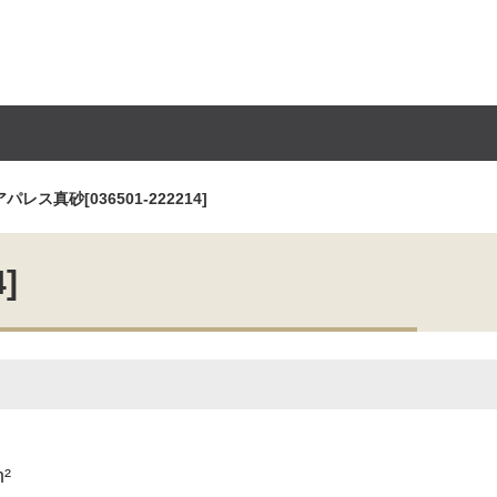
パレス真砂[036501-222214]
]
m²