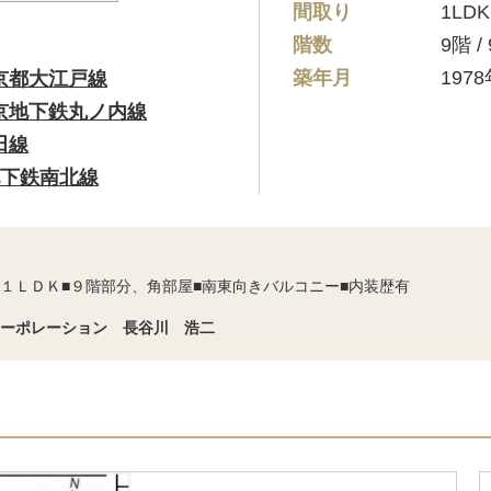
間取り
1LDK
階数
9階 
築年月
197
京都大江戸線
京地下鉄丸ノ内線
田線
下鉄南北線
■１ＬＤＫ■９階部分、角部屋■南東向きバルコニー■内装歴有
コーポレーション 長谷川 浩二