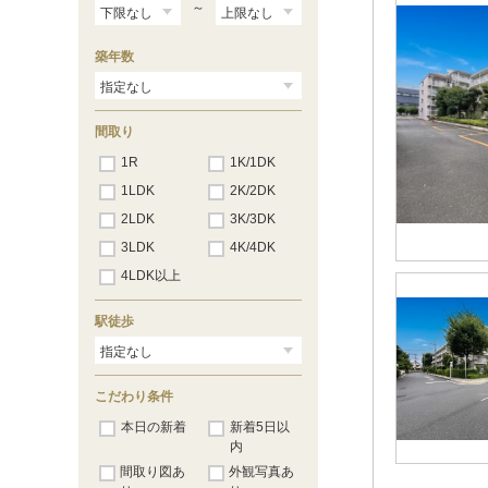
～
築年数
間取り
1R
1K/1DK
1LDK
2K/2DK
2LDK
3K/3DK
3LDK
4K/4DK
4LDK以上
駅徒歩
こだわり条件
本日の新着
新着5日以
内
間取り図あ
外観写真あ