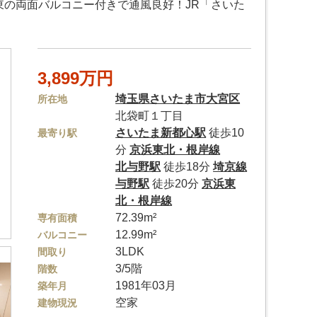
東の両面バルコニー付きで通風良好！JR「さいた
3,899万円
埼玉県
さいたま市大宮区
所在地
北袋町１丁目
さいたま新都心駅
徒歩10
最寄り駅
分
京浜東北・根岸線
北与野駅
徒歩18分
埼京線
与野駅
徒歩20分
京浜東
北・根岸線
72.39m²
専有面積
12.99m²
バルコニー
3LDK
間取り
3/5階
階数
1981年03月
築年月
空家
建物現況