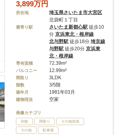
3,899万円
埼玉県
さいたま市大宮区
所在地
北袋町１丁目
さいたま新都心駅
徒歩10
最寄り駅
分
京浜東北・根岸線
北与野駅
徒歩18分
埼京線
与野駅
徒歩20分
京浜東
北・根岸線
72.39m²
専有面積
12.99m²
バルコニー
3LDK
間取り
3/5階
階数
1981年03月
築年月
空家
建物現況
画像カテゴリ
外観
間取り
その他現地
その他
駐車場