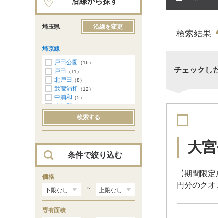
沿線から探す
埼玉県
沿線を変更
検索結果
埼京線
戸田公園
（16）
チェックし
戸田
（11）
北戸田
（8）
武蔵浦和
（12）
中浦和
（5）
南与野
（3）
与野本町
（3）
検索する
北与野
（4）
大宮
（16）
大宮
条件で絞り込む
【期間限定
価格
円分のクオ
～
専有面積