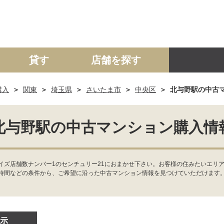
貸す
店舗を探す
購入
関東
埼玉県
さいたま市
中央区
北与野駅の中古
建て
マンション
土地
事業投資用
北与野駅の中古マンション購入情
イズ店舗数ナンバー1のセンチュリー21におまかせ下さい。お客様の住みたいエリ
時間などの条件から、ご希望に沿った中古マンション情報を見つけていただけます
示