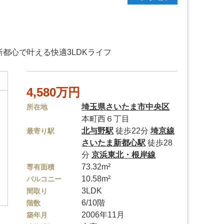
都心で叶える快適3LDKライフ
4,580万円
埼玉県
さいたま市中央区
所在地
本町西６丁目
北与野駅
徒歩22分
埼京線
最寄り駅
さいたま新都心駅
徒歩28
分
京浜東北・根岸線
73.32m²
専有面積
10.58m²
バルコニー
3LDK
間取り
6/10階
階数
2006年11月
築年月