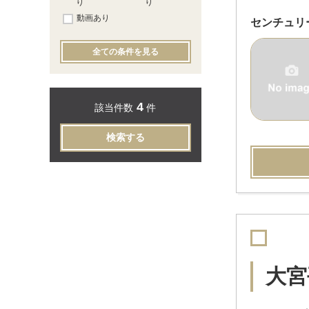
り
り
動画あり
センチュリ
全ての条件を見る
4
該当件数
件
検索する
大宮