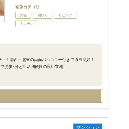
画像カテゴリ
外観
間取り
リビング
キッチン
ニティ！南西・北東の両面バルコニー付きで通風良好！
まで徒歩5分と生活利便性の良い立地！
マンション