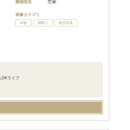
空家
建物現況
画像カテゴリ
外観
間取り
航空写真
LDKライフ