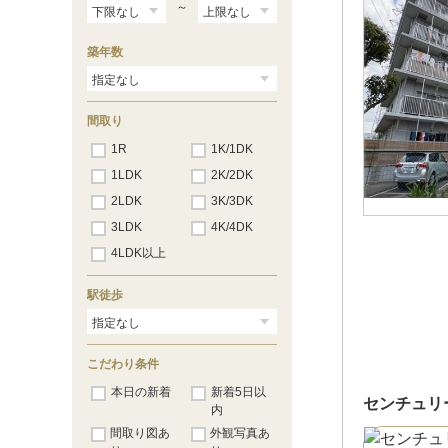
～
築年数
間取り
1R
1K/1DK
1LDK
2K/2DK
2LDK
3K/3DK
3LDK
4K/4DK
4LDK以上
駅徒歩
こだわり条件
本日の新着
新着5日以
センチュリ
内
間取り図あ
外観写真あ