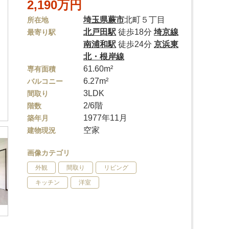
2,190万円
埼玉県
蕨市
北町５丁目
所在地
北戸田駅
徒歩18分
埼京線
最寄り駅
南浦和駅
徒歩24分
京浜東
北・根岸線
61.60m²
専有面積
6.27m²
バルコニー
3LDK
間取り
2/6階
階数
1977年11月
築年月
空家
建物現況
画像カテゴリ
外観
間取り
リビング
キッチン
洋室