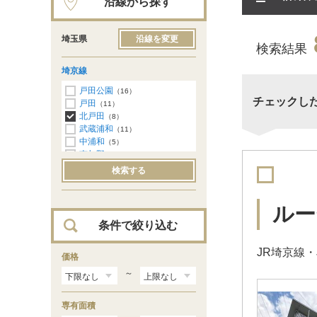
沿線から探す
埼玉県
沿線を変更
検索結果
埼京線
戸田公園
（16）
チェックし
戸田
（11）
北戸田
（8）
武蔵浦和
（11）
中浦和
（5）
南与野
（3）
与野本町
（3）
検索する
北与野
（4）
大宮
（16）
ルー
条件で絞り込む
JR埼京線
価格
～
専有面積