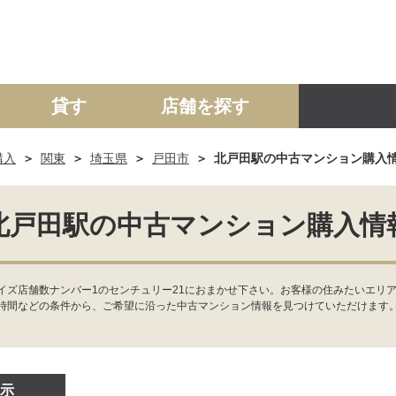
貸す
店舗を探す
購入
関東
埼玉県
戸田市
北戸田駅の中古マンション購入
建て
マンション
土地
事業投資用
北戸田駅の中古マンション購入情
イズ店舗数ナンバー1のセンチュリー21におまかせ下さい。お客様の住みたいエリ
時間などの条件から、ご希望に沿った中古マンション情報を見つけていただけます
示