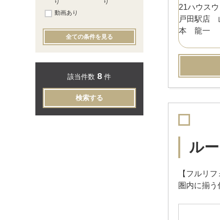
り
り
動画あり
全ての条件を見る
8
該当件数
件
検索する
ルー
【フルリフ
圏内に揃う