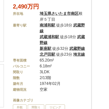
2,490万円
埼玉県
さいたま市南区
根
所在地
岸５丁目
南浦和駅
徒歩18分
武蔵野
最寄り駅
線
武蔵浦和駅
徒歩18分
武蔵
野線
新座駅
徒歩32分
武蔵野線
北戸田駅
徒歩23分
埼京線
65.20m²
専有面積
6.18m²
バルコニー
3LDK
間取り
2/13階
階数
1974年02月
築年月
空家
建物現況
画像カテゴリ
外観
間取り
リビング