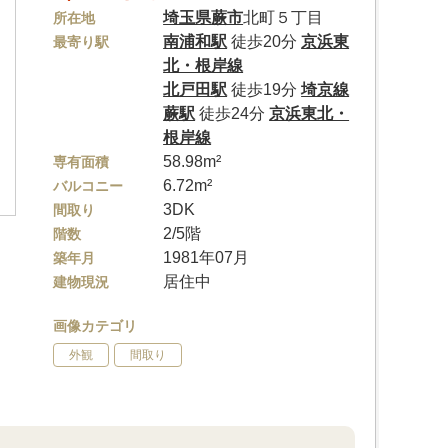
埼玉県
蕨市
北町５丁目
所在地
南浦和駅
徒歩20分
京浜東
最寄り駅
北・根岸線
北戸田駅
徒歩19分
埼京線
蕨駅
徒歩24分
京浜東北・
根岸線
58.98m²
専有面積
6.72m²
バルコニー
3DK
間取り
2/5階
階数
1981年07月
築年月
居住中
建物現況
画像カテゴリ
外観
間取り