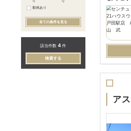
り
り
動画あり
全ての条件を見る
4
該当件数
件
検索する
アス