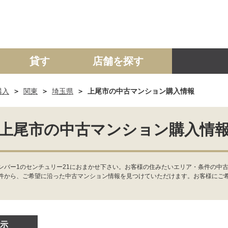
貸す
店舗を探す
購入
関東
埼玉県
上尾市の中古マンション購入情報
建て
マンション
土地
事業投資用
上尾市の中古マンション購入情
ンバー1のセンチュリー21におまかせ下さい。お客様の住みたいエリア・条件の中
件から、ご希望に沿った中古マンション情報を見つけていただけます。お客様にご
示