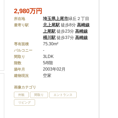
2,980万円
埼玉県
上尾市
緑丘２丁目
所在地
北上尾駅
徒歩8分
高崎線
最寄り駅
上尾駅
徒歩23分
高崎線
桶川駅
徒歩37分
高崎線
75.30m²
専有面積
-
バルコニー
3LDK
間取り
5/8階
階数
2003年02月
築年月
空家
建物現況
画像カテゴリ
外観
間取り
エントランス
リビング