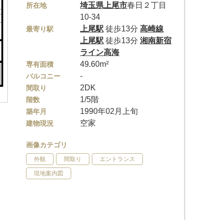
埼玉県
上尾市
春日２丁目
所在地
10-34
上尾駅
徒歩13分
高崎線
最寄り駅
上尾駅
徒歩13分
湘南新宿
ライン高海
49.60m²
専有面積
-
バルコニー
2DK
間取り
1/5階
階数
1990年02月上旬
築年月
空家
建物現況
画像カテゴリ
外観
間取り
エントランス
現地案内図