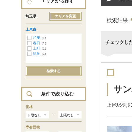
エリアから探す
埼玉県
エリアを変更
検索結果
上尾市
柏座
（1）
チェックし
春日
（1）
上町
（1）
緑丘
（1）
検索する
サン
条件で絞り込む
上尾駅徒歩
価格
～
専有面積