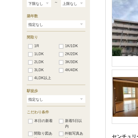
～
築年数
間取り
1R
1K/1DK
1LDK
2K/2DK
2LDK
3K/3DK
3LDK
4K/4DK
4LDK以上
駅徒歩
こだわり条件
本日の新着
新着5日以
内
間取り図あ
外観写真あ
センチュリ