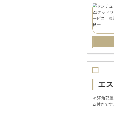
エス
≪5F角部
ム付きです