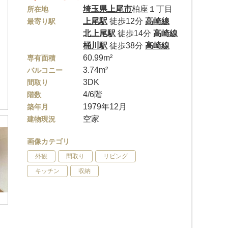
埼玉県
上尾市
柏座１丁目
所在地
上尾駅
徒歩12分
高崎線
最寄り駅
北上尾駅
徒歩14分
高崎線
桶川駅
徒歩38分
高崎線
60.99m²
専有面積
3.74m²
バルコニー
3DK
間取り
4/6階
階数
1979年12月
築年月
空家
建物現況
画像カテゴリ
外観
間取り
リビング
キッチン
収納