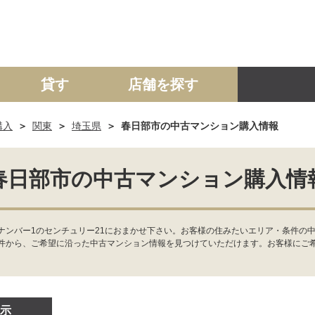
貸す
店舗を探す
購入
関東
埼玉県
春日部市の中古マンション購入情報
建て
マンション
土地
事業投資用
春日部市の中古マンション購入情
ナンバー1のセンチュリー21におまかせ下さい。お客様の住みたいエリア・条件の
件から、ご希望に沿った中古マンション情報を見つけていただけます。お客様にご
示