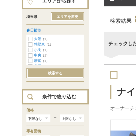
エリアから探す
埼玉県
エリアを変更
検索結果
春日部市
大沼
（1）
チェックし
粕壁東
（1）
小渕
（1）
中央
（1）
増富
（1）
谷原
（1）
豊町
（1）
検索する
備後西
（1）
ナイ
条件で絞り込む
オーナーチェ
価格
～
専有面積