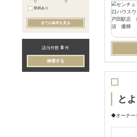
り
り
動画あり
全ての条件を見る
8
該当件数
件
検索する
とよ
◆オーナー