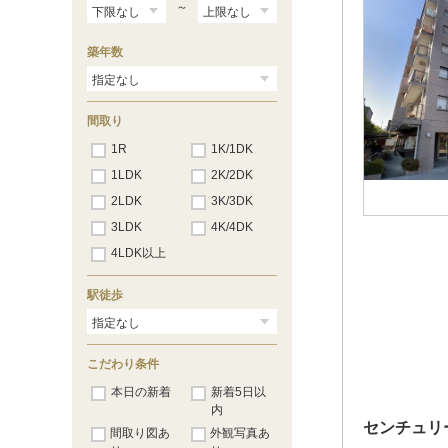
～
築年数
間取り
1R
1K/1DK
1LDK
2K/2DK
2LDK
3K/3DK
3LDK
4K/4DK
4LDK以上
駅徒歩
こだわり条件
本日の新着
新着5日以
内
センチュリ
間取り図あ
外観写真あ