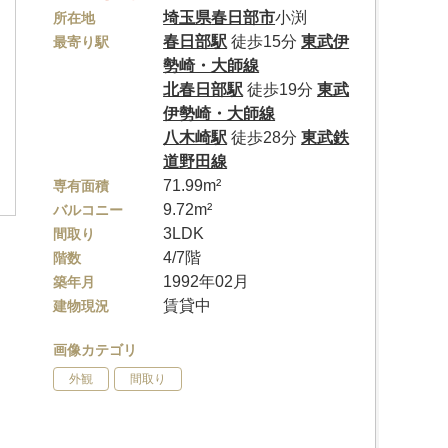
埼玉県
春日部市
小渕
所在地
春日部駅
徒歩15分
東武伊
最寄り駅
勢崎・大師線
北春日部駅
徒歩19分
東武
伊勢崎・大師線
八木崎駅
徒歩28分
東武鉄
道野田線
71.99m²
専有面積
9.72m²
バルコニー
3LDK
間取り
4/7階
階数
1992年02月
築年月
賃貸中
建物現況
画像カテゴリ
外観
間取り