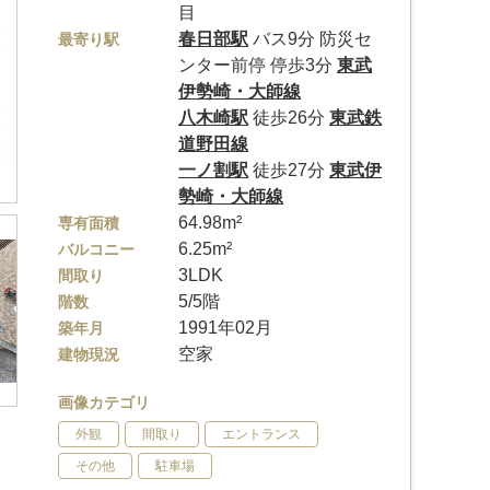
目
春日部駅
バス9分 防災セ
最寄り駅
ンター前停 停歩3分
東武
伊勢崎・大師線
八木崎駅
徒歩26分
東武鉄
道野田線
一ノ割駅
徒歩27分
東武伊
勢崎・大師線
64.98m²
専有面積
6.25m²
バルコニー
3LDK
間取り
5/5階
階数
1991年02月
築年月
空家
建物現況
画像カテゴリ
外観
間取り
エントランス
その他
駐車場