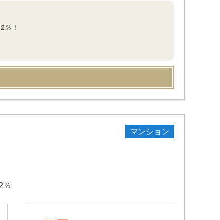
.2％！
マンション
2％