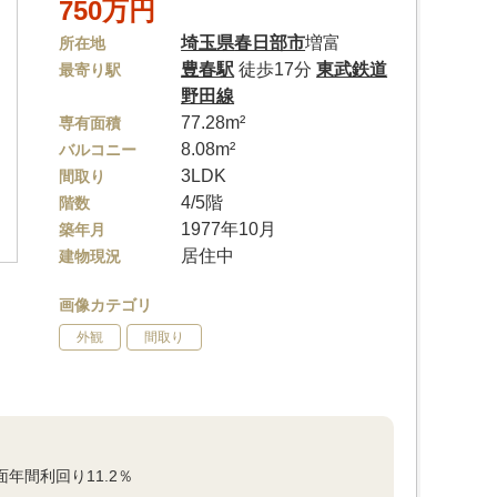
750万円
埼玉県
春日部市
増富
所在地
豊春駅
徒歩17分
東武鉄道
最寄り駅
野田線
77.28m²
専有面積
8.08m²
バルコニー
3LDK
間取り
4/5階
階数
1977年10月
築年月
居住中
建物現況
画像カテゴリ
外観
間取り
年間利回り11.2％