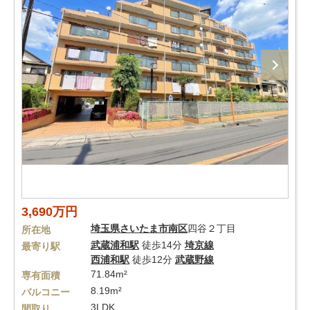
3,690万円
埼玉県
さいたま市南区
四谷２丁目
所在地
武蔵浦和駅
徒歩14分
埼京線
最寄り駅
西浦和駅
徒歩12分
武蔵野線
71.84m²
専有面積
8.19m²
バルコニー
3LDK
間取り