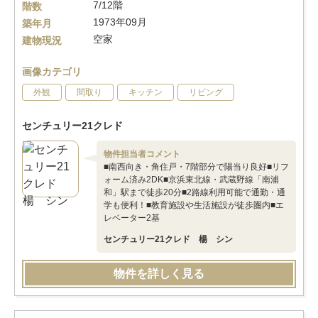
7/12階
階数
1973年09月
築年月
空家
建物現況
画像カテゴリ
外観
間取り
キッチン
リビング
センチュリー21クレド
物件担当者コメント
■南西向き・角住戸・7階部分で陽当り良好■リフ
ォーム済み2DK■京浜東北線・武蔵野線「南浦
和」駅まで徒歩20分■2路線利用可能で通勤・通
学も便利！■教育施設や生活施設が徒歩圏内■エ
レベーター2基
センチュリー21クレド 楊 シン
物件を詳しく見る