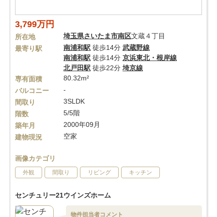
3,799万円
埼玉県
さいたま市南区
文蔵４丁目
所在地
南浦和駅
徒歩14分
武蔵野線
最寄り駅
南浦和駅
徒歩14分
京浜東北・根岸線
北戸田駅
徒歩22分
埼京線
80.32m²
専有面積
-
バルコニー
3SLDK
間取り
5/5階
階数
2000年09月
築年月
空家
建物現況
画像カテゴリ
外観
間取り
リビング
キッチン
センチュリー21ウインズホーム
物件担当者コメント