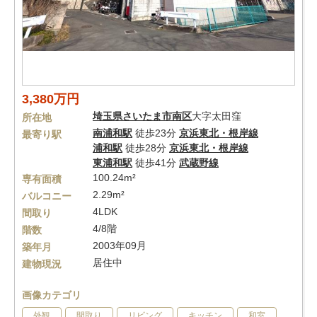
3,380万円
埼玉県
さいたま市南区
大字太田窪
所在地
南浦和駅
徒歩23分
京浜東北・根岸線
最寄り駅
浦和駅
徒歩28分
京浜東北・根岸線
東浦和駅
徒歩41分
武蔵野線
100.24m²
専有面積
2.29m²
バルコニー
4LDK
間取り
4/8階
階数
2003年09月
築年月
居住中
建物現況
画像カテゴリ
外観
間取り
リビング
キッチン
和室