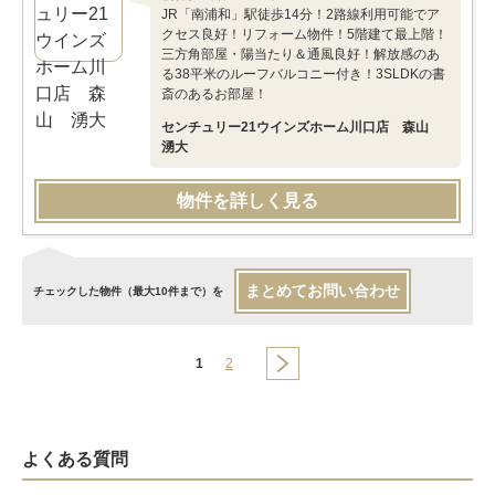
JR「南浦和」駅徒歩14分！2路線利用可能でア
クセス良好！リフォーム物件！5階建て最上階！
三方角部屋・陽当たり＆通風良好！解放感のあ
る38平米のルーフバルコニー付き！3SLDKの書
斎のあるお部屋！
センチュリー21ウインズホーム川口店 森山
湧大
物件を詳しく見る
まとめてお問い合わせ
チェックした物件（最大10件まで）を
1
2
よくある質問