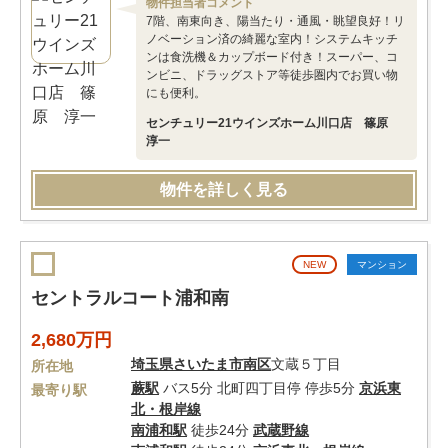
物件担当者コメント
7階、南東向き、陽当たり・通風・眺望良好！リ
ノベーション済の綺麗な室内！システムキッチ
ンは食洗機＆カップボード付き！スーパー、コ
ンビニ、ドラッグストア等徒歩圏内でお買い物
にも便利。
センチュリー21ウインズホーム川口店 篠原
淳一
物件を詳しく見る
NEW
マンション
セントラルコート浦和南
2,680万円
埼玉県
さいたま市南区
文蔵５丁目
所在地
蕨駅
バス5分 北町四丁目停 停歩5分
京浜東
最寄り駅
北・根岸線
南浦和駅
徒歩24分
武蔵野線