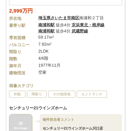
2,999万円
埼玉県
さいたま市南区
南浦和２丁目
所在地
南浦和駅
徒歩4分
京浜東北・根岸線
最寄り駅
南浦和駅
徒歩4分
武蔵野線
59.17m²
専有面積
7.82m²
バルコニー
2LDK
間取り
4/6階
階数
1977年11月
築年月
空家
建物現況
画像カテゴリ
外観
間取り
その他現地
エントランス
センチュリー21ウインズホーム
物件担当者コメント
センチュリー21ウインズホーム川口店