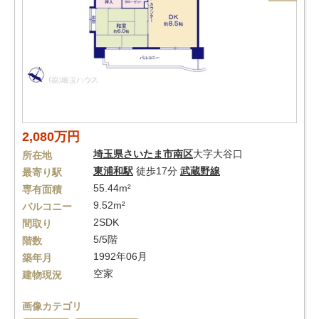
2,080万円
埼玉県
さいたま市南区
大字大谷口
所在地
東浦和駅
徒歩17分
武蔵野線
最寄り駅
55.44m²
専有面積
9.52m²
バルコニー
2SDK
間取り
5/5階
階数
1992年06月
築年月
空家
建物現況
画像カテゴリ