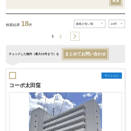
変更
18
検索結果
件
1
2
まとめてお問い合わせ
チェックした物件（最大10件まで）を
マンション
コーポ太田窪