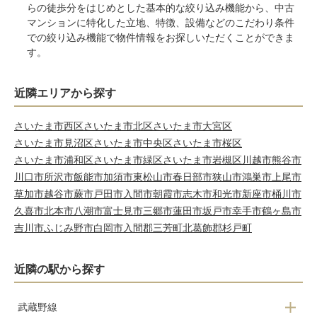
らの徒歩分をはじめとした基本的な絞り込み機能から、中古
マンションに特化した立地、特徴、設備などのこだわり条件
での絞り込み機能で物件情報をお探しいただくことができま
す。
近隣エリアから探す
さいたま市西区
さいたま市北区
さいたま市大宮区
さいたま市見沼区
さいたま市中央区
さいたま市桜区
さいたま市浦和区
さいたま市緑区
さいたま市岩槻区
川越市
熊谷市
川口市
所沢市
飯能市
加須市
東松山市
春日部市
狭山市
鴻巣市
上尾市
草加市
越谷市
蕨市
戸田市
入間市
朝霞市
志木市
和光市
新座市
桶川市
久喜市
北本市
八潮市
富士見市
三郷市
蓮田市
坂戸市
幸手市
鶴ヶ島市
吉川市
ふじみ野市
白岡市
入間郡三芳町
北葛飾郡杉戸町
近隣の駅から探す
武蔵野線