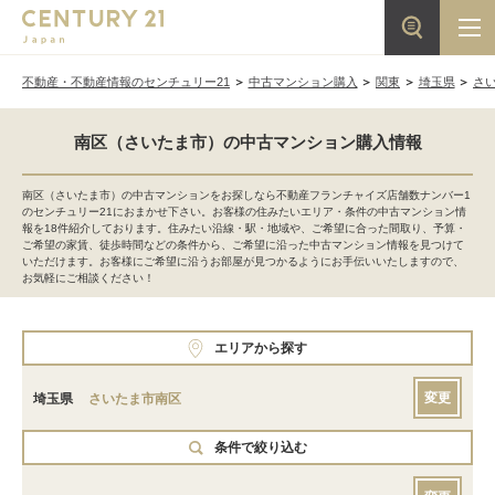
不動産・不動産情報のセンチュリー21
中古マンション購入
関東
埼玉県
さ
南区（さいたま市）の中古マンション購入情報
南区（さいたま市）の中古マンションをお探しなら不動産フランチャイズ店舗数ナンバー1
のセンチュリー21におまかせ下さい。お客様の住みたいエリア・条件の中古マンション情
報を18件紹介しております。住みたい沿線・駅・地域や、ご希望に合った間取り、予算・
ご希望の家賃、徒歩時間などの条件から、ご希望に沿った中古マンション情報を見つけて
いただけます。お客様にご希望に沿うお部屋が見つかるようにお手伝いいたしますので、
お気軽にご相談ください！
エリアから探す
変更
埼玉県
さいたま市南区
条件で絞り込む