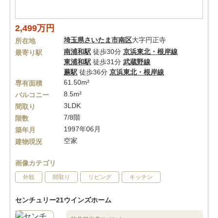
2,499万円
埼玉県
さいたま市南区
大字円正寺
所在地
南浦和駅
徒歩30分
京浜東北・根岸線
最寄り駅
東浦和駅
徒歩31分
武蔵野線
蕨駅
徒歩36分
京浜東北・根岸線
61.50m²
専有面積
8.5m²
バルコニー
3LDK
間取り
7/8階
階数
1997年06月
築年月
空家
建物現況
画像カテゴリ
外観
間取り
リビング
キッチン
センチュリー21ウインズホーム