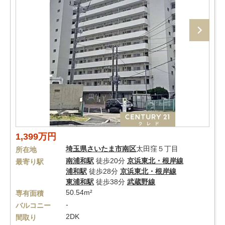
1,399万円
埼玉県
さいたま市南区
太田窪５丁目
所在地
南浦和駅
徒歩20分
京浜東北・根岸線
最寄り駅
浦和駅
徒歩28分
京浜東北・根岸線
東浦和駅
徒歩38分
武蔵野線
50.54m²
専有面積
-
バルコニー
2DK
間取り