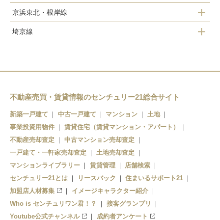
京浜東北・根岸線
武蔵浦和駅
埼京線
南浦和駅
南浦和駅
武蔵浦和駅
中浦和駅
不動産売買・賃貸情報のセンチュリー21総合サイト
新築一戸建て
中古一戸建て
マンション
土地
事業投資用物件
賃貸住宅（賃貸マンション・アパート）
不動産売却査定
中古マンション売却査定
一戸建て・一軒家売却査定
土地売却査定
マンションライブラリー
賃貸管理
店舗検索
センチュリー21とは
リースバック
住まいるサポート21
加盟店人材募集
イメージキャラクター紹介
Who is センチュリワン君！？
接客グランプリ
Youtube公式チャンネル
成約者アンケート