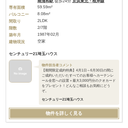
南浦和駅
徒歩24分
京浜東北・根岸線
59.59m²
専有面積
8.08m²
バルコニー
2LDK
間取り
2/7階
階数
1987年02月
築年月
空家
建物現況
センチュリー21埼玉ハウス
物件担当者コメント
【期間限定成約特典】4月1日～6月30日の間に
ご成約いただいたすべてのお客様へカーテンレ
ール全窓への設置＋最大3,000円分のクオカード
をプレゼント！どんなご相談もお気軽にどう
ぞ。
センチュリー21埼玉ハウス
物件を詳しく見る