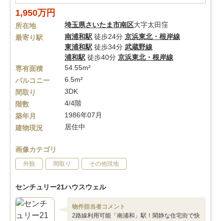
1,950万円
埼玉県
さいたま市南区
大字太田窪
所在地
南浦和駅
徒歩24分
京浜東北・根岸線
最寄り駅
東浦和駅
徒歩34分
武蔵野線
浦和駅
徒歩40分
京浜東北・根岸線
54.55m²
専有面積
6.5m²
バルコニー
3DK
間取り
4/4階
階数
1986年07月
築年月
居住中
建物現況
画像カテゴリ
外観
間取り
その他現地
センチュリー21ハウスウェル
物件担当者コメント
2路線利用可能「南浦和」駅！閑静な住宅街で快