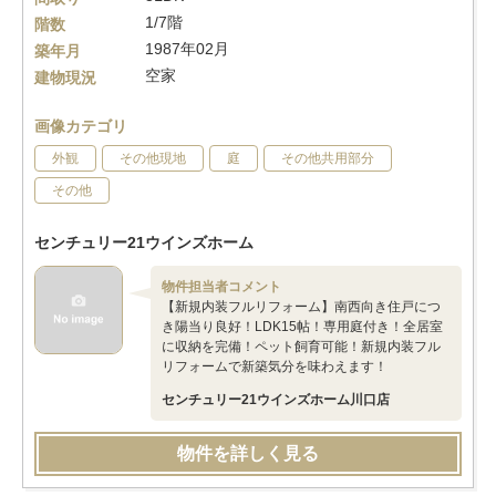
1/7階
階数
1987年02月
築年月
空家
建物現況
画像カテゴリ
外観
その他現地
庭
その他共用部分
その他
センチュリー21ウインズホーム
物件担当者コメント
【新規内装フルリフォーム】南西向き住戸につ
き陽当り良好！LDK15帖！専用庭付き！全居室
に収納を完備！ペット飼育可能！新規内装フル
リフォームで新築気分を味わえます！
センチュリー21ウインズホーム川口店
物件を詳しく見る