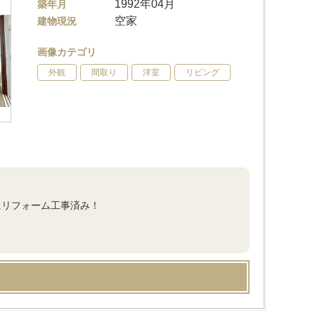
1992年04月
築年月
空家
建物現況
画像カテゴリ
外観
間取り
洋室
リビング
にリフォーム工事済み！