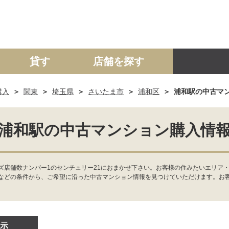
貸す
店舗を探す
購入
関東
埼玉県
さいたま市
浦和区
浦和駅の中古マ
建て
マンション
土地
事業投資用
浦和駅の中古マンション購入情
ズ店舗数ナンバー1のセンチュリー21におまかせ下さい。お客様の住みたいエリア・
などの条件から、ご希望に沿った中古マンション情報を見つけていただけます。お
示