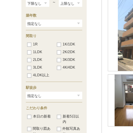
～
築年数
間取り
1R
1K/1DK
1LDK
2K/2DK
2LDK
3K/3DK
3LDK
4K/4DK
4LDK以上
駅徒歩
こだわり条件
本日の新着
新着5日以
内
間取り図あ
外観写真あ