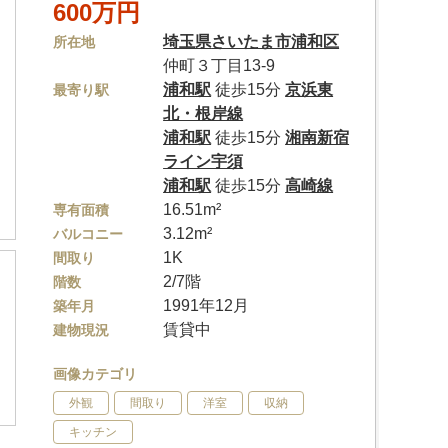
600万円
埼玉県
さいたま市浦和区
所在地
仲町３丁目13-9
浦和駅
徒歩15分
京浜東
最寄り駅
北・根岸線
浦和駅
徒歩15分
湘南新宿
ライン宇須
浦和駅
徒歩15分
高崎線
16.51m²
専有面積
3.12m²
バルコニー
1K
間取り
2/7階
階数
1991年12月
築年月
賃貸中
建物現況
画像カテゴリ
外観
間取り
洋室
収納
キッチン