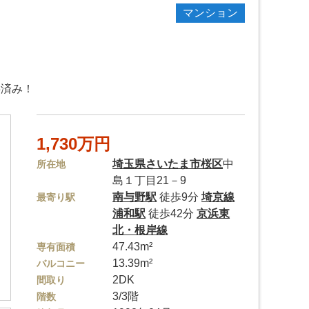
マンション
事済み！
1,730万円
埼玉県
さいたま市桜区
中
所在地
島１丁目21－9
南与野駅
徒歩9分
埼京線
最寄り駅
浦和駅
徒歩42分
京浜東
北・根岸線
47.43m²
専有面積
13.39m²
バルコニー
2DK
間取り
3/3階
階数