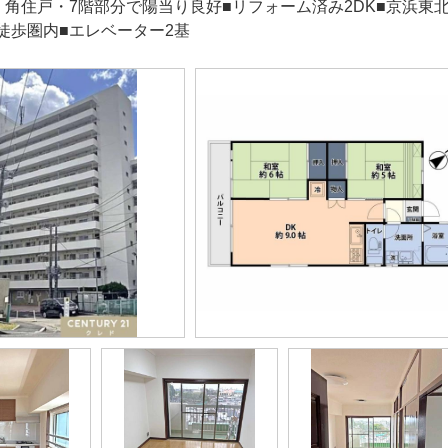
・角住戸・7階部分で陽当り良好■リフォーム済み2DK■京浜東
徒歩圏内■エレベーター2基