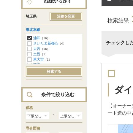
沿線から探す
埼玉県
沿線を変更
検索結果
東北本線
浦和
（16）
チェックし
さいたま新都心
（4）
大宮
（16）
土呂
（1）
東大宮
（1）
蓮田
（3）
白岡
（1）
検索する
新白岡
（3）
久喜
（15）
東鷲宮
（11）
ダイ
条件で絞り込む
【オーナー
価格
ート造の中
～
専有面積