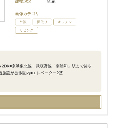
空家
建物現況
画像カテゴリ
外観
間取り
キッチン
リビング
み2DK■京浜東北線・武蔵野線「南浦和」駅まで徒歩
活施設が徒歩圏内■エレベーター2基