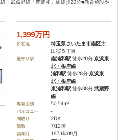
北線・武蔵野線「南浦和」駅徒歩20分■教育施設や
1,399万円
埼玉県
さいたま市南区
太
所在地
田窪５丁目
南浦和駅
徒歩20分
京浜東
最寄り駅
北・根岸線
浦和駅
徒歩28分
京浜東
北・根岸線
東浦和駅
徒歩38分
武蔵野
線
50.54m²
専有面積
-
バルコニー
2DK
間取り
7/12階
階数
1973年09月
築年月