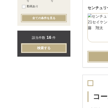
り
り
動画あり
センチュリ
全ての条件を見る
16
該当件数
件
検索する
コー