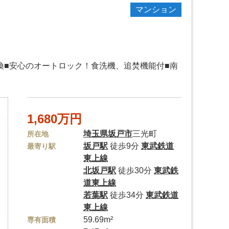
マンション
換■安心のオートロック！食洗機、追焚機能付■南
1,680万円
埼玉県
坂戸市
三光町
所在地
坂戸駅
徒歩9分
東武鉄道
最寄り駅
東上線
北坂戸駅
徒歩30分
東武鉄
道東上線
若葉駅
徒歩34分
東武鉄道
東上線
59.69m²
専有面積