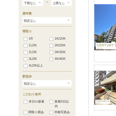
～
築年数
間取り
1R
1K/1DK
1LDK
2K/2DK
2LDK
3K/3DK
3LDK
4K/4DK
4LDK以上
駅徒歩
こだわり条件
本日の新着
新着5日以
内
間取り図あ
外観写真あ