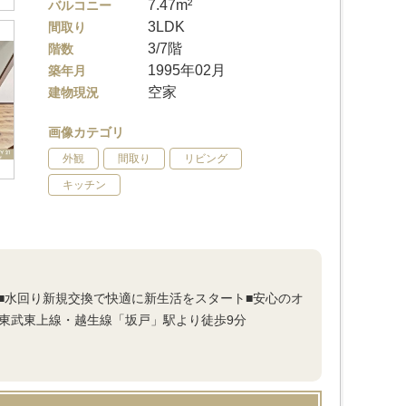
7.47m²
バルコニー
3LDK
間取り
3/7階
階数
1995年02月
築年月
空家
建物現況
画像カテゴリ
外観
間取り
リビング
キッチン
実■水回り新規交換で快適に新生活をスタート■安心のオ
東武東上線・越生線「坂戸」駅より徒歩9分