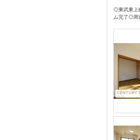
◎東武東上
ム完了◎周