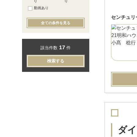
り
り
動画あり
センチュリ
全ての条件を見る
17
該当件数
件
検索する
ダイ