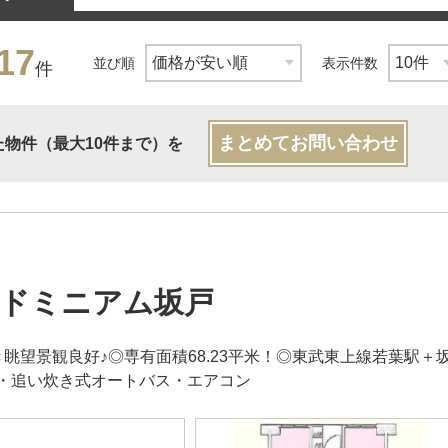
17
並び順
表示件数
件
まとめてお問い合わせ
た物件（最大10件まで）を
ドミニアム坂戸
き眺望景観良好♪◎専有面積68.23平米！◎東武東上線若葉駅
・追い炊き式オートバス・エアコン