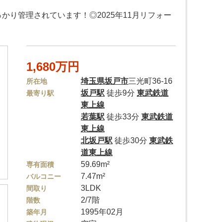
り管理されています！◎2025年11月リフォー
1,680万円
埼玉県
坂戸市
三光町36-16
所在地
坂戸駅
徒歩9分
東武鉄道
最寄り駅
東上線
若葉駅
徒歩33分
東武鉄道
東上線
北坂戸駅
徒歩30分
東武鉄
道東上線
59.69m²
専有面積
7.47m²
バルコニー
3LDK
間取り
2/7階
階数
1995年02月
築年月