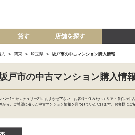
貸す
店舗を探す
購入
関東
埼玉県
坂戸市の中古マンション購入情報
建て
マンション
土地
事業投資用
坂戸市の中古マンション購入情
ンバー1のセンチュリー21におまかせ下さい。お客様の住みたいエリア・条件の中古
件から、ご希望に沿った中古マンション情報を見つけていただけます。お客様にご
示