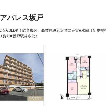
アパレス坂戸
ム済み3LDK！教育機関、商業施設も近隣に充実■水回り新規交
り良好■坂戸駅徒歩9分