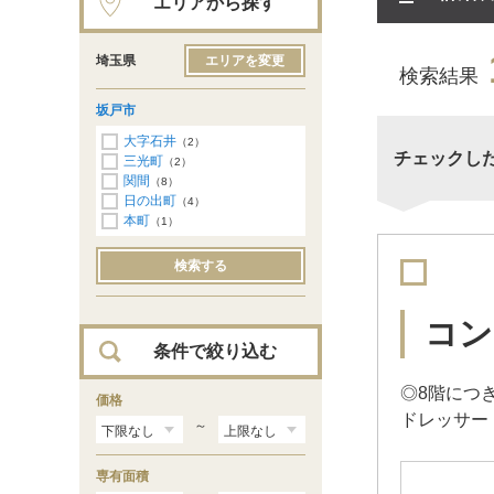
エリアから探す
埼玉県
エリアを変更
検索結果
坂戸市
大字石井
（2）
チェックし
三光町
（2）
関間
（8）
日の出町
（4）
本町
（1）
検索する
コン
条件で絞り込む
◎8階につ
価格
ドレッサー
～
専有面積