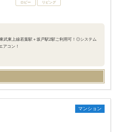
ロビー
リビング
◎東武東上線若葉駅＋坂戸駅2駅ご利用可！◎システム
エアコン！
マンション