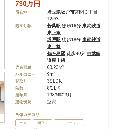
730万円
埼玉県
坂戸市
関間３丁目
所在地
12-53
若葉駅
徒歩16分
東武鉄道
最寄り駅
東上線
坂戸駅
徒歩18分
東武鉄道
東上線
鶴ヶ島駅
徒歩40分
東武鉄
道東上線
68.23m²
専有面積
9m²
バルコニー
3SLDK
間取り
8/11階
階数
1983年09月
築年月
空家
建物現況
画像カテゴリ
外観
間取り
エントランス