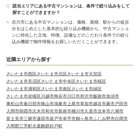
Q.
該当エリアにある中古マンションは、条件で絞り込みをして
探すことができますか？
A.
吉川市にある中古マンションは、価格、面積、駅からの徒歩
分をはじめとした基本的な絞り込み機能から、中古マンショ
ンに特化した立地、特徴、設備などのこだわり条件での絞り
込み機能で物件情報をお探しいただくことができます。
近隣エリアから探す
さいたま市西区
さいたま市北区
さいたま市大宮区
さいたま市見沼区
さいたま市中央区
さいたま市桜区
さいたま市浦和区
さいたま市南区
さいたま市緑区
さいたま市岩槻区
川越市
熊谷市
川口市
所沢市
飯能市
加須市
東松山市
春日部市
狭山市
鴻巣市
上尾市
草加市
越谷市
蕨市
戸田市
入間市
朝霞市
志木市
和光市
新座市
桶川市
久喜市
北本市
八潮市
富士見市
三郷市
蓮田市
坂戸市
幸手市
鶴ヶ島市
ふじみ野市
白岡市
入間郡三芳町
北葛飾郡杉戸町