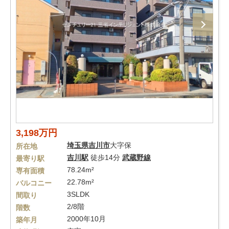
3,198万円
埼玉県
吉川市
大字保
所在地
吉川駅
徒歩14分
武蔵野線
最寄り駅
78.24m²
専有面積
22.78m²
バルコニー
3SLDK
間取り
2/8階
階数
2000年10月
築年月