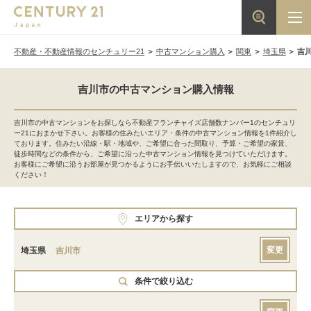
不動産・不動産情報のセンチュリー21
中古マンション購入
関東
埼玉県
吉
吉川市の中古マンション購入情報
吉川市の中古マンションをお探しなら不動産フランチャイズ店舗数ナンバー1のセンチュリ
ー21におまかせ下さい。お客様の住みたいエリア・条件の中古マンション情報を1件紹介し
ております。住みたい沿線・駅・地域や、ご希望に合った間取り、予算・ご希望の家賃、
徒歩時間などの条件から、ご希望に沿った中古マンション情報を見つけていただけます。
お客様にご希望に沿うお部屋が見つかるようにお手伝いいたしますので、お気軽にご相談
ください！
エリアから探す
変更
埼玉県
吉川市
条件で絞り込む