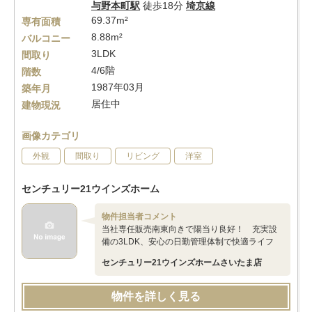
与野本町駅
徒歩18分
埼京線
69.37m²
専有面積
8.88m²
バルコニー
3LDK
間取り
4/6階
階数
1987年03月
築年月
居住中
建物現況
画像カテゴリ
外観
間取り
リビング
洋室
センチュリー21ウインズホーム
物件担当者コメント
当社専任販売南東向きで陽当り良好！ 充実設
備の3LDK、安心の日勤管理体制で快適ライフ
センチュリー21ウインズホームさいたま店
物件を詳しく見る