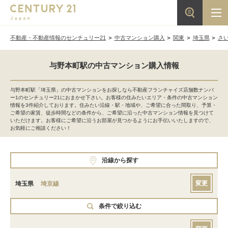
不動産・不動産情報のセンチュリー21
中古マンション購入
関東
埼玉県
さ
与野本町駅の中古マンション購入情報
与野本町駅「埼玉県」の中古マンションをお探しなら不動産フランチャイズ店舗数ナンバ
ー1のセンチュリー21におまかせ下さい。お客様の住みたいエリア・条件の中古マンション
情報を3件紹介しております。住みたい沿線・駅・地域や、ご希望に合った間取り、予算・
ご希望の家賃、徒歩時間などの条件から、ご希望に沿った中古マンション情報を見つけて
いただけます。お客様にご希望に沿うお部屋が見つかるようにお手伝いいたしますので、
お気軽にご相談ください！
沿線から探す
変更
埼玉県
埼京線
条件で絞り込む