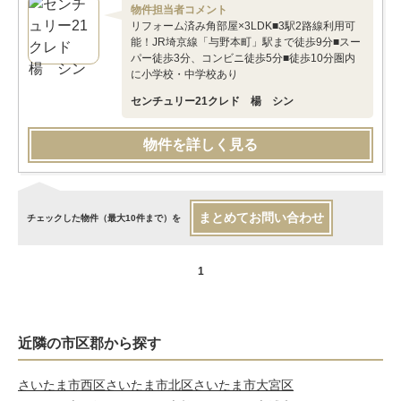
物件担当者コメント
リフォーム済み角部屋×3LDK■3駅2路線利用可
能！JR埼京線「与野本町」駅まで徒歩9分■スー
パー徒歩3分、コンビニ徒歩5分■徒歩10分圏内
に小学校・中学校あり
センチュリー21クレド 楊 シン
物件を詳しく見る
まとめてお問い合わせ
チェックした物件（最大10件まで）を
1
近隣の市区郡から探す
さいたま市西区
さいたま市北区
さいたま市大宮区