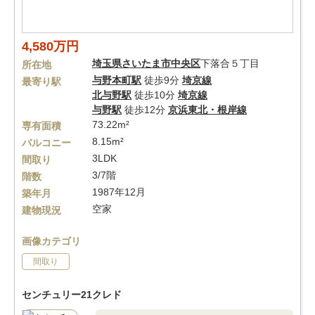
4,580万円
埼玉県
さいたま市中央区
下落合５丁目
所在地
与野本町駅
徒歩9分
埼京線
最寄り駅
北与野駅
徒歩10分
埼京線
与野駅
徒歩12分
京浜東北・根岸線
73.22m²
専有面積
8.15m²
バルコニー
3LDK
間取り
3/7階
階数
1987年12月
築年月
空家
建物現況
画像カテゴリ
間取り
センチュリー21クレド