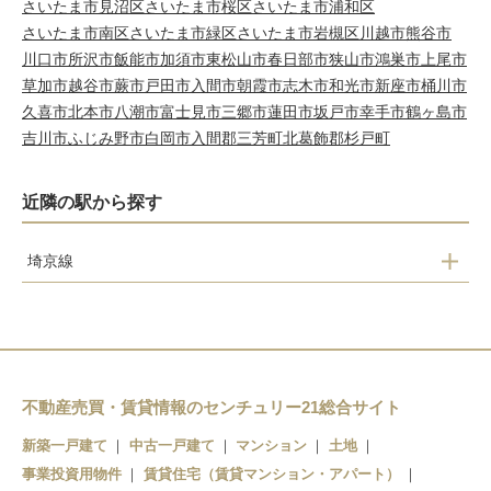
さいたま市見沼区
さいたま市桜区
さいたま市浦和区
さいたま市南区
さいたま市緑区
さいたま市岩槻区
川越市
熊谷市
川口市
所沢市
飯能市
加須市
東松山市
春日部市
狭山市
鴻巣市
上尾市
草加市
越谷市
蕨市
戸田市
入間市
朝霞市
志木市
和光市
新座市
桶川市
久喜市
北本市
八潮市
富士見市
三郷市
蓮田市
坂戸市
幸手市
鶴ヶ島市
吉川市
ふじみ野市
白岡市
入間郡三芳町
北葛飾郡杉戸町
近隣の駅から探す
埼京線
中浦和
南与野
与野本町
北与野
不動産売買・賃貸情報のセンチュリー21総合サイト
大宮
新築一戸建て
中古一戸建て
マンション
土地
事業投資用物件
賃貸住宅（賃貸マンション・アパート）