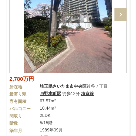
2,780万円
埼玉県
さいたま市中央区
鈴谷７丁目
所在地
与野本町駅
徒歩12分
埼京線
最寄り駅
67.57m²
専有面積
10.44m²
バルコニー
2LDK
間取り
5/15階
階数
1989年09月
築年月