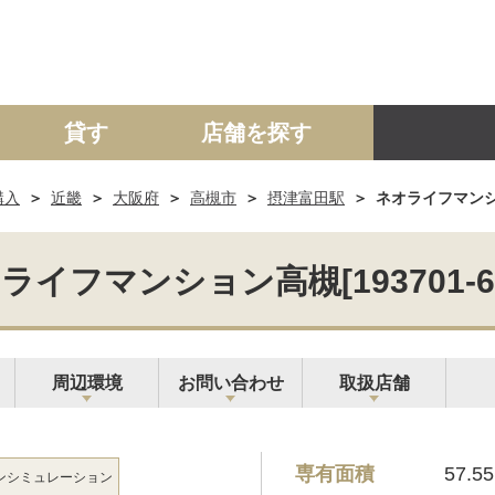
貸す
店舗を探す
購入
近畿
大阪府
高槻市
摂津富田駅
ネオライフマンション
建て
マンション
土地
事業投資用
ライフマンション高槻[193701-66
周辺環境
お問い合わせ
取扱店舗
専有面積
57.5
ン
シミュレーション