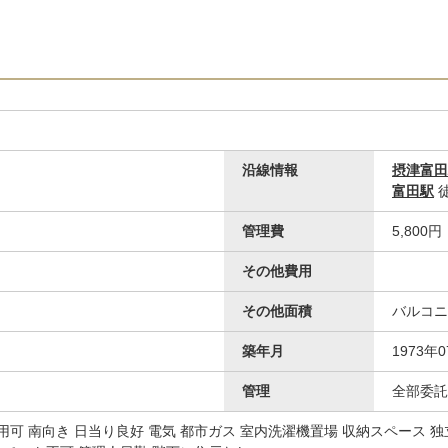
沿線情報
摂津富田
富田駅
徒
管理費
5,800円
玄関
その他費用
その他面積
バルコニ
築年月
1973年
管理
全部委託
用可 南向き 日当り良好 電気 都市ガス 室内洗濯機置場 収納スペース 独