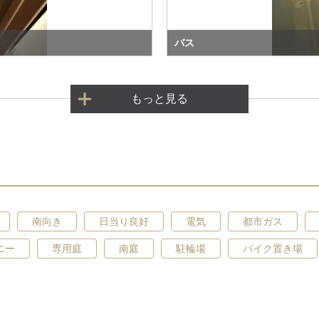
バス
もっと見る
南向き
日当り良好
電気
都市ガス
ニー
専用庭
南庭
駐輪場
バイク置き場