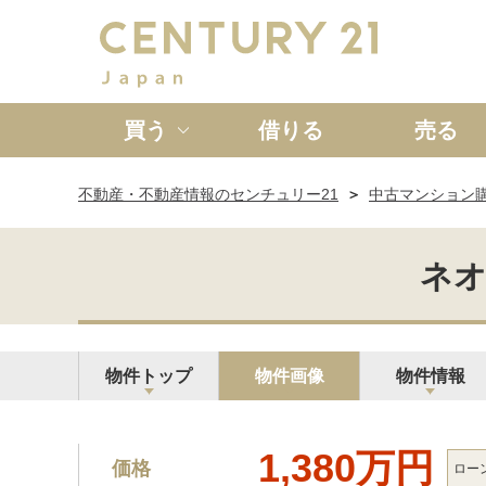
買う
借りる
売る
不動産・不動産情報のセンチュリー21
中古マンション
新築一戸建て
中古一戸
ネオ
物件トップ
物件画像
物件情報
1,380万円
価格
ロー