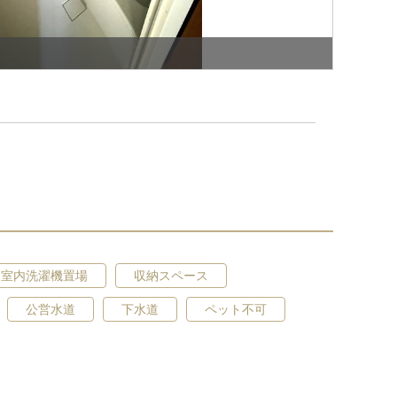
室内洗濯機置場
収納スペース
和室
公営水道
下水道
ペット不可