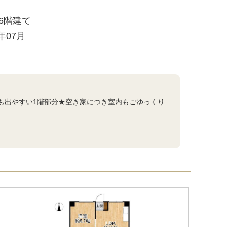
/ 6階建て
3年07月
も出やすい1階部分★空き家につき室内もごゆっくり