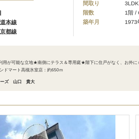
間取り
3LDK
階数
1階 
目
築年月
197
道本線
京都線
線利用が可能な立地★南側にテラス＆専用庭★階下に住戸がなく、お外に
ンドマート高槻氷室店：約650ｍ
シーズ 山口 貴大