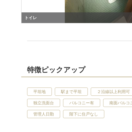
トイレ
特徴ピックアップ
平坦地
駅まで平坦
２沿線以上利用可
独立洗面台
バルコニー有
南面バルコ
管理人日勤
階下に住戸なし