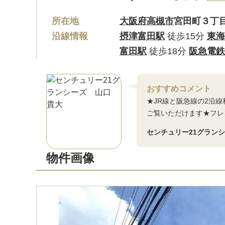
所在地
大阪府高槻市
宮田町３丁
沿線情報
摂津富田駅
徒歩15分
東海
富田駅
徒歩18分
阪急電鉄
おすすめコメント
★JR線と阪急線の2沿
ご覧いただけます★フレ
センチュリー21グラン
物件画像