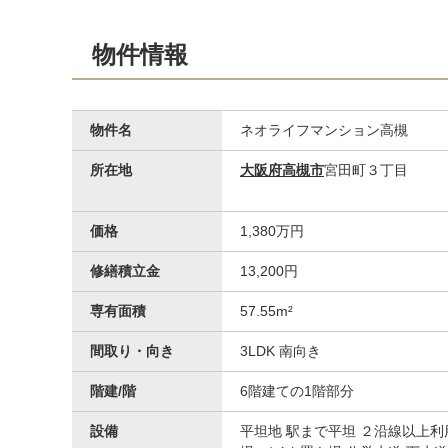
物件情報
物件名
ネオライフマンション高槻
所在地
大阪府高槻市
宮田町３丁目
価格
1,380万円
子供部屋
修繕積立金
13,200円
専有面積
57.55m²
間取り・向き
3LDK 南向き
階建/階
6階建ての1階部分
設備
平坦地 駅まで平坦 ２沿線以上利