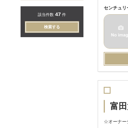
センチュリ
47
該当件数
件
検索する
富田
☆オーナー