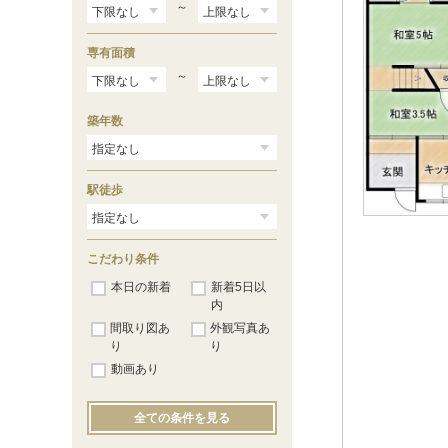
～
専有面積
～
築年数
駅徒歩
こだわり条件
本日の新着
新着5日以
内
間取り図あ
外観写真あ
り
り
動画あり
全ての条件を見る