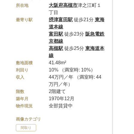
大阪府
高槻市
津之江町１
所在地
丁目
摂津富田駅
徒歩21分
東海
最寄り駅
道本線
富田駅
徒歩23分
阪急電鉄
京都線
高槻駅
徒歩25分
東海道本
線
41.48m²
敷地面積
10% （満室時: 10%）
利回り
44万円／年 （満室時: 44
収入
万円／年）
2階建て
階数
1970年12月
築年月
全部賃貸中
物件現況
画像カテゴリ
間取り