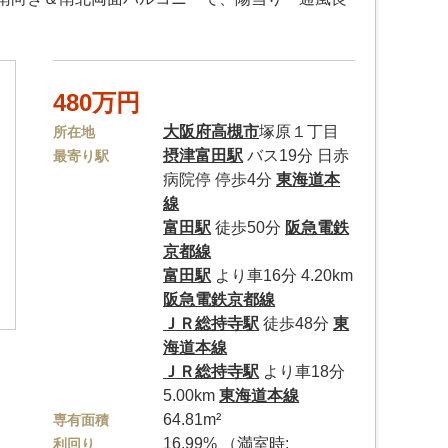
480万円
大阪府
高槻市
塚原１丁目
所在地
摂津富田駅
バス19分 日赤
最寄り駅
病院停 停歩4分
東海道本
線
富田駅
徒歩50分
阪急電鉄
京都線
富田駅
より車16分 4.20km
阪急電鉄京都線
ＪＲ総持寺駅
徒歩48分
東
海道本線
ＪＲ総持寺駅
より車18分
5.00km
東海道本線
64.81m²
専有面積
16.99% （満室時:
利回り