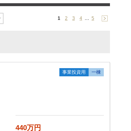
1
2
3
4
…
5
事業投資用
一棟
440万円