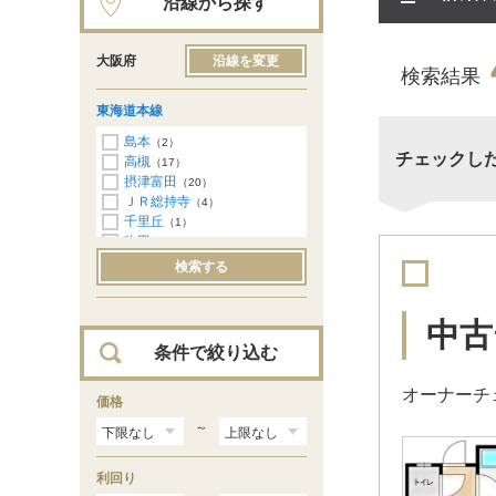
沿線から探す
大阪府
沿線を変更
検索結果
東海道本線
島本
（2）
チェックし
高槻
（17）
摂津富田
（20）
ＪＲ総持寺
（4）
千里丘
（1）
吹田
（1）
東淀川
（3）
検索する
新大阪
（5）
大阪
（2）
塚本
（6）
中古
条件で絞り込む
オーナーチ
価格
～
利回り