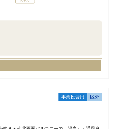
間取り
事業投資用
区分
南向き＆南北両面バルコニーで、陽当り・通風良