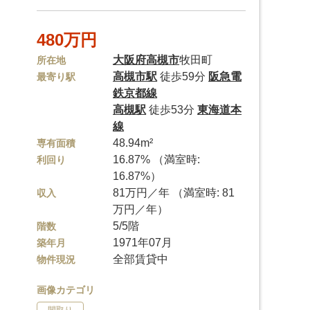
480万円
大阪府
高槻市
牧田町
所在地
高槻市駅
徒歩59分
阪急電
最寄り駅
鉄京都線
高槻駅
徒歩53分
東海道本
線
48.94m²
専有面積
16.87% （満室時:
利回り
16.87%）
81万円／年 （満室時: 81
収入
万円／年）
5/5階
階数
1971年07月
築年月
全部賃貸中
物件現況
画像カテゴリ