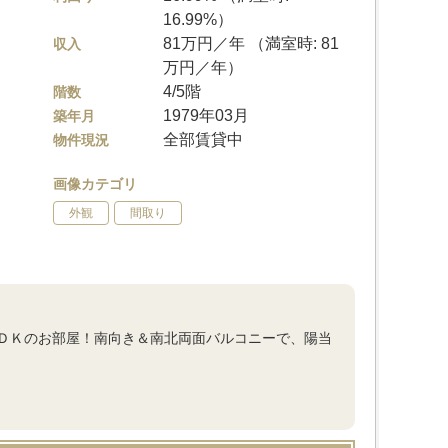
16.99%）
81万円／年 （満室時: 81
収入
万円／年）
4/5階
階数
1979年03月
築年月
全部賃貸中
物件現況
画像カテゴリ
外観
間取り
ＤＫのお部屋！南向き＆南北両面バルコニーで、陽当