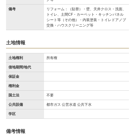
備考
リフォーム：（貼替）・壁、天井クロス・洗面、
トイレ、土間CF・カーペット・キッチンパネル
シート等（その他）・内装塗装・トイレドアノブ
交換・ハウスクリーニング等
土地情報
土地権利
所有権
借地期間/地代
保証金
権利金
国土法
不要
公共設備
都市ガス 公営水道 公共下水
学区
備考情報