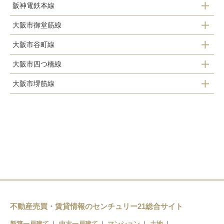
阪神電鉄本線
大阪梅田駅
中津駅
大阪市御堂筋線
大阪梅田駅
中津駅
大阪市谷町線
中津駅
大阪市四つ橋線
天神橋筋六丁目駅
梅田駅
大阪市堺筋線
西梅田駅
中崎町駅
天神橋筋六丁目駅
東梅田駅
扇町駅
南森町駅
南森町駅
不動産売買・賃貸情報のセンチュリー21総合サイト
新築一戸建て
中古一戸建て
マンション
土地