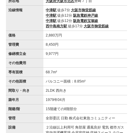
所在地
大阪府大阪市北区
豊崎７丁目
沿線情報
中津駅
徒歩7分
大阪市御堂筋線
中津駅
徒歩12分
阪急電鉄神戸線
中津駅
徒歩12分
阪急電鉄宝塚線
西中島南方駅
徒歩17分
大阪市御堂筋線
価格
2,880万円
管理費
8,450円
修繕積立金
9,977円
その他費用
専有面積
68.7m²
その他面積
バルコニー面積：8.85m²
間取り・向き
2LDK 西向き
築年月
1979年04月
階建/階
15階建ての8階部分
管理
全部委託 日勤 株式会社東急コミュニティー
設備
２沿線以上利用可 角部屋 通風良好 電気 都市ガス
室内洗濯機置場 全居室収納 収納スペース クロー