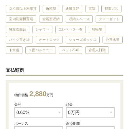
２沿線以上利用可
角部屋
通風良好
電気
都市ガス
室内洗濯機置場
全居室収納
収納スペース
クローゼット
独立洗面台
シャワー
エレベーター有
駐輪場
バイク置き場
オートロック
シューズボックス
公営水道
下水道
２面バルコニー
ペット不可
管理人日勤
支払額例
2,880
物件価格
万円
金利
頭金
ボーナス
返済期間