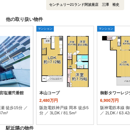
センチュリー21ランド阿波座店 三澤 裕史
他の取り扱い物件
マンション
マンション
宮塩瀬弐番館
本山コープ
御影タワーレジ
2,480万円
6,900万円
瀬 徒歩15分 ／
阪急電鉄神戸線 岡本 徒歩5
阪神電鉄本線 御
37m²
分 ／ 3LDK / 81.5m²
／ 2LDK / 63.42
駅近隣の物件