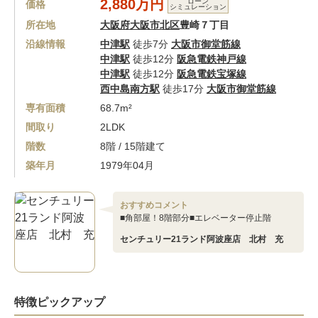
2,880万円
ローン
価格
シミュレーション
所在地
大阪府大阪市北区
豊崎７丁目
沿線情報
中津駅
徒歩7分
大阪市御堂筋線
中津駅
徒歩12分
阪急電鉄神戸線
中津駅
徒歩12分
阪急電鉄宝塚線
西中島南方駅
徒歩17分
大阪市御堂筋線
専有面積
68.7m²
間取り
2LDK
階数
8階 / 15階建て
築年月
1979年04月
おすすめコメント
■角部屋！8階部分■エレベーター停止階
センチュリー21ランド阿波座店 北村 充
特徴ピックアップ