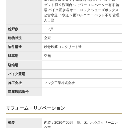
ゼット 独立洗面台 シャワー エレベーター有 駐輪
場 バイク置き場 オートロック シューズボックス
公営水道 下水道 ２面バルコニー ペット不可 管理
人日勤
総戸数
117戸
建物状況
空家
物件構造
鉄骨鉄筋コンクリート造
駐車場
空無
駐輪場
バイク置場
施工会社
フジタ工業株式会社
建築確認番号
リフォーム・リノベーション
概要
内装：2026年05月 壁、床、ハウスクリーニン
グ等