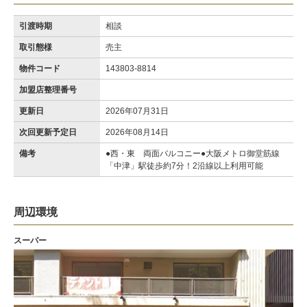
引渡時期
相談
取引態様
売主
物件コード
143803-8814
加盟店整理番号
更新日
2026年07月31日
次回更新予定日
2026年08月14日
備考
●西・東 両面バルコニー●大阪メトロ御堂筋線
「中津」駅徒歩約7分！2沿線以上利用可能
周辺環境
スーパー