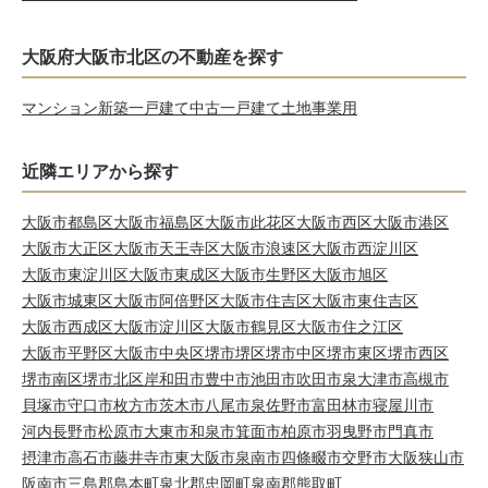
大阪府大阪市北区の不動産を探す
マンション
新築一戸建て
中古一戸建て
土地
事業用
近隣エリアから探す
大阪市都島区
大阪市福島区
大阪市此花区
大阪市西区
大阪市港区
大阪市大正区
大阪市天王寺区
大阪市浪速区
大阪市西淀川区
大阪市東淀川区
大阪市東成区
大阪市生野区
大阪市旭区
大阪市城東区
大阪市阿倍野区
大阪市住吉区
大阪市東住吉区
大阪市西成区
大阪市淀川区
大阪市鶴見区
大阪市住之江区
大阪市平野区
大阪市中央区
堺市堺区
堺市中区
堺市東区
堺市西区
堺市南区
堺市北区
岸和田市
豊中市
池田市
吹田市
泉大津市
高槻市
貝塚市
守口市
枚方市
茨木市
八尾市
泉佐野市
富田林市
寝屋川市
河内長野市
松原市
大東市
和泉市
箕面市
柏原市
羽曳野市
門真市
摂津市
高石市
藤井寺市
東大阪市
泉南市
四條畷市
交野市
大阪狭山市
阪南市
三島郡島本町
泉北郡忠岡町
泉南郡熊取町