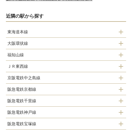
近隣の駅から探す
東海道本線
大阪環状線
大阪駅
福知山線
大阪駅
ＪＲ東西線
大阪駅
天満駅
京阪電鉄中之島線
大阪天満宮駅
大阪駅
阪急電鉄京都線
なにわ橋駅
北新地駅
阪急電鉄千里線
大阪梅田駅
大江橋駅
阪急電鉄神戸線
天神橋筋六丁目駅
渡辺橋駅
阪急電鉄宝塚線
大阪梅田駅
中之島駅