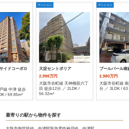
マンション
マンション
サイドコーポＤ
大淀セントポリア
ブールバール南
2,998万円
2,980万円
大阪市谷町線 天神橋筋六丁
大阪市谷町線 南
目 徒歩12分 ／ 2LDK /
分 ／ 3LDK / 63
戸線 中津 徒歩
56.32m²
K / 69.85m²
最寄りの駅から物件を探す
大阪市御堂筋線 中津駅
阪急電鉄神戸線 中津駅