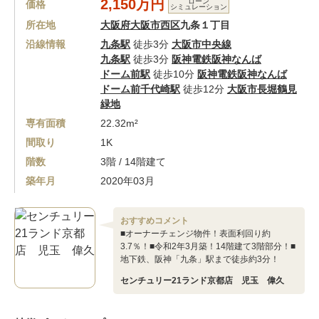
2,150万円
ローン
価格
シミュレーション
所在地
大阪府大阪市西区
九条１丁目
沿線情報
九条駅
徒歩3分
大阪市中央線
九条駅
徒歩3分
阪神電鉄阪神なんば
ドーム前駅
徒歩10分
阪神電鉄阪神なんば
ドーム前千代崎駅
徒歩12分
大阪市長堀鶴見
緑地
専有面積
22.32m²
間取り
1K
階数
3階 / 14階建て
築年月
2020年03月
おすすめコメント
■オーナーチェンジ物件！表面利回り約
3.7％！■令和2年3月築！14階建て3階部分！■
地下鉄、阪神「九条」駅まで徒歩約3分！
センチュリー21ランド京都店 児玉 偉久