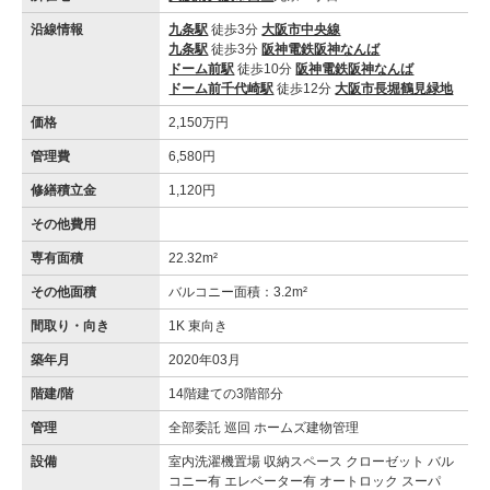
沿線情報
九条駅
徒歩3分
大阪市中央線
九条駅
徒歩3分
阪神電鉄阪神なんば
ドーム前駅
徒歩10分
阪神電鉄阪神なんば
ドーム前千代崎駅
徒歩12分
大阪市長堀鶴見緑地
価格
2,150万円
管理費
6,580円
修繕積立金
1,120円
その他費用
専有面積
22.32m²
その他面積
バルコニー面積：3.2m²
間取り・向き
1K 東向き
築年月
2020年03月
階建/階
14階建ての3階部分
管理
全部委託 巡回 ホームズ建物管理
設備
室内洗濯機置場 収納スペース クローゼット バル
コニー有 エレベーター有 オートロック スーパ