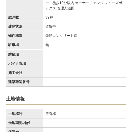
ー 徒歩10分以内 オーナーチェンジ シューズボ
ックス 管理人巡回
総戸数
39戸
建物状況
賃貸中
物件構造
鉄筋コンクリート造
駐車場
無
駐輪場
バイク置場
施工会社
建築確認番号
土地情報
土地権利
所有権
借地期間/地代