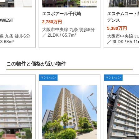
エスポアール千代崎
エステムコート
DWEST
デンス
2,780万円
5,380万円
大阪市中央線 九条 徒歩8分
／ 2LDK / 65.7m²
線 九条 徒歩6分
大阪市中央線 九
53.68m²
／ 3LDK / 65.11
この物件と価格が近い物件
マンション
マンション