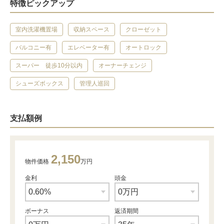
特徴ピックアップ
室内洗濯機置場
収納スペース
クローゼット
バルコニー有
エレベーター有
オートロック
スーパー 徒歩10分以内
オーナーチェンジ
シューズボックス
管理人巡回
支払額例
2,150
物件価格
万円
金利
頭金
ボーナス
返済期間