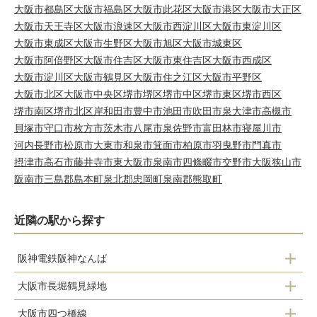
大阪市都島区
大阪市福島区
大阪市此花区
大阪市港区
大阪市大正区
大阪市天王寺区
大阪市浪速区
大阪市西淀川区
大阪市東淀川区
大阪市東成区
大阪市生野区
大阪市旭区
大阪市城東区
大阪市阿倍野区
大阪市住吉区
大阪市東住吉区
大阪市西成区
大阪市淀川区
大阪市鶴見区
大阪市住之江区
大阪市平野区
大阪市北区
大阪市中央区
堺市堺区
堺市中区
堺市東区
堺市西区
堺市南区
堺市北区
岸和田市
豊中市
池田市
吹田市
泉大津市
高槻市
貝塚市
守口市
枚方市
茨木市
八尾市
泉佐野市
富田林市
寝屋川市
河内長野市
松原市
大東市
和泉市
箕面市
柏原市
羽曳野市
門真市
摂津市
高石市
藤井寺市
東大阪市
泉南市
四條畷市
交野市
大阪狭山市
阪南市
三島郡島本町
泉北郡忠岡町
泉南郡熊取町
近隣の駅から探す
阪神電鉄阪神なんば
大阪市長堀鶴見緑地
ドーム前駅
大阪市四つ橋線
ドーム前千代崎駅