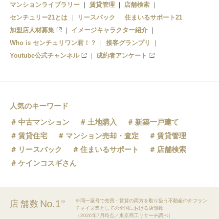
マンションライブラリー
賃貸管理
店舗検索
センチュリー21とは
リースバック
住まいるサポート21
加盟店人材募集
イメージキャラクター紹介
Who is センチュリワン君！？
接客グランプリ
Youtube公式チャンネル
成約者アンケート
人気のキーワード
中古マンション
土地購入
新築一戸建て
賃貸住宅
マンション売却・査定
賃貸管理
リースバック
住まいるサポート
店舗検索
ケインコスギさん
※同一屋号で売買・賃貸の両方を取り扱う不動産仲介フラン
No.1
店舗数
※
チャイズ業としての全国における店舗数
（2026年7月時点／東京商工リサーチ調べ）