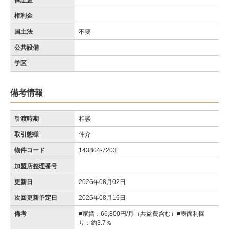
保証金
権利金
国土法
不要
公共設備
学区
備考情報
引渡時期
相談
取引態様
仲介
物件コード
143804-7203
加盟店整理番号
更新日
2026年08月02日
次回更新予定日
2026年08月16日
備考
■家賃：66,800円/月（共益費含む）■表面利回
り：約3.7％