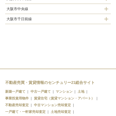
九条駅
大阪市中央線
肥後橋駅
西長堀駅
大阪市千日前線
九条駅
四ツ橋駅
西大橋駅
阿波座駅
阿波座駅
西長堀駅
不動産売買・賃貸情報のセンチュリー21総合サイト
新築一戸建て
中古一戸建て
マンション
土地
事業投資用物件
賃貸住宅（賃貸マンション・アパート）
不動産売却査定
中古マンション売却査定
一戸建て・一軒家売却査定
土地売却査定