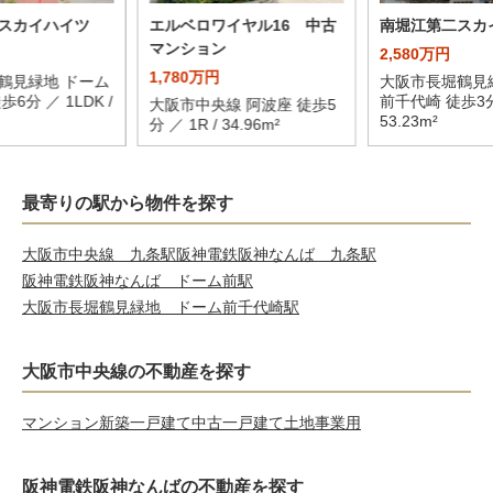
スカイハイツ
エルベロワイヤル16 中古
南堀江第二スカ
マンション
2,580万円
1,780万円
鶴見緑地 ドーム
大阪市長堀鶴見
6分 ／ 1LDK /
前千代崎 徒歩3分 
大阪市中央線 阿波座 徒歩5
53.23m²
分 ／ 1R / 34.96m²
最寄りの駅から物件を探す
大阪市中央線 九条駅
阪神電鉄阪神なんば 九条駅
阪神電鉄阪神なんば ドーム前駅
大阪市長堀鶴見緑地 ドーム前千代崎駅
大阪市中央線の不動産を探す
マンション
新築一戸建て
中古一戸建て
土地
事業用
阪神電鉄阪神なんばの不動産を探す