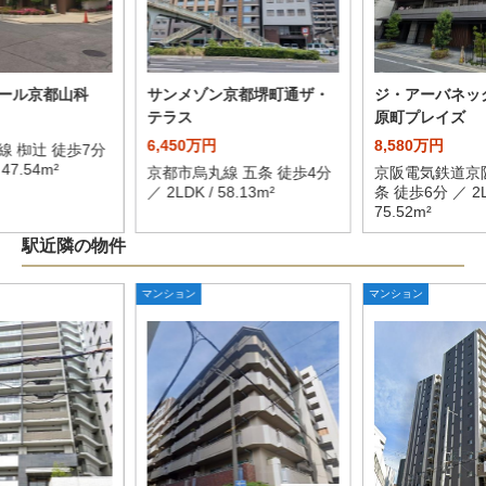
ール京都山科
サンメゾン京都堺町通ザ・
ジ・アーバネッ
テラス
原町プレイズ
6,450万円
8,580万円
線 椥辻 徒歩7分
 47.54m²
京都市烏丸線 五条 徒歩4分
京阪電気鉄道京
／ 2LDK / 58.13m²
条 徒歩6分 ／ 2L
75.52m²
駅近隣の物件
マンション
マンション