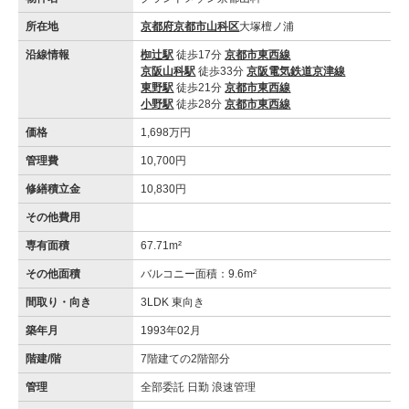
所在地
京都府京都市山科区
大塚檀ノ浦
沿線情報
椥辻駅
徒歩17分
京都市東西線
京阪山科駅
徒歩33分
京阪電気鉄道京津線
東野駅
徒歩21分
京都市東西線
小野駅
徒歩28分
京都市東西線
価格
1,698万円
管理費
10,700円
修繕積立金
10,830円
その他費用
専有面積
67.71m²
その他面積
バルコニー面積：9.6m²
間取り・向き
3LDK 東向き
築年月
1993年02月
階建/階
7階建ての2階部分
管理
全部委託 日勤 浪速管理