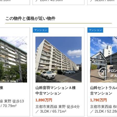
この物件と価格が近い物件
マンション
マンション
棟
山科音羽マンションＡ棟
山科セントラル
中古マンション
古マンション
1,890万円
1,790万円
 東野 徒歩13
/ 70.79m²
京都市東西線 東野 徒歩4分
京都市東西線 椥
／ 3LDK / 65.71m²
／ 2LDK / 52.28