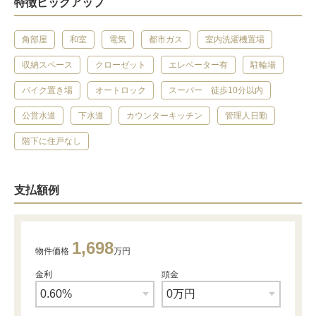
特徴ピックアップ
角部屋
和室
電気
都市ガス
室内洗濯機置場
収納スペース
クローゼット
エレベーター有
駐輪場
バイク置き場
オートロック
スーパー 徒歩10分以内
公営水道
下水道
カウンターキッチン
管理人日勤
階下に住戸なし
支払額例
1,698
物件価格
万円
金利
頭金