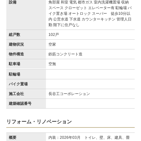
設備
角部屋 和室 電気 都市ガス 室内洗濯機置場 収納
スペース クローゼット エレベーター有 駐輪場 バ
イク置き場 オートロック スーパー 徒歩10分以
内 公営水道 下水道 カウンターキッチン 管理人日
勤 階下に住戸なし
総戸数
102戸
建物状況
空家
物件構造
鉄筋コンクリート造
駐車場
空無
駐輪場
バイク置場
施工会社
長谷工コーポレーション
建築確認番号
リフォーム・リノベーション
概要
内装：2026年03月 トイレ、壁、床、建具、畳