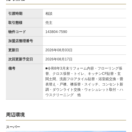
引渡時期
相談
取引態様
売主
物件コード
143804-7590
加盟店整理番号
更新日
2026年08月03日
次回更新予定日
2026年08月17日
備考
■令和8年3月末リフォーム内容・フローリング張
替、クロス張替・トイレ、キッチンCF貼替・玄
関土間、洗面フロアタイル貼替・浴室鏡交換・畳
表替え・戸襖、襖張替・スイッチ、コンセント新
調・ダウンライト交換・ウォシュレット取付・ハ
ウスクリーニング 他
周辺環境
スーパー