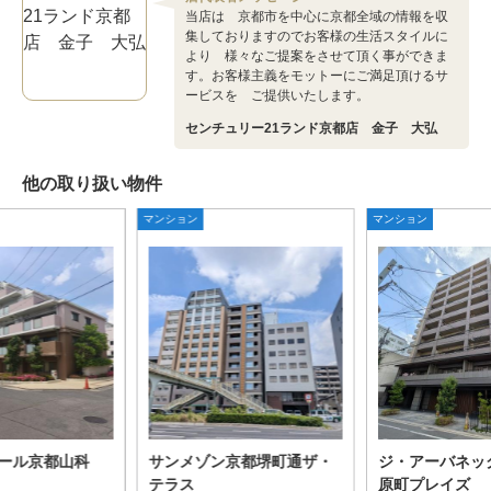
当店は 京都市を中心に京都全域の情報を収
集しておりますのでお客様の生活スタイルに
より 様々なご提案をさせて頂く事ができま
す。お客様主義をモットーにご満足頂けるサ
ービスを ご提供いたします。
センチュリー21ランド京都店 金子 大弘
他の取り扱い物件
マンション
マンション
ール京都山科
サンメゾン京都堺町通ザ・
ジ・アーバネッ
テラス
原町プレイズ