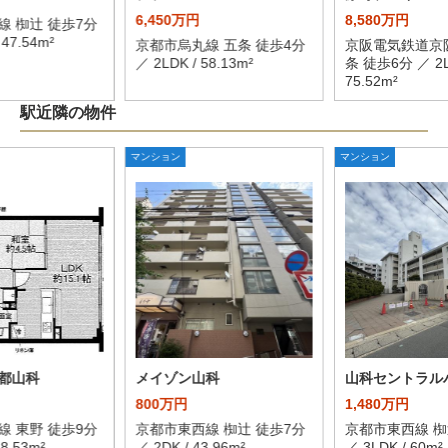
6,450万円
8,580万円
線 椥辻 徒歩7分
 47.54m²
京都市烏丸線 五条 徒歩4分
京阪電気鉄道京
／ 2LDK / 58.13m²
条 徒歩6分 ／ 2L
75.52m²
駅近隣の物件
マンション
マンション
都山科
メイゾン山科
山科セントラル
800万円
1,480万円
線 東野 徒歩9分
京都市東西線 椥辻 徒歩7分
京都市東西線 椥
68.53m²
／ 2DK / 43.96m²
／ 3LDK / 60m²