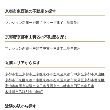
京都市東西線の不動産を探す
マンション
新築一戸建て
中古一戸建て
土地
事業用
京都府京都市山科区の不動産を探す
マンション
新築一戸建て
中古一戸建て
土地
事業用
近隣エリアから探す
京都市北区
京都市上京区
京都市左京区
京都市中京区
京都市東山区
京都市下京区
京都市南区
京都市右京区
京都市伏見区
京都市西京区
宇治市
亀岡市
城陽市
向日市
長岡京市
八幡市
京田辺市
南丹市
木津川市
乙訓郡大山崎町
近隣の駅から探す