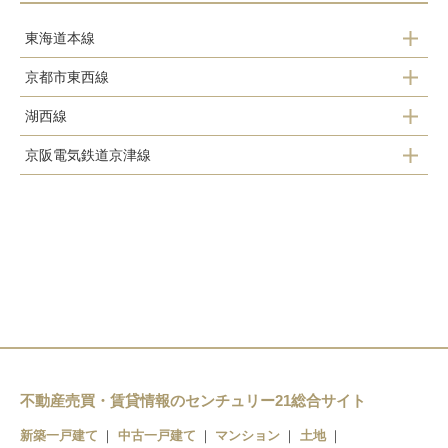
東海道本線
京都市東西線
山科駅
湖西線
御陵駅
京阪電気鉄道京津線
山科駅
山科駅
御陵駅
東野駅
京阪山科駅
椥辻駅
四宮駅
小野駅
不動産売買・賃貸情報のセンチュリー21総合サイト
新築一戸建て
中古一戸建て
マンション
土地