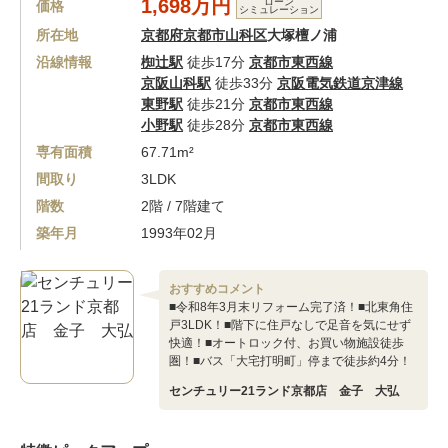
1,698万円
ローン
価格
シミュレーション
所在地
京都府京都市山科区
大塚檀ノ浦
沿線情報
椥辻駅
徒歩17分
京都市東西線
京阪山科駅
徒歩33分
京阪電気鉄道京津線
東野駅
徒歩21分
京都市東西線
小野駅
徒歩28分
京都市東西線
専有面積
67.71m²
間取り
3LDK
階数
2階 / 7階建て
築年月
1993年02月
おすすめコメント
■令和8年3月末リフォーム完了済！■北東角住
戸3LDK！■階下に住戸なしで足音を気にせず
快適！■オートロック付、お買い物施設徒歩
圏！■バス「大宅打明町」停まで徒歩約4分！
センチュリー21ランド京都店 金子 大弘