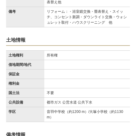
表替え他
備考
リフォーム：・浴室鏡交換・畳表替え・スイッ
チ、コンセント新調・ダウンライト交換・ウォシ
ュレット取付・ハウスクリーニング 他
土地情報
土地権利
所有権
借地期間/地代
保証金
権利金
国土法
不要
公共設備
都市ガス 公営水道 公共下水
学区
音羽中学校（約1200 m）/大塚小学校（約1130
m）
備考情報