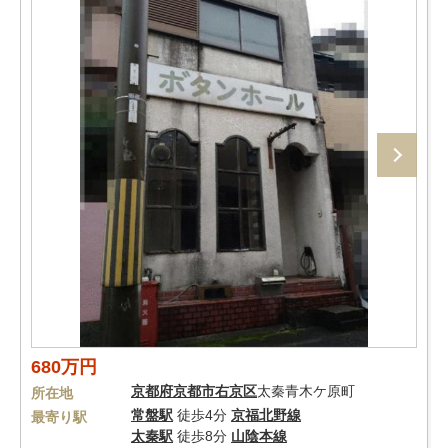
680万円
京都府
京都市右京区
太秦青木ケ原町
所在地
常盤駅
徒歩4分
京福北野線
最寄り駅
太秦駅
徒歩8分
山陰本線