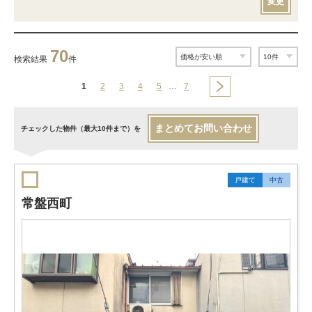
変更
70
検索結果
件
1
2
3
4
5
…
7
まとめてお問い合わせ
チェックした物件（最大10件まで）を
戸建て
中古
常盤西町