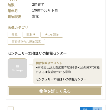
2階建て
階数
1960年05月下旬
築年月
空家
建物現況
画像カテゴリ
外観
間取り
その他現地
前面道路含む現地写真
センチュリー21住まいの情報センター
物件担当者コメント
■京福嵐山線太秦広隆寺駅歩8分■1台駐車可(車種
による)■収益物件にも最適
センチュリー21住まいの情報センター
物件を詳しく見る
戸建て
中古