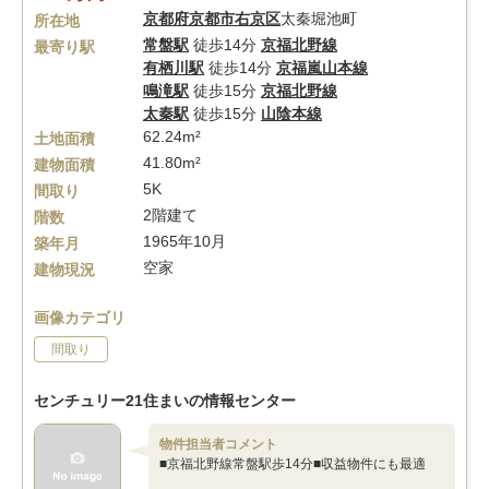
京都府
京都市右京区
太秦堀池町
所在地
常盤駅
徒歩14分
京福北野線
最寄り駅
有栖川駅
徒歩14分
京福嵐山本線
鳴滝駅
徒歩15分
京福北野線
太秦駅
徒歩15分
山陰本線
62.24m²
土地面積
41.80m²
建物面積
5K
間取り
2階建て
階数
1965年10月
築年月
空家
建物現況
画像カテゴリ
間取り
センチュリー21住まいの情報センター
物件担当者コメント
■京福北野線常盤駅歩14分■収益物件にも最適