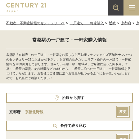
不動産・不動産情報のセンチュリー21
一戸建て・一軒家購入
近畿
京都府
常盤駅の一戸建て・一軒家購入情報
常盤駅「京都府」の一戸建て・一軒家をお探しなら不動産フランチャイズ店舗数ナンバー1
のセンチュリー21におまかせ下さい。お客様の住みたいエリア・条件の一戸建て・一軒家
情報を70件紹介しております。住みたい沿線・駅・地域や、ご希望に合った間取り、予
算・ご希望の家賃、徒歩時間などの条件から、ご希望に沿った一戸建て・一軒家情報を見
つけていただけます。お客様にご希望に沿うお部屋が見つかるようにお手伝いいたします
ので、お気軽にご相談ください！
沿線から探す
変更
京都府
京福北野線
条件で絞り込む