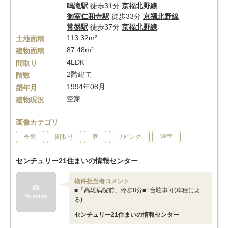
鳴滝駅
徒歩31分
京福北野線
御室仁和寺駅
徒歩33分
京福北野線
常盤駅
徒歩37分
京福北野線
113.32m²
土地面積
87.48m²
建物面積
4LDK
間取り
2階建て
階数
1994年08月
築年月
空家
建物現況
画像カテゴリ
外観
間取り
庭
リビング
洋室
センチュリー21住まいの情報センター
物件担当者コメント
■「高雄病院前」停歩8分■1台駐車可(車種によ
る)
センチュリー21住まいの情報センター