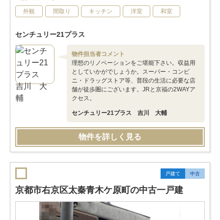
外観
間取り
キッチン
洋室
和室
センチュリー21プラス
物件担当者コメント
理想のリノベーションをご堪能下さい。収益用
としていかがでしょうか。スーパー・コンビ
ニ・ドラッグストア等、普段の生活に必要な店
舗が徒歩圏にございます。JRと京福の2WAYア
クセス。
センチュリー21プラス 吉川 大輔
物件を詳しく見る
戸建て
中古
京都市右京区太秦青木ケ原町の中古一戸建