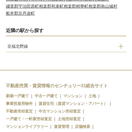
綴喜郡宇治田原町
相楽郡和束町
相楽郡精華町
相楽郡南山城村
船井郡京丹波町
近隣の駅から探す
京福北野線
宇多野
鳴滝
常盤
撮影所前
不動産売買・賃貸情報のセンチュリー21総合サイト
帷子ノ辻
新築一戸建て
中古一戸建て
マンション
土地
事業投資用物件
賃貸住宅（賃貸マンション・アパート）
不動産売却査定
中古マンション売却査定
一戸建て・一軒家売却査定
土地売却査定
マンションライブラリー
賃貸管理
店舗検索