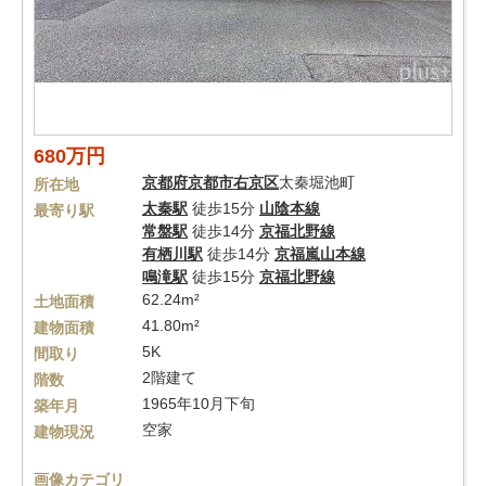
680万円
京都府
京都市右京区
太秦堀池町
所在地
太秦駅
徒歩15分
山陰本線
最寄り駅
常盤駅
徒歩14分
京福北野線
有栖川駅
徒歩14分
京福嵐山本線
鳴滝駅
徒歩15分
京福北野線
62.24m²
土地面積
41.80m²
建物面積
5K
間取り
2階建て
階数
1965年10月下旬
築年月
空家
建物現況
画像カテゴリ