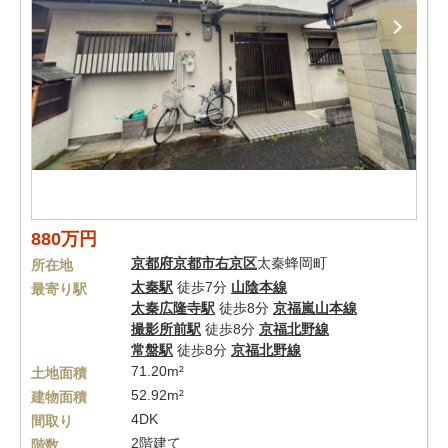
880万円
京都府
京都市右京区
太秦蜂岡町
所在地
太秦駅
徒歩7分
山陰本線
最寄り駅
太秦広隆寺駅
徒歩8分
京福嵐山本線
撮影所前駅
徒歩8分
京福北野線
常盤駅
徒歩8分
京福北野線
71.20m²
土地面積
52.92m²
建物面積
4DK
間取り
2階建て
階数