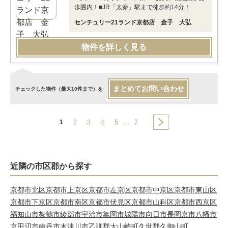
歩圏内！■JR「太秦」駅まで徒歩約14分！
センチュリー21ランド京都店 金子 大弘
物件を詳しく見る
まとめてお問い合わせ
チェックした物件（最大10件まで）を
1
2
3
4
5
…
7
近隣の市区郡から探す
京都市北区
京都市上京区
京都市左京区
京都市中京区
京都市東山区
京都市下京区
京都市南区
京都市伏見区
京都市山科区
京都市西京区
福知山市
舞鶴市
綾部市
宇治市
亀岡市
城陽市
向日市
長岡京市
八幡市
京田辺市
南丹市
木津川市
乙訓郡大山崎町
久世郡久御山町