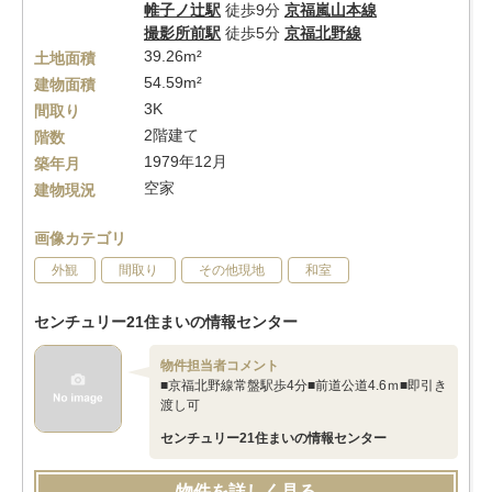
帷子ノ辻駅
徒歩9分
京福嵐山本線
撮影所前駅
徒歩5分
京福北野線
39.26m²
土地面積
54.59m²
建物面積
3K
間取り
2階建て
階数
1979年12月
築年月
空家
建物現況
画像カテゴリ
外観
間取り
その他現地
和室
センチュリー21住まいの情報センター
物件担当者コメント
■京福北野線常盤駅歩4分■前道公道4.6ｍ■即引き
渡し可
センチュリー21住まいの情報センター
物件を詳しく見る