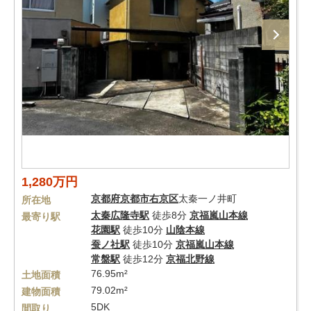
1,280万円
京都府
京都市右京区
太秦一ノ井町
所在地
太秦広隆寺駅
徒歩8分
京福嵐山本線
最寄り駅
花園駅
徒歩10分
山陰本線
蚕ノ社駅
徒歩10分
京福嵐山本線
常盤駅
徒歩12分
京福北野線
76.95m²
土地面積
79.02m²
建物面積
5DK
間取り