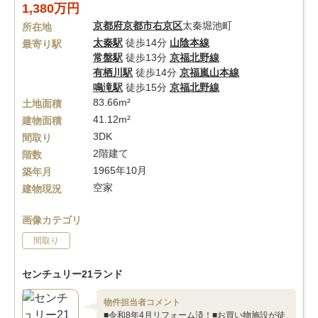
1,380万円
京都府
京都市右京区
太秦堀池町
所在地
太秦駅
徒歩14分
山陰本線
最寄り駅
常盤駅
徒歩13分
京福北野線
有栖川駅
徒歩14分
京福嵐山本線
鳴滝駅
徒歩15分
京福北野線
83.66m²
土地面積
41.12m²
建物面積
3DK
間取り
2階建て
階数
1965年10月
築年月
空家
建物現況
画像カテゴリ
間取り
センチュリー21ランド
物件担当者コメント
■令和8年4月リフォーム済！■お買い物施設が徒