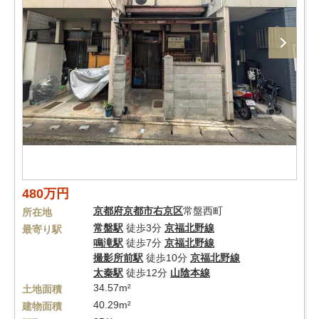
480万円
京都府
京都市右京区
常盤西町
所在地
常盤駅
徒歩3分
京福北野線
最寄り駅
鳴滝駅
徒歩7分
京福北野線
撮影所前駅
徒歩10分
京福北野線
太秦駅
徒歩12分
山陰本線
34.57m²
土地面積
40.29m²
建物面積