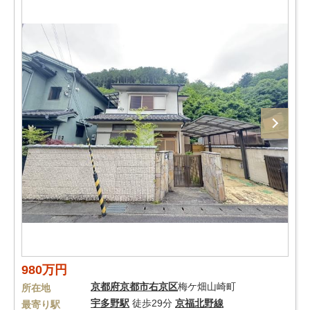
980万円
京都府
京都市右京区
梅ケ畑山崎町
所在地
宇多野駅
徒歩29分
京福北野線
最寄り駅