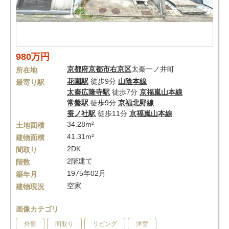
980万円
京都府
京都市右京区
太秦一ノ井町
所在地
花園駅
徒歩9分
山陰本線
最寄り駅
太秦広隆寺駅
徒歩7分
京福嵐山本線
常盤駅
徒歩9分
京福北野線
蚕ノ社駅
徒歩11分
京福嵐山本線
34.28m²
土地面積
41.31m²
建物面積
2DK
間取り
2階建て
階数
1975年02月
築年月
空家
建物現況
画像カテゴリ
外観
間取り
リビング
洋室