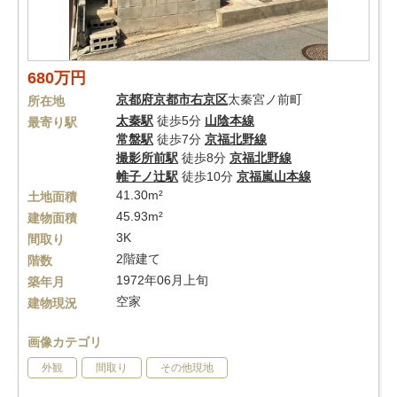
680万円
京都府
京都市右京区
太秦宮ノ前町
所在地
太秦駅
徒歩5分
山陰本線
最寄り駅
常盤駅
徒歩7分
京福北野線
撮影所前駅
徒歩8分
京福北野線
帷子ノ辻駅
徒歩10分
京福嵐山本線
41.30m²
土地面積
45.93m²
建物面積
3K
間取り
2階建て
階数
1972年06月上旬
築年月
空家
建物現況
画像カテゴリ
外観
間取り
その他現地