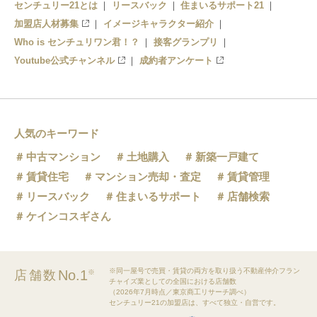
センチュリー21とは
リースバック
住まいるサポート21
加盟店人材募集
イメージキャラクター紹介
Who is センチュリワン君！？
接客グランプリ
Youtube公式チャンネル
成約者アンケート
人気のキーワード
中古マンション
土地購入
新築一戸建て
賃貸住宅
マンション売却・査定
賃貸管理
リースバック
住まいるサポート
店舗検索
ケインコスギさん
※同一屋号で売買・賃貸の両方を取り扱う不動産仲介フラン
No.1
店舗数
※
チャイズ業としての全国における店舗数
（2026年7月時点／東京商工リサーチ調べ）
センチュリー21の加盟店は、すべて独立・自営です。