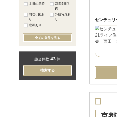
本日の新着
新着5日以
内
間取り図あ
外観写真あ
り
り
センチュリ
動画あり
全ての条件を見る
43
該当件数
件
検索する
京都