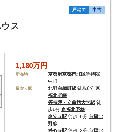
戸建て
中古
ハウス
1,180万円
京都府
京都市北区
等持院
所在地
中町
北野白梅町駅
徒歩8分
京
最寄り駅
福北野線
等持院・立命館大学駅
徒
歩6分
京福北野線
龍安寺駅
徒歩10分
京福北
野線
妙心寺駅
徒歩13分
京福北