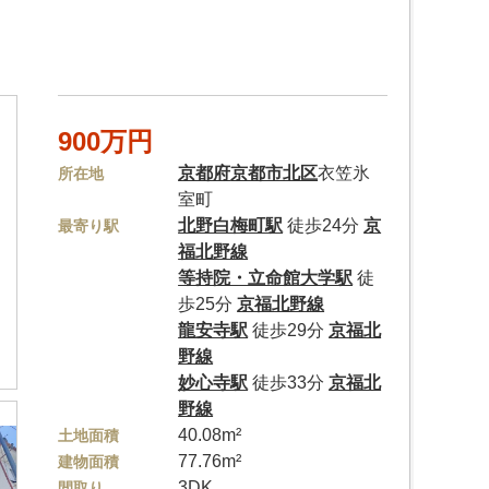
900万円
京都府
京都市北区
衣笠氷
所在地
室町
北野白梅町駅
徒歩24分
京
最寄り駅
福北野線
等持院・立命館大学駅
徒
歩25分
京福北野線
龍安寺駅
徒歩29分
京福北
野線
妙心寺駅
徒歩33分
京福北
野線
40.08m²
土地面積
77.76m²
建物面積
3DK
間取り