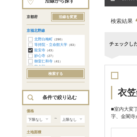
沿線から探す
京都府
沿線を変更
検索結果
京福北野線
北野白梅町
（290）
チェックし
等持院・立命館大学
（83）
龍安寺
（43）
妙心寺
（27）
御室仁和寺
（41）
宇多野
（60）
鳴滝
（57）
検索する
常盤
（71）
撮影所前
（39）
帷子ノ辻
（115）
衣笠
条件で絞り込む
■室内大変
価格
字、金閣寺
～
土地面積