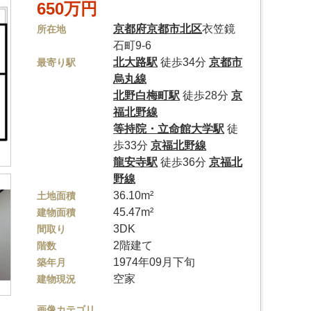
650万円
京都府
京都市北区
衣笠鏡
所在地
石町9-6
北大路駅
徒歩34分
京都市
最寄り駅
烏丸線
北野白梅町駅
徒歩28分
京
福北野線
等持院・立命館大学駅
徒
歩33分
京福北野線
龍安寺駅
徒歩36分
京福北
野線
36.10m²
土地面積
45.47m²
建物面積
3DK
間取り
2階建て
階数
1974年09月下旬
築年月
空家
建物現況
画像カテゴリ