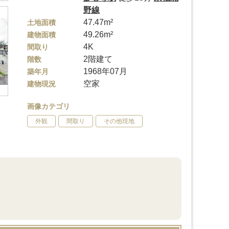
野線
47.47m²
土地面積
49.26m²
建物面積
4K
間取り
2階建て
階数
1968年07月
築年月
空家
建物現況
画像カテゴリ
外観
間取り
その他現地