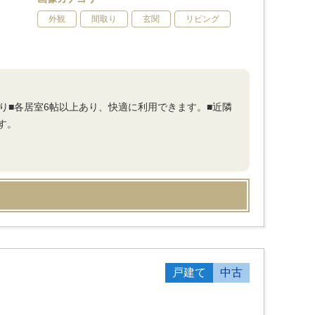
外観
間取り
玄関
リビング
り■各居室6帖以上あり、快適に利用できます。■近隣
す。
戸建て
中古