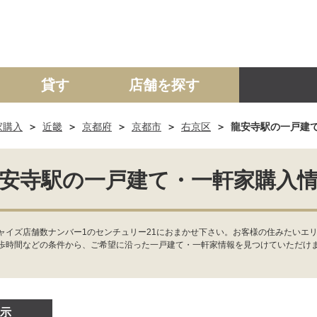
貸す
店舗を探す
家購入
近畿
京都府
京都市
右京区
龍安寺駅の一戸建
建て
マンション
土地
事業投資用
安寺駅の一戸建て・一軒家購入
ャイズ店舗数ナンバー1のセンチュリー21におまかせ下さい。お客様の住みたいエリ
歩時間などの条件から、ご希望に沿った一戸建て・一軒家情報を見つけていただけ
示