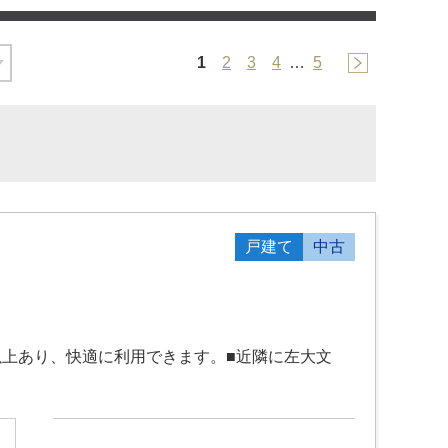
1
2
3
4
…
5
戸建て
中古
以上あり、快適に利用できます。■近隣に左大文