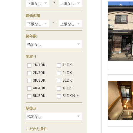
～
建物面積
～
築年数
間取り
1K/1DK
1LDK
2K/2DK
2LDK
3K/3DK
3LDK
4K/4DK
4LDK
5K/5DK
5LDK以上
駅徒歩
こだわり条件