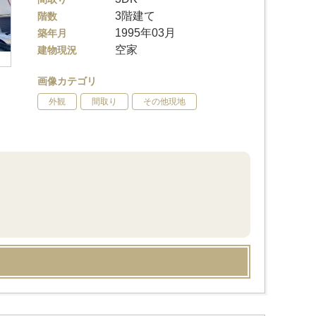
3階建て
階数
1995年03月
築年月
空家
建物現況
画像カテゴリ
外観
間取り
その他現地