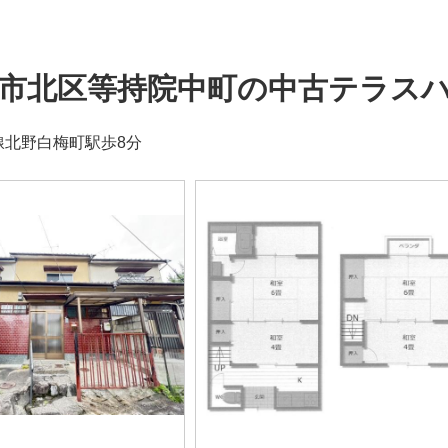
市北区等持院中町の中古テラス
線北野白梅町駅歩8分