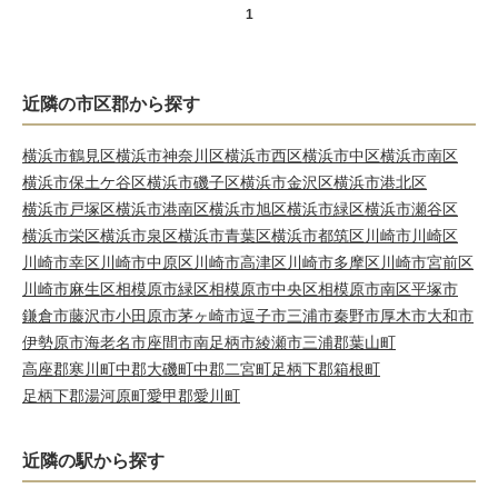
1
近隣の市区郡から探す
横浜市鶴見区
横浜市神奈川区
横浜市西区
横浜市中区
横浜市南区
横浜市保土ケ谷区
横浜市磯子区
横浜市金沢区
横浜市港北区
横浜市戸塚区
横浜市港南区
横浜市旭区
横浜市緑区
横浜市瀬谷区
横浜市栄区
横浜市泉区
横浜市青葉区
横浜市都筑区
川崎市川崎区
川崎市幸区
川崎市中原区
川崎市高津区
川崎市多摩区
川崎市宮前区
川崎市麻生区
相模原市緑区
相模原市中央区
相模原市南区
平塚市
鎌倉市
藤沢市
小田原市
茅ヶ崎市
逗子市
三浦市
秦野市
厚木市
大和市
伊勢原市
海老名市
座間市
南足柄市
綾瀬市
三浦郡葉山町
高座郡寒川町
中郡大磯町
中郡二宮町
足柄下郡箱根町
足柄下郡湯河原町
愛甲郡愛川町
近隣の駅から探す