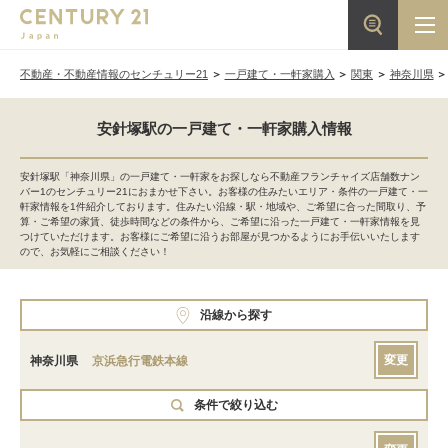
不動産・不動産情報のセンチュリー21
一戸建て・一軒家購入
関東
神奈川県
安針塚駅の一戸建て・一軒家購入情報
安針塚駅「神奈川県」の一戸建て・一軒家をお探しなら不動産フランチャイズ店舗数ナン
バー1のセンチュリー21におまかせ下さい。お客様の住みたいエリア・条件の一戸建て・一
軒家情報を1件紹介しております。住みたい沿線・駅・地域や、ご希望に合った間取り、予
算・ご希望の家賃、徒歩時間などの条件から、ご希望に沿った一戸建て・一軒家情報を見
つけていただけます。お客様にご希望に沿うお部屋が見つかるようにお手伝いいたします
ので、お気軽にご相談ください！
沿線から探す
変更
神奈川県
京浜急行電鉄本線
条件で絞り込む