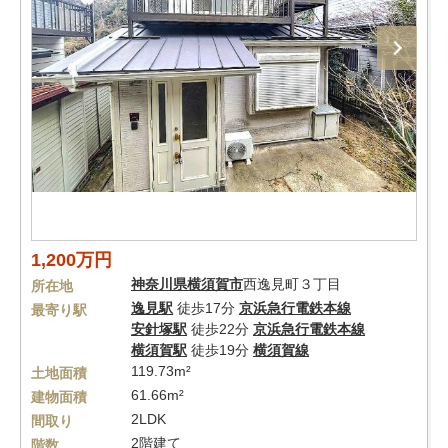
1,200万円
神奈川県
横須賀市
西逸見町３丁目
所在地
逸見駅
徒歩17分
京浜急行電鉄本線
最寄り駅
安針塚駅
徒歩22分
京浜急行電鉄本線
横須賀駅
徒歩19分
横須賀線
119.73m²
土地面積
61.66m²
建物面積
2LDK
間取り
2階建て
階数