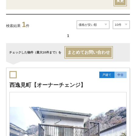
変更
1
検索結果
件
1
まとめてお問い合わせ
チェックした物件（最大10件まで）を
戸建て
中古
西逸見町【オーナーチェンジ】